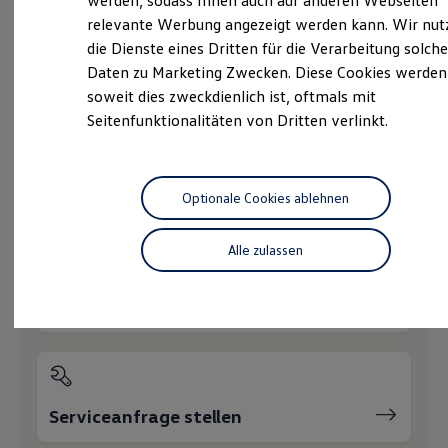
werden, sodass Ihnen auch auf anderen Webseiten
Hybridautos
relevante Werbung angezeigt werden kann. Wir nut
Marke und Erlebnis
die Dienste eines Dritten für die Verarbeitung solche
Volkswagen R und R Experience
R-Modelle
Daten zu Marketing Zwecken. Diese Cookies werden
Probefahrt vereinbaren
R Experience
soweit dies zweckdienlich ist, oftmals mit
Driving Experience
Seitenfunktionalitäten von Dritten verlinkt.
Volkswagen entdecken
Werkbesichtigung
Factory visit
Lifestyle Shop
T-Roc Kollektion
Fahrzeugangebot anfordern
Optionale Cookies ablehnen
Golf Kollektion
ID. Kollektion
Volkswagen Kollektion
Alle zulassen
R-Kollektion
GTI Kollektion
Fußball Drop
Servicetermin buchen
we drive football
#wedriveproud
Besitzer und Service
myVolkswagen
Software Updates
Service und Ersatzteile
Serviceanfrage stellen
Inspektion und HU/AU
Reparaturen und Checks