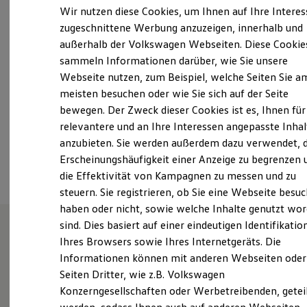
Montag
-
Freitag
07:30
-
18:00
Uhr
Elektrofahrzeugkonzepte
Wir nutzen diese Cookies, um Ihnen auf Ihre Intere
ID. EVERY1
Samstag
08:00
-
12:00
Uhr
zugeschnittene Werbung anzuzeigen, innerhalb und
Reichweite
Sonntag
Geschlossen
außerhalb der Volkswagen Webseiten. Diese Cookie
Reichweite der ID. Modelle
Reichweite im Winter
sammeln Informationen darüber, wie Sie unsere
Rekuperation
Webseite nutzen, zum Beispiel, welche Seiten Sie a
info@rk-autowelt.de
Laden
meisten besuchen oder wie Sie sich auf der Seite
Laden unterwegs
Laden Zuhause
+49 2921 36530
bewegen. Der Zweck dieser Cookies ist es, Ihnen für
Ladestationen finden
relevantere und an Ihre Interessen angepasste Inhal
Ladezeitensimulator
anzubieten. Sie werden außerdem dazu verwendet, d
Batterie
Ansprechpartner
Sicherheit
Erscheinungshäufigkeit einer Anzeige zu begrenzen 
Garantie und Lebensdauer
die Effektivität von Kampagnen zu messen und zu
Nachhaltigkeit
steuern. Sie registrieren, ob Sie eine Webseite besuc
Technologie
Kosten und Kauf
haben oder nicht, sowie welche Inhalte genutzt wo
Verbrauchskosten
sind. Dies basiert auf einer eindeutigen Identifikatio
Kaufoptionen
Ihres Browsers sowie Ihres Internetgeräts. Die
E-Auto-Förderung
Wie können wir
Software und Konnektivität
Informationen können mit anderen Webseiten oder
Die ID. Software 6
Seiten Dritter, wie z.B. Volkswagen
ID. Software Versionen und Updates
Ihnen weiterhelfen?
Konzerngesellschaften oder Werbetreibenden, getei
Digitale Extras
Schnittstellen zu Ihrem ID.