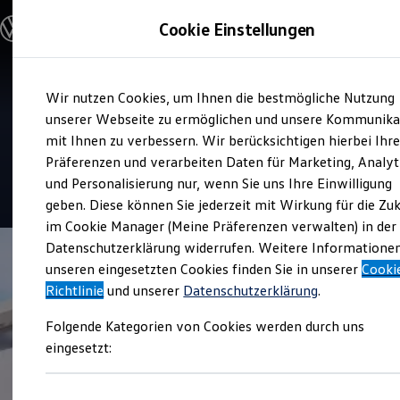
Modelle und Konfigurator
Cookie Einstellungen
Konfigurator
Modelle vergleichen
Konfiguration laden
Zum
Zum
Autosuche
Verkauf und Service
Wir nutzen Cookies, um Ihnen die bestmögliche Nutzung
Hauptinhalt
Footer
Elektroautos
RK Autowelt Rinke und
springen
springen
unserer Webseite zu ermöglichen und unsere Kommunika
ENERGY Sondermodelle
Nutzfahrzeuge
mit Ihnen zu verbessern. Wir berücksichtigen hierbei Ihr
Knipps
SUV und CUV
Präferenzen und verarbeiten Daten für Marketing, Analyt
Familienautos
und Personalisierung nur, wenn Sie uns Ihre Einwilligung
Kombis
4.8
|
188 Bewertungen
Kompaktwagen
geben. Diese können Sie jederzeit mit Wirkung für die Zu
Sportwagen
im Cookie Manager (Meine Präferenzen verwalten) in der
Schnell verfügbare Fahrzeuge
Angebote und Produkte
Datenschutzerklärung widerrufen. Weitere Informatione
Aktuelle Angebote
unseren eingesetzten Cookies finden Sie in unserer
Cooki
E-Auto-Förderung
Richtlinie
und unserer
Datenschutzerklärung
.
Volkswagen Marktplatz
Die ENERGY Sondermodelle
Folgende Kategorien von Cookies werden durch uns
Junge Gebrauchtwagen und Gebrauchtwagen
Volkswagen Zertifizierte Gebrauchtwagen
eingesetzt:
Elektromobilität bei Gebrauchtwagen
Zubehör- und Serviceangebote
Saisonangebote