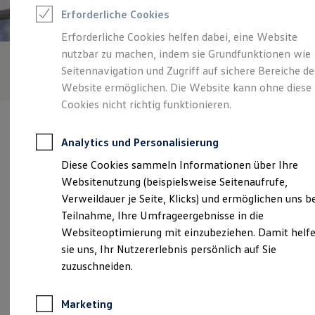
Reifenpakete
Erforderliche Cookies
Leasing
Leasing-Angebote
Erforderliche Cookies helfen dabei, eine Website
Gebrauchtwagen Leasing
nutzbar zu machen, indem sie Grundfunktionen wie
Junge Gebrauchtwagen-Leasing
Elektroauto Leasing
Seitennavigation und Zugriff auf sichere Bereiche de
Kleinwagen-Leasing
Website ermöglichen. Die Website kann ohne diese
Leasing ohne Anzahlung
Cookies nicht richtig funktionieren.
Finanzierung
Autokredit mit Schlussrate
Versicherungen und Garantien
Analytics und Personalisierung
Kfz-Versicherung
Restschuldversicherungen
Diese Cookies sammeln Informationen über Ihre
Garantien
Verantwortlich für die Inhalte auf dieser Seite ist die RK Autowelt
Websitenutzung (beispielsweise Seitenaufrufe,
Wartungsverträge
Rinke & Knipps GmbH
(
Impressum & Rechtliches
)
Geschäftskunden
Verweildauer je Seite, Klicks) und ermöglichen uns b
Professional Class bei Volkswagen
Teilnahme, Ihre Umfrageergebnisse in die
Großkunden
Websiteoptimierung mit einzubeziehen. Damit helf
Behörden
Unsere 
Direktkunden
sie uns, Ihr Nutzererlebnis persönlich auf Sie
Sonderfahrzeuge
zuzuschneiden.
Anpfiff zum Gewinn
Elektromobilität
Thomätor 12, 59494 Soest
Elektroautos
Marketing
ID. Tutorials