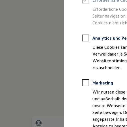
Erforderliche Co
Reifenpakete
Leasing
Erforderliche Coo
Leasing-Angebote
Seitennavigation 
Gebrauchtwagen Leasing
Cookies nicht rich
Junge Gebrauchtwagen-Leasing
Elektroauto Leasing
Kleinwagen-Leasing
Analytics und Pe
Leasing ohne Anzahlung
Finanzierung
Diese Cookies sa
Autokredit mit Schlussrate
Versicherungen und Garantien
Verweildauer je S
Kfz-Versicherung
Websiteoptimierun
(
Impressum & Rechtliches
)
Restschuldversicherungen
zuzuschneiden.
Garantien
Wartungsverträge
Geschäftskunden
Marketing
Professional Class bei Volkswagen
Großkunden
Wir nutzen diese 
Behörden
und außerhalb de
Direktkunden
Sonderfahrzeuge
unsere Webseite n
Anpfiff zum Gewinn
Seite bewegen. De
Elektromobilität
angepasste Inhalt
Elektroautos
ID. Tutorials
Anzeige zu begren