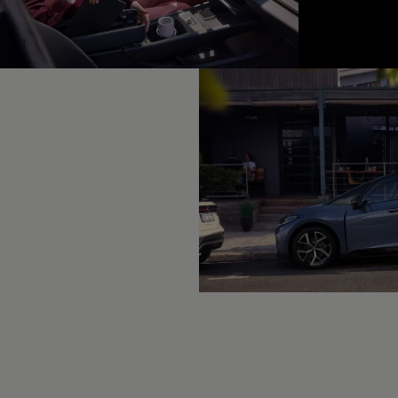
Hybridautos
Marke und Erlebnis
Volkswagen R und R Experience
1
R-Modelle
R Experience
Driving Experience
Volkswagen entdecken
Werkbesichtigung
Factory visit
Lifestyle Shop
T-Roc Kollektion
Golf Kollektion
ID. Kollektion
Volkswagen Kollektion
R-Kollektion
GTI Kollektion
Fußball Drop
we drive football
#wedriveproud
Besitzer und Service
myVolkswagen
Software Updates
Service und Ersatzteile
Inspektion und HU/AU
Reparaturen und Checks