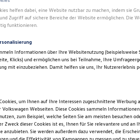
okies
kies helfen dabei, eine Website nutzbar zu machen, indem sie G
und Zugriff auf sichere Bereiche der Website ermöglichen. Die W
tig funktionieren.
rsonalisierung
mmeln Informationen über Ihre Websitenutzung (beispielsweise S
eite, Klicks) und ermöglichen uns bei Teilnahme, Ihre Umfrageerge
g mit einzubeziehen. Damit helfen sie uns, Ihr Nutzererlebnis pe
Cookies, um Ihnen auf Ihre Interessen zugeschnittene Werbung a
r Volkswagen Webseiten. Diese Cookies sammeln Informationen 
utzen, zum Beispiel, welche Seiten Sie am meisten besuchen oder
r Zweck dieser Cookies ist es, Ihnen für Sie relevantere und an I
e anzubieten. Sie werden außerdem dazu verwendet, die Erschein
zen und die Effektivität von Kampagnen zu messen und zu steuern