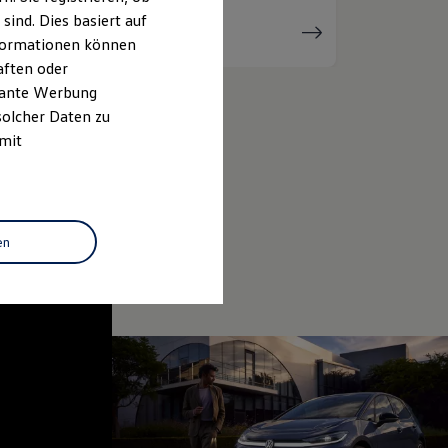
ind. Dies basiert auf
Serviceanfrage
stellen
Informationen können
aften oder
evante Werbung
solcher Daten zu
 mit
en