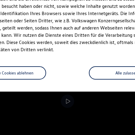
 besucht haben oder nicht, sowie welche Inhalte genutzt worden s
rzeugangebot
Servicetermin buchen
rdern
 Identifikation Ihres Browsers sowie Ihres Internetgeräts. Die 
iten oder Seiten Dritter, wie z.B. Volkswagen Konzerngesellsch
 geteilt werden, sodass Ihnen auch auf anderen Webseiten rel
kann. Wir nutzen die Dienste eines Dritten für die Verarbeitung 
. Diese Cookies werden, soweit dies zweckdienlich ist, oftmals
täten von Dritten verlinkt.
e Cookies ablehnen
Alle zulass