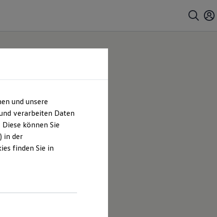
hen und unsere
 und verarbeiten Daten
. Diese können Sie
 in der
es finden Sie in