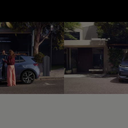
--:--
unde