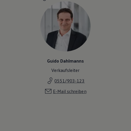
Magazin
Lifestyle
Transport
Familie
Elektromobilität
Volkswagen R
Pannen- und Unfallhilfe
Volkswagen Kundenbetreuung
Guido Dahlmanns
Verkaufsleiter
0551/903-123
E-Mail schreiben