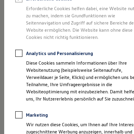
Reifenpakete
Leasing
Erforderliche Cookies helfen dabei, eine Website nu
Leasing-Angebote
zu machen, indem sie Grundfunktionen wie
So geht neu.
Gebrauchtwagen Leasing
Seitennavigation und Zugriff auf sichere Bereiche de
Junge Gebrauchtwagen-Leasing
Elektroauto Leasing
Website ermöglichen. Die Website kann ohne diese
Entdecken Sie jetzt
Kleinwagen-Leasing
Cookies nicht richtig funktionieren.
Leasing ohne Anzahlung
den neuen ID.3 Neo!
Finanzierung
Autokredit mit Schlussrate
Analytics und Personalisierung
Versicherungen und Garantien
Kfz-Versicherung
Diese Cookies sammeln Informationen über Ihre
Restschuldversicherungen
Websitenutzung (beispielsweise Seitenaufrufe,
Garantien
Verweildauer je Seite, Klicks) und ermöglichen uns b
Wartungsverträge
Geschäftskunden
Teilnahme, Ihre Umfrageergebnisse in die
Professional Class bei Volkswagen
Websiteoptimierung mit einzubeziehen. Damit helfe
Großkunden
uns, Ihr Nutzererlebnis persönlich auf Sie zuzuschne
Behörden
Direktkunden
Sonderfahrzeuge
Marketing
Anpfiff zum Gewinn
Elektromobilität
Wir nutzen diese Cookies, um Ihnen auf Ihre Intere
Elektroautos
zugeschnittene Werbung anzuzeigen, innerhalb und
ID. Tutorials