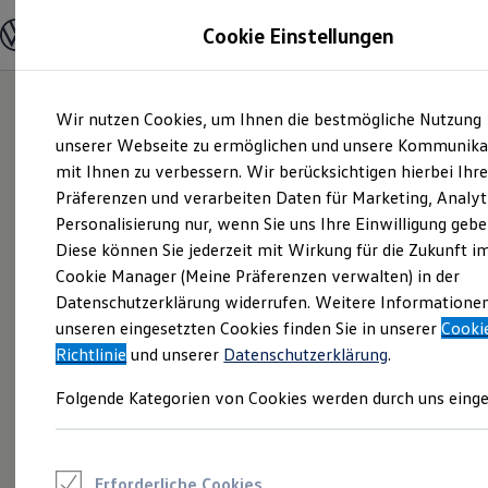
Modelle und Konfigurator
Cookie Einstellungen
Konfigurator
Modelle vergleichen
Konfiguration laden
Zum
Zum
Autosuche
Wir nutzen Cookies, um Ihnen die bestmögliche Nutzung
Hauptinhalt
Footer
Elektroautos
springen
springen
unserer Webseite zu ermöglichen und unsere Kommunika
ENERGY Sondermodelle
Nutzfahrzeuge
mit Ihnen zu verbessern. Wir berücksichtigen hierbei Ihr
SUV und CUV
Präferenzen und verarbeiten Daten für Marketing, Analyt
Familienautos
Personalisierung nur, wenn Sie uns Ihre Einwilligung gebe
Kombis
Kompaktwagen
Diese können Sie jederzeit mit Wirkung für die Zukunft i
Sportwagen
Cookie Manager (Meine Präferenzen verwalten) in der
Schnell verfügbare Fahrzeuge
Angebote und Produkte
Datenschutzerklärung widerrufen. Weitere Informatione
Aktuelle Angebote
unseren eingesetzten Cookies finden Sie in unserer
Cooki
E-Auto-Förderung
Richtlinie
und unserer
Datenschutzerklärung
.
Volkswagen Marktplatz
Die ENERGY Sondermodelle
Folgende Kategorien von Cookies werden durch uns einge
Junge Gebrauchtwagen und Gebrauchtwagen
Volkswagen Zertifizierte Gebrauchtwagen
Elektromobilität bei Gebrauchtwagen
Zubehör- und Serviceangebote
Saisonangebote
Erforderliche Cookies