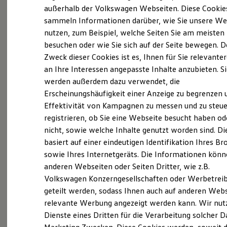
Elektrofahrzeugkonzepte
außerhalb der Volkswagen Webseiten. Diese Cookie
(
Impressum & Rechtliches
)
ID. EVERY1
sammeln Informationen darüber, wie Sie unsere We
Reichweite
nutzen, zum Beispiel, welche Seiten Sie am meisten
Reichweite der ID. Modelle
Reichweite im Winter
besuchen oder wie Sie sich auf der Seite bewegen. D
Rekuperation
Zweck dieser Cookies ist es, Ihnen für Sie relevante
Laden
an Ihre Interessen angepasste Inhalte anzubieten. S
Laden unterwegs
Probefahrt vereinbaren
Laden Zuhause
werden außerdem dazu verwendet, die
Ladestationen finden
Erscheinungshäufigkeit einer Anzeige zu begrenzen 
Ladezeitensimulator
Effektivität von Kampagnen zu messen und zu steue
Batterie
Sicherheit
registrieren, ob Sie eine Webseite besucht haben od
Garantie und Lebensdauer
nicht, sowie welche Inhalte genutzt worden sind. Di
Fahrzeugangebot anfordern
Nachhaltigkeit
basiert auf einer eindeutigen Identifikation Ihres B
Technologie
Kosten und Kauf
sowie Ihres Internetgeräts. Die Informationen kön
Verbrauchskosten
anderen Webseiten oder Seiten Dritter, wie z.B.
Kaufoptionen
Volkswagen Konzerngesellschaften oder Werbetrei
E-Auto-Förderung
Servicetermin buchen
Software und Konnektivität
geteilt werden, sodass Ihnen auch auf anderen Web
Die ID. Software 6
relevante Werbung angezeigt werden kann. Wir nut
ID. Software Versionen und Updates
Dienste eines Dritten für die Verarbeitung solcher D
Digitale Extras
Schnittstellen zu Ihrem ID.