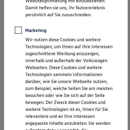
Websiteoptimierung mit einzubeziehen.
Elektrofahrzeugkonzepte
Damit helfen sie uns, Ihr Nutzererlebnis
ID. EVERY1
Reichweite
persönlich auf Sie zuzuschneiden.
Reichweite der ID. Modelle
Reichweite im Winter
Rekuperation
Marketing
Laden
Wir nutzen diese Cookies und weitere
Laden unterwegs
Laden Zuhause
Technologien, um Ihnen auf Ihre Interessen
Ladestationen finden
zugeschnittene Werbung anzuzeigen,
Ladezeitensimulator
innerhalb und außerhalb der Volkswagen
Batterie
Sicherheit
Webseiten. Diese Cookies und weitere
Garantie und Lebensdauer
Technologien sammeln Informationen
Nachhaltigkeit
darüber, wie Sie unsere Webseite nutzen,
Technologie
Kosten und Kauf
zum Beispiel, welche Seiten Sie am meisten
Verbrauchskosten
besuchen oder wie Sie sich auf der Seite
Kaufoptionen
bewegen. Der Zweck dieser Cookies und
E-Auto-Förderung
Software und Konnektivität
weitere Technologien ist es, Ihnen für Sie
Die ID. Software 6
relevantere und an Ihre Interessen
ID. Software Versionen und Updates
angepasste Inhalte anzubieten. Sie werden
Digitale Extras
Schnittstellen zu Ihrem ID.