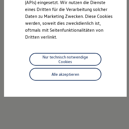
(APIs) eingesetzt. Wir nutzen die Dienste
Motorenöl und Flüssigkeiten
eines Dritten für die Verarbeitung solcher
Räder und Reifen
Pannen- und Unfallhilfe
Daten zu Marketing Zwecken. Diese Cookies
Economy Service
werden, soweit dies zweckdienlich ist,
Volkswagen Teile
oftmals mit Seitenfunktionalitäten von
Zubehör
Modellspezifisches Zubehör
Dritten verlinkt.
Schutz und Pflege
Transport
Entertainment und Elektronik
Individualisieren
Nur technisch notwendige
Wallbox und Ladekabel
Cookies
Digitale Extras
Dienste für Ihr Modell finden
Alle akzeptieren
Volkswagen Apps, Login und Shop
Handy und Fahrzeug verbinden
Updates für Software, Karten und Radio
Über Ihr Auto
Vorgängermodelle
Kundeninformationen
Volkswagen Kundenbetreuung
Warn- und Kontrollleuchten
Assistenzsysteme
Digitale Betriebsanleitung
Live Beratung