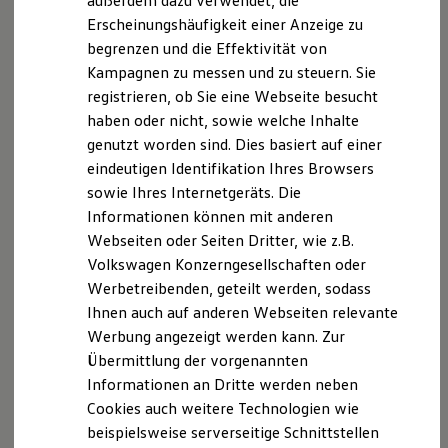
außerdem dazu verwendet, die
Hybridautos
Erscheinungshäufigkeit einer Anzeige zu
Marke und Erlebnis
begrenzen und die Effektivität von
Volkswagen R und R Experience
R-Modelle
Kampagnen zu messen und zu steuern. Sie
R Experience
registrieren, ob Sie eine Webseite besucht
Driving Experience
haben oder nicht, sowie welche Inhalte
Volkswagen entdecken
Werkbesichtigung
genutzt worden sind. Dies basiert auf einer
Factory visit
eindeutigen Identifikation Ihres Browsers
Lifestyle Shop
sowie Ihres Internetgeräts. Die
T-Roc Kollektion
Golf Kollektion
Informationen können mit anderen
ID. Kollektion
Webseiten oder Seiten Dritter, wie z.B.
Volkswagen Kollektion
Volkswagen Konzerngesellschaften oder
R-Kollektion
GTI Kollektion
Werbetreibenden, geteilt werden, sodass
Fußball Drop
Ihnen auch auf anderen Webseiten relevante
we drive football
Werbung angezeigt werden kann. Zur
#wedriveproud
Besitzer und Service
Übermittlung der vorgenannten
myVolkswagen
Informationen an Dritte werden neben
Software Updates
Cookies auch weitere Technologien wie
Service und Ersatzteile
Inspektion und HU/AU
beispielsweise serverseitige Schnittstellen
Reparaturen und Checks