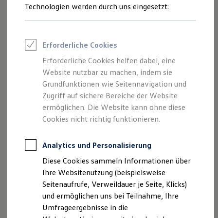
Reifenpakete
Technologien werden durch uns eingesetzt:
Leasing
Leasing-Angebote
Gebrauchtwagen Leasing
Junge Gebrauchtwagen-Leasing
Erforderliche Cookies
Elektroauto Leasing
Kleinwagen-Leasing
Erforderliche Cookies helfen dabei, eine
Leasing ohne Anzahlung
Website nutzbar zu machen, indem sie
Finanzierung
Autokredit mit Schlussrate
Grundfunktionen wie Seitennavigation und
Versicherungen und Garantien
Zugriff auf sichere Bereiche der Website
Kfz-Versicherung
ermöglichen. Die Website kann ohne diese
Restschuldversicherungen
Garantien
Cookies nicht richtig funktionieren.
Wartungsverträge
Geschäftskunden
Professional Class bei Volkswagen
Analytics und Personalisierung
Großkunden
Diese Cookies sammeln Informationen über
Behörden
Direktkunden
Ihre Websitenutzung (beispielsweise
Sonderfahrzeuge
Seitenaufrufe, Verweildauer je Seite, Klicks)
Anpfiff zum Gewinn
und ermöglichen uns bei Teilnahme, Ihre
Elektromobilität
Elektroautos
Umfrageergebnisse in die
ID. Tutorials