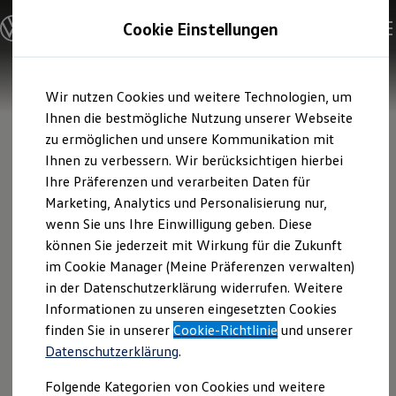
Modelle und Konfigurator
Cookie Einstellungen
Konfigurator
Modelle vergleichen
Konfiguration laden
Zum
Zum
Autosuche
Wir nutzen Cookies und weitere Technologien, um
Hauptinhalt
Footer
Elektroautos
springen
springen
Ihnen die bestmögliche Nutzung unserer Webseite
ENERGY Sondermodelle
Nutzfahrzeuge
zu ermöglichen und unsere Kommunikation mit
SUV und CUV
Ihnen zu verbessern. Wir berücksichtigen hierbei
Familienautos
Ihre Präferenzen und verarbeiten Daten für
Kombis
Kompaktwagen
Marketing, Analytics und Personalisierung nur,
Sportwagen
wenn Sie uns Ihre Einwilligung geben. Diese
Schnell verfügbare Fahrzeuge
Angebote und Produkte
können Sie jederzeit mit Wirkung für die Zukunft
Aktuelle Angebote
im Cookie Manager (Meine Präferenzen verwalten)
E-Auto-Förderung
in der Datenschutzerklärung widerrufen. Weitere
Volkswagen Marktplatz
Informationen zu unseren eingesetzten Cookies
Die ENERGY Sondermodelle
Junge Gebrauchtwagen und Gebrauchtwagen
finden Sie in unserer
Cookie-Richtlinie
und unserer
Volkswagen Zertifizierte Gebrauchtwagen
Datenschutzerklärung
.
Elektromobilität bei Gebrauchtwagen
Zubehör- und Serviceangebote
Folgende Kategorien von Cookies und weitere
Saisonangebote