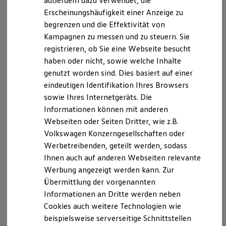
außerdem dazu verwendet, die
Hybridautos
Erscheinungshäufigkeit einer Anzeige zu
Marke und Erlebnis
begrenzen und die Effektivität von
Volkswagen R und R Experience
R-Modelle
Kampagnen zu messen und zu steuern. Sie
R Experience
registrieren, ob Sie eine Webseite besucht
Driving Experience
haben oder nicht, sowie welche Inhalte
Volkswagen entdecken
Werkbesichtigung
genutzt worden sind. Dies basiert auf einer
Factory visit
eindeutigen Identifikation Ihres Browsers
Lifestyle Shop
sowie Ihres Internetgeräts. Die
T-Roc Kollektion
Golf Kollektion
Informationen können mit anderen
ID. Kollektion
Webseiten oder Seiten Dritter, wie z.B.
Volkswagen Kollektion
Volkswagen Konzerngesellschaften oder
R-Kollektion
GTI Kollektion
Werbetreibenden, geteilt werden, sodass
Fußball Drop
Ihnen auch auf anderen Webseiten relevante
we drive football
Werbung angezeigt werden kann. Zur
#wedriveproud
Besitzer und Service
Übermittlung der vorgenannten
myVolkswagen
Informationen an Dritte werden neben
Software Updates
Cookies auch weitere Technologien wie
Service und Ersatzteile
Inspektion und HU/AU
beispielsweise serverseitige Schnittstellen
Reparaturen und Checks