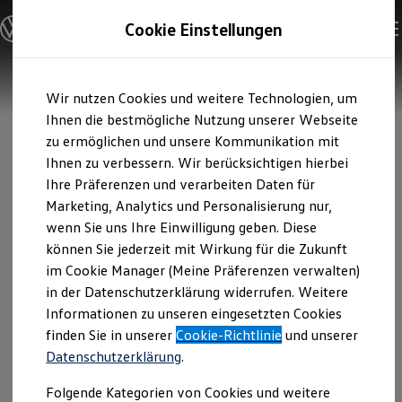
Modelle und Konfigurator
Cookie Einstellungen
Konfigurator
Modelle vergleichen
Konfiguration laden
Zum
Zum
Autosuche
Wir nutzen Cookies und weitere Technologien, um
Hauptinhalt
Footer
Elektroautos
springen
springen
Ihnen die bestmögliche Nutzung unserer Webseite
ENERGY Sondermodelle
Nutzfahrzeuge
zu ermöglichen und unsere Kommunikation mit
SUV und CUV
Ihnen zu verbessern. Wir berücksichtigen hierbei
Familienautos
Ihre Präferenzen und verarbeiten Daten für
Kombis
Kompaktwagen
Marketing, Analytics und Personalisierung nur,
Sportwagen
wenn Sie uns Ihre Einwilligung geben. Diese
Schnell verfügbare Fahrzeuge
Angebote und Produkte
können Sie jederzeit mit Wirkung für die Zukunft
Aktuelle Angebote
im Cookie Manager (Meine Präferenzen verwalten)
E-Auto-Förderung
in der Datenschutzerklärung widerrufen. Weitere
Volkswagen Marktplatz
Informationen zu unseren eingesetzten Cookies
Die ENERGY Sondermodelle
Junge Gebrauchtwagen und Gebrauchtwagen
finden Sie in unserer
Cookie-Richtlinie
und unserer
Volkswagen Zertifizierte Gebrauchtwagen
Datenschutzerklärung
.
Elektromobilität bei Gebrauchtwagen
Zubehör- und Serviceangebote
Folgende Kategorien von Cookies und weitere
Saisonangebote