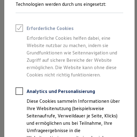
Reifenpakete
Technologien werden durch uns eingesetzt:
Leasing
Leasing-Angebote
Gebrauchtwagen Leasing
Junge Gebrauchtwagen-Leasing
Erforderliche Cookies
Elektroauto Leasing
Kleinwagen-Leasing
Erforderliche Cookies helfen dabei, eine
Leasing ohne Anzahlung
Website nutzbar zu machen, indem sie
Finanzierung
Autokredit mit Schlussrate
Grundfunktionen wie Seitennavigation und
Versicherungen und Garantien
Zugriff auf sichere Bereiche der Website
Kfz-Versicherung
ermöglichen. Die Website kann ohne diese
Restschuldversicherungen
Garantien
Cookies nicht richtig funktionieren.
Wartungsverträge
Geschäftskunden
Professional Class bei Volkswagen
Analytics und Personalisierung
Großkunden
Diese Cookies sammeln Informationen über
Behörden
Direktkunden
Ihre Websitenutzung (beispielsweise
Sonderfahrzeuge
Seitenaufrufe, Verweildauer je Seite, Klicks)
Anpfiff zum Gewinn
und ermöglichen uns bei Teilnahme, Ihre
Elektromobilität
Elektroautos
Umfrageergebnisse in die
ID. Tutorials