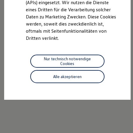
(APIs) eingesetzt. Wir nutzen die Dienste
Motorenöl und Flüssigkeiten
eines Dritten für die Verarbeitung solcher
Räder und Reifen
Pannen- und Unfallhilfe
Daten zu Marketing Zwecken. Diese Cookies
Economy Service
werden, soweit dies zweckdienlich ist,
Volkswagen Teile
oftmals mit Seitenfunktionalitäten von
Zubehör
Modellspezifisches Zubehör
Dritten verlinkt.
Schutz und Pflege
Transport
Entertainment und Elektronik
Individualisieren
Nur technisch notwendige
Wallbox und Ladekabel
Cookies
Digitale Extras
Dienste für Ihr Modell finden
Alle akzeptieren
Volkswagen Apps, Login und Shop
Handy und Fahrzeug verbinden
Updates für Software, Karten und Radio
Über Ihr Auto
Vorgängermodelle
Kundeninformationen
Volkswagen Kundenbetreuung
Warn- und Kontrollleuchten
Assistenzsysteme
Digitale Betriebsanleitung
Live Beratung