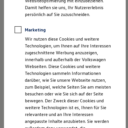
Websiteoptimierung mit einzubeziehen.
Elektrofahrzeugkonzepte
Damit helfen sie uns, Ihr Nutzererlebnis
ID. EVERY1
Reichweite
persönlich auf Sie zuzuschneiden.
Reichweite der ID. Modelle
Reichweite im Winter
Rekuperation
Marketing
Laden
Wir nutzen diese Cookies und weitere
Laden unterwegs
Laden Zuhause
Technologien, um Ihnen auf Ihre Interessen
Ladestationen finden
zugeschnittene Werbung anzuzeigen,
Ladezeitensimulator
innerhalb und außerhalb der Volkswagen
Batterie
Sicherheit
Webseiten. Diese Cookies und weitere
Garantie und Lebensdauer
Technologien sammeln Informationen
Nachhaltigkeit
darüber, wie Sie unsere Webseite nutzen,
Technologie
Kosten und Kauf
zum Beispiel, welche Seiten Sie am meisten
Verbrauchskosten
besuchen oder wie Sie sich auf der Seite
Kaufoptionen
bewegen. Der Zweck dieser Cookies und
E-Auto-Förderung
Software und Konnektivität
weitere Technologien ist es, Ihnen für Sie
Die ID. Software 6
relevantere und an Ihre Interessen
ID. Software Versionen und Updates
angepasste Inhalte anzubieten. Sie werden
Digitale Extras
Schnittstellen zu Ihrem ID.