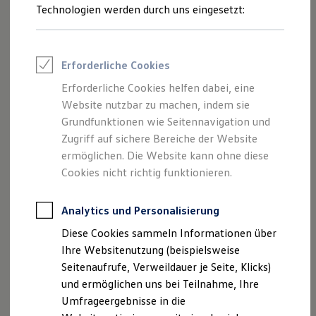
Reifenpakete
Technologien werden durch uns eingesetzt:
Leasing
Leasing-Angebote
Gebrauchtwagen Leasing
Junge Gebrauchtwagen-Leasing
Erforderliche Cookies
Elektroauto Leasing
Kleinwagen-Leasing
Erforderliche Cookies helfen dabei, eine
Leasing ohne Anzahlung
Website nutzbar zu machen, indem sie
Finanzierung
Autokredit mit Schlussrate
Grundfunktionen wie Seitennavigation und
Versicherungen und Garantien
Zugriff auf sichere Bereiche der Website
Kfz-Versicherung
ermöglichen. Die Website kann ohne diese
Restschuldversicherungen
Garantien
Cookies nicht richtig funktionieren.
Wartungsverträge
Geschäftskunden
Professional Class bei Volkswagen
Analytics und Personalisierung
Großkunden
Diese Cookies sammeln Informationen über
Behörden
Direktkunden
Ihre Websitenutzung (beispielsweise
Sonderfahrzeuge
Seitenaufrufe, Verweildauer je Seite, Klicks)
Anpfiff zum Gewinn
und ermöglichen uns bei Teilnahme, Ihre
Elektromobilität
Elektroautos
Umfrageergebnisse in die
ID. Tutorials