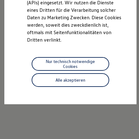
(APIs) eingesetzt. Wir nutzen die Dienste
Motorenöl und Flüssigkeiten
eines Dritten für die Verarbeitung solcher
Räder und Reifen
Pannen- und Unfallhilfe
Daten zu Marketing Zwecken. Diese Cookies
Economy Service
werden, soweit dies zweckdienlich ist,
Volkswagen Teile
oftmals mit Seitenfunktionalitäten von
Zubehör
Modellspezifisches Zubehör
Dritten verlinkt.
Schutz und Pflege
Transport
Entertainment und Elektronik
Individualisieren
Nur technisch notwendige
Wallbox und Ladekabel
Cookies
Digitale Extras
Dienste für Ihr Modell finden
Alle akzeptieren
Volkswagen Apps, Login und Shop
Handy und Fahrzeug verbinden
Updates für Software, Karten und Radio
Über Ihr Auto
Vorgängermodelle
Kundeninformationen
Volkswagen Kundenbetreuung
Warn- und Kontrollleuchten
Assistenzsysteme
Digitale Betriebsanleitung
Live Beratung