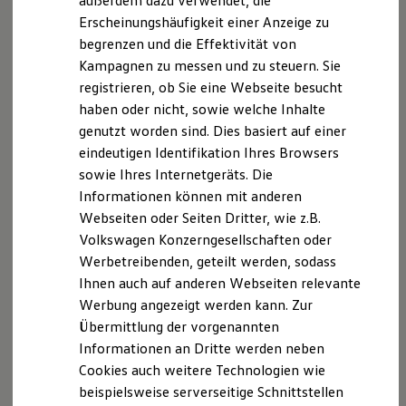
außerdem dazu verwendet, die
Hybridautos
Erscheinungshäufigkeit einer Anzeige zu
Marke und Erlebnis
begrenzen und die Effektivität von
Volkswagen R und R Experience
R-Modelle
Kampagnen zu messen und zu steuern. Sie
R Experience
registrieren, ob Sie eine Webseite besucht
Driving Experience
haben oder nicht, sowie welche Inhalte
Volkswagen entdecken
Werkbesichtigung
genutzt worden sind. Dies basiert auf einer
Factory visit
eindeutigen Identifikation Ihres Browsers
Lifestyle Shop
sowie Ihres Internetgeräts. Die
T-Roc Kollektion
Golf Kollektion
Informationen können mit anderen
ID. Kollektion
Webseiten oder Seiten Dritter, wie z.B.
Volkswagen Kollektion
Volkswagen Konzerngesellschaften oder
R-Kollektion
GTI Kollektion
Werbetreibenden, geteilt werden, sodass
Fußball Drop
Ihnen auch auf anderen Webseiten relevante
we drive football
Werbung angezeigt werden kann. Zur
#wedriveproud
Besitzer und Service
Übermittlung der vorgenannten
myVolkswagen
Informationen an Dritte werden neben
Software Updates
Cookies auch weitere Technologien wie
Service und Ersatzteile
Inspektion und HU/AU
beispielsweise serverseitige Schnittstellen
Reparaturen und Checks