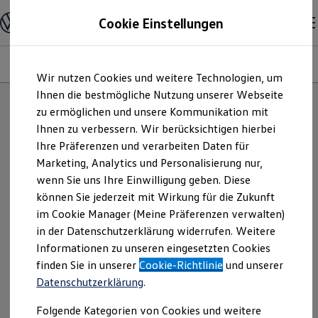
Modelle und Konfigurator
Cookie Einstellungen
Konfigurator
Modelle vergleichen
Konfiguration laden
Modelle
Ausstattungsvariante
Motoren
Farben
Interieur
Zum
Zum
Autosuche
Wir nutzen Cookies und weitere Technologien, um
Hauptinhalt
Footer
Elektroautos
springen
springen
Ihnen die bestmögliche Nutzung unserer Webseite
ENERGY Sondermodelle
Nutzfahrzeuge
zu ermöglichen und unsere Kommunikation mit
SUV und CUV
Ihnen zu verbessern. Wir berücksichtigen hierbei
Familienautos
Ihre Präferenzen und verarbeiten Daten für
Kombis
Kompaktwagen
Marketing, Analytics und Personalisierung nur,
Sportwagen
wenn Sie uns Ihre Einwilligung geben. Diese
Schnell verfügbare Fahrzeuge
Angebote und Produkte
können Sie jederzeit mit Wirkung für die Zukunft
Aktuelle Angebote
im Cookie Manager (Meine Präferenzen verwalten)
E-Auto-Förderung
in der Datenschutzerklärung widerrufen. Weitere
Volkswagen Marktplatz
Informationen zu unseren eingesetzten Cookies
Die ENERGY Sondermodelle
Junge Gebrauchtwagen und Gebrauchtwagen
finden Sie in unserer
Cookie-Richtlinie
und unserer
Volkswagen Zertifizierte Gebrauchtwagen
Datenschutzerklärung
.
Elektromobilität bei Gebrauchtwagen
Zubehör- und Serviceangebote
Folgende Kategorien von Cookies und weitere
Saisonangebote