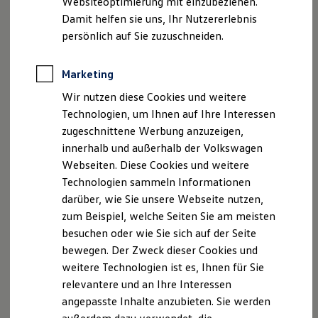
Websiteoptimierung mit einzubeziehen.
Elektrofahrzeugkonzepte
Damit helfen sie uns, Ihr Nutzererlebnis
ID. EVERY1
Reichweite
persönlich auf Sie zuzuschneiden.
Reichweite der ID. Modelle
Reichweite im Winter
Rekuperation
Marketing
Laden
Wir nutzen diese Cookies und weitere
Laden unterwegs
Laden Zuhause
Technologien, um Ihnen auf Ihre Interessen
Ladestationen finden
zugeschnittene Werbung anzuzeigen,
Ladezeitensimulator
innerhalb und außerhalb der Volkswagen
Batterie
Sicherheit
Webseiten. Diese Cookies und weitere
Garantie und Lebensdauer
Technologien sammeln Informationen
Nachhaltigkeit
darüber, wie Sie unsere Webseite nutzen,
Technologie
Kosten und Kauf
zum Beispiel, welche Seiten Sie am meisten
Verbrauchskosten
besuchen oder wie Sie sich auf der Seite
Kaufoptionen
bewegen. Der Zweck dieser Cookies und
E-Auto-Förderung
Software und Konnektivität
weitere Technologien ist es, Ihnen für Sie
Die ID. Software 6
relevantere und an Ihre Interessen
ID. Software Versionen und Updates
angepasste Inhalte anzubieten. Sie werden
Digitale Extras
Schnittstellen zu Ihrem ID.