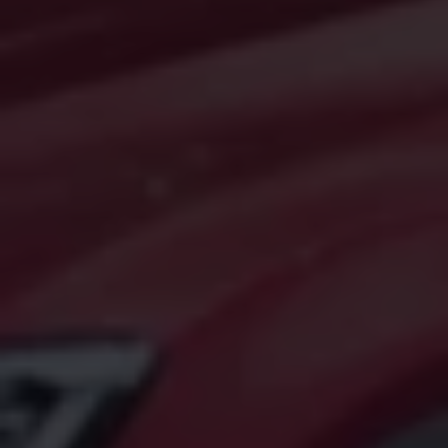
Magazin
Lifestyle
Transport
Familie
Elektromobilität
Volkswagen R
Pannen- und Unfallhilfe
Volkswagen Kundenbetreuung