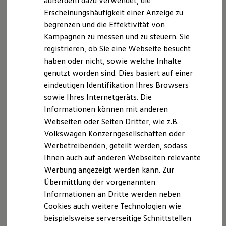
außerdem dazu verwendet, die
Hybridautos
Erscheinungshäufigkeit einer Anzeige zu
Marke und Erlebnis
begrenzen und die Effektivität von
Volkswagen R und R Experience
Disclaimer von Volkswagen AG
R-Modelle
Kampagnen zu messen und zu steuern. Sie
Die in dieser Darstellung gezeigten Fahrzeuge und
R Experience
registrieren, ob Sie eine Webseite besucht
Driving Experience
Ausstattungen können in einzelnen Details vom aktuellen
haben oder nicht, sowie welche Inhalte
Volkswagen entdecken
deutschen Lieferprogramm abweichen. Abgebildet sind
Werkbesichtigung
genutzt worden sind. Dies basiert auf einer
teilweise Sonderausstattungen der Fahrzeuge gegen
Factory visit
Mehrpreis.
eindeutigen Identifikation Ihres Browsers
Lifestyle Shop
Bitte beachten Sie auch unseren Konfigurator für eine
sowie Ihres Internetgeräts. Die
T-Roc Kollektion
Übersicht der aktuell verfügbaren Modelle und Ausstattungen.
Golf Kollektion
Informationen können mit anderen
ID. Kollektion
Webseiten oder Seiten Dritter, wie z.B.
Die angegebenen Verbrauchs- und Emissionswerte beziehen
Volkswagen Kollektion
sich nicht auf ein einzelnes Fahrzeug und sind nicht Bestandteil
Volkswagen Konzerngesellschaften oder
R-Kollektion
GTI Kollektion
des Angebots, sondern dienen allein Vergleichszwecken
Werbetreibenden, geteilt werden, sodass
Fußball Drop
zwischen den verschiedenen Fahrzeugtypen.
Ihnen auch auf anderen Webseiten relevante
we drive football
Zusatzausstattungen und
Zubehör
(Anbauteile, Reifenformat
Werbung angezeigt werden kann. Zur
#wedriveproud
usw.) können relevante Fahrzeugparameter, wie
z. B.
Gewicht,
Besitzer und Service
Übermittlung der vorgenannten
Rollwiderstand und Aerodynamik verändern und neben
myVolkswagen
Informationen an Dritte werden neben
Witterungs- und Verkehrsbedingungen sowie dem
Software Updates
Cookies auch weitere Technologien wie
Service und Ersatzteile
individuellen Fahrverhalten den Kraftstoffverbrauch, den
Inspektion und HU/AU
Stromverbrauch, die CO₂-Emissionen und die
beispielsweise serverseitige Schnittstellen
Reparaturen und Checks