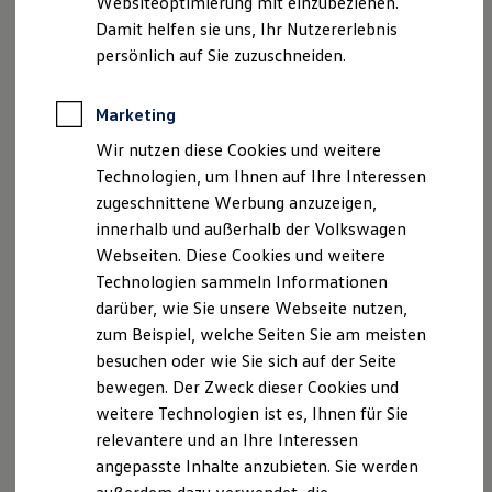
Websiteoptimierung mit einzubeziehen.
, 1 von 2
, 2 von 2
Elektrofahrzeugkonzepte
Damit helfen sie uns, Ihr Nutzererlebnis
ID. EVERY1
Reichweite
persönlich auf Sie zuzuschneiden.
Reichweite der ID. Modelle
Dank seiner CUV-Proportionen haben Sie im
T‑Roc
Reichweite im Winter
Rekuperation
Cabriolet
beeindruckend viel Kopf- und Beinfreiheit für
Marketing
Laden
Fahrer und Beifahrer. Aber vor allem: viel Flexibilität und
Wir nutzen diese Cookies und weitere
Laden unterwegs
jede Menge Platz für bis zu 284 Liter Gepäck. Die
Laden Zuhause
Technologien, um Ihnen auf Ihre Interessen
Ladestationen finden
umklappbaren Rücksitze sorgen für zusätzlichen Stauraum.
zugeschnittene Werbung anzuzeigen,
Ladezeitensimulator
Umlegen lässt sich die Rücksitzlehne übrigens per
innerhalb und außerhalb der Volkswagen
Batterie
Fernentriegelung direkt vom Kofferraum aus.
Sicherheit
Webseiten. Diese Cookies und weitere
Garantie und Lebensdauer
Technologien sammeln Informationen
Nachhaltigkeit
darüber, wie Sie unsere Webseite nutzen,
Technologie
Kosten und Kauf
zum Beispiel, welche Seiten Sie am meisten
Verbrauchskosten
Impressum
Nutzungsbedingungen
besuchen oder wie Sie sich auf der Seite
Kaufoptionen
Datenschutzerklärungen
Cookie-Richtlinie
bewegen. Der Zweck dieser Cookies und
E-Auto-Förderung
Software und Konnektivität
Lizenzhinweise Dritter
weitere Technologien ist es, Ihnen für Sie
Die ID. Software 6
Angaben zum Digital Services Act (DSA)
EU Data Act
relevantere und an Ihre Interessen
ID. Software Versionen und Updates
Produktsicherheitsinformationen
Vertrag Widerrufen
angepasste Inhalte anzubieten. Sie werden
Digitale Extras
Schnittstellen zu Ihrem ID.