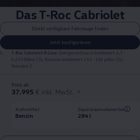
Das
T‑Roc
Cabriolet
Direkt verfügbare Fahrzeuge finden
Jetzt konfigurieren
1.
T‑Roc
Cabriolet
R‑Line
:
Energieverbrauch kombiniert: 6,7 -
6,2 l/100km; CO₂-Emission kombiniert: 152 - 141 g/km; CO₂-
Klasse(n): E.
Preis ab
37.995
€ inkl. MwSt.
3
Kraftstoffart
Gepäckraumvolumen bis
Benzin
284 l