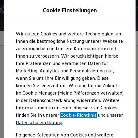
Modelle und Konfigurator
Cookie Einstellungen
Konfigurator
Modelle vergleichen
Konfiguration laden
Zum
Zum
Autosuche
Wir nutzen Cookies und weitere Technologien, um
Hauptinhalt
Footer
Elektroautos
Platzangebot
springen
springen
Ihnen die bestmögliche Nutzung unserer Webseite
ENERGY Sondermodelle
Nutzfahrzeuge
zu ermöglichen und unsere Kommunikation mit
SUV und CUV
Ihnen zu verbessern. Wir berücksichtigen hierbei
Familienautos
Ihre Präferenzen und verarbeiten Daten für
Kombis
Raum für
große Pläne.
Kompaktwagen
Marketing, Analytics und Personalisierung nur,
Sportwagen
wenn Sie uns Ihre Einwilligung geben. Diese
Schnell verfügbare Fahrzeuge
Angebote und Produkte
können Sie jederzeit mit Wirkung für die Zukunft
Aktuelle Angebote
im Cookie Manager (Meine Präferenzen verwalten)
E-Auto-Förderung
in der Datenschutzerklärung widerrufen. Weitere
Volkswagen Marktplatz
Informationen zu unseren eingesetzten Cookies
Die ENERGY Sondermodelle
Junge Gebrauchtwagen und Gebrauchtwagen
finden Sie in unserer
Cookie-Richtlinie
und unserer
Volkswagen Zertifizierte Gebrauchtwagen
Datenschutzerklärung
.
Elektromobilität bei Gebrauchtwagen
Zubehör- und Serviceangebote
Folgende Kategorien von Cookies und weitere
Saisonangebote