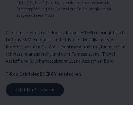
ENERGY
„Plus“-Paket gegenüber der unverbindlichen
Preisempfehlung des Herstellers für ein vergleichbar
ausgestattetes Modell.
Offen für mehr: Das
T‑Roc
Cabriolet
ENERGY
bringt frische
Luft ins SUV-Erlebnis – mit stilvollen Details und viel
Komfort wie den 17-Zoll-Leichtmetallrädern „Toulouse“ in
schwarz, glanzgedreht und dem Fahrassistent „Travel
Assist“ und Spurhalteassistent „Lane Assist“ an Bord.
T‑Roc
Cabriolet
ENERGY
entdecken
Jetzt konfigurieren
Wartung
inklusive - mit Wartung
& Inspektion