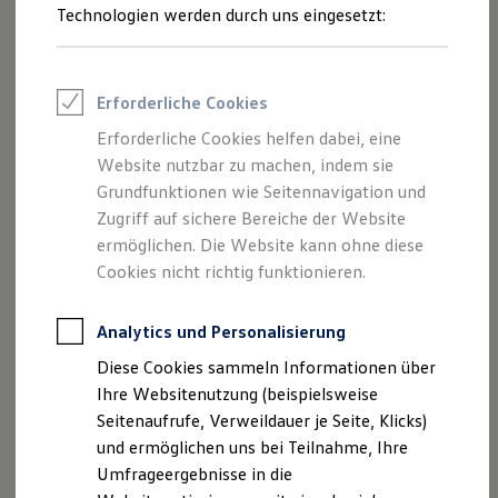
Reifenpakete
Technologien werden durch uns eingesetzt:
Leasing
1
Leasing-Angebote
Gebrauchtwagen Leasing
Junge Gebrauchtwagen-Leasing
Erforderliche Cookies
Elektroauto Leasing
Kleinwagen-Leasing
Erforderliche Cookies helfen dabei, eine
Leasing ohne Anzahlung
Website nutzbar zu machen, indem sie
Finanzierung
Autokredit mit Schlussrate
Grundfunktionen wie Seitennavigation und
Versicherungen und Garantien
Zugriff auf sichere Bereiche der Website
Kfz-Versicherung
ermöglichen. Die Website kann ohne diese
Restschuldversicherungen
Garantien
Cookies nicht richtig funktionieren.
Wartungsverträge
Geschäftskunden
Professional Class bei Volkswagen
Analytics und Personalisierung
Großkunden
Diese Cookies sammeln Informationen über
Behörden
Direktkunden
Ihre Websitenutzung (beispielsweise
Sonderfahrzeuge
Seitenaufrufe, Verweildauer je Seite, Klicks)
Anpfiff zum Gewinn
und ermöglichen uns bei Teilnahme, Ihre
Elektromobilität
Elektroautos
Umfrageergebnisse in die
ID. Tutorials