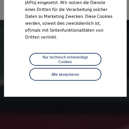
Fahrleistungswerte eines Fahrzeugs beeinflussen.
(APIs) eingesetzt. Wir nutzen die Dienste
Motorenöl und Flüssigkeiten
eines Dritten für die Verarbeitung solcher
Räder und Reifen
Pannen- und Unfallhilfe
Daten zu Marketing Zwecken. Diese Cookies
Economy Service
werden, soweit dies zweckdienlich ist,
Volkswagen Teile
oftmals mit Seitenfunktionalitäten von
Zubehör
Modellspezifisches Zubehör
Dritten verlinkt.
Schutz und Pflege
Transport
Entertainment und Elektronik
Individualisieren
Nur technisch notwendige
Wallbox und Ladekabel
Cookies
Digitale Extras
Dienste für Ihr Modell finden
Alle akzeptieren
Volkswagen Apps, Login und Shop
Handy und Fahrzeug verbinden
Updates für Software, Karten und Radio
Über Ihr Auto
Vorgängermodelle
Kundeninformationen
Volkswagen Kundenbetreuung
Warn- und Kontrollleuchten
Assistenzsysteme
Digitale Betriebsanleitung
Live Beratung