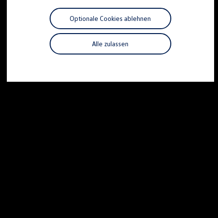
Motorenöl und Flüssigkeiten
Räder und Reifen
Optionale Cookies ablehnen
Pannen- und Unfallhilfe
Economy Service
Volkswagen Teile
Alle zulassen
Zubehör
Modellspezifisches Zubehör
Schutz und Pflege
Transport
Entertainment und Elektronik
Individualisieren
Wallbox und Ladekabel
Digitale Extras
Dienste für Ihr Modell finden
Volkswagen Apps, Login und Shop
Handy und Fahrzeug verbinden
Updates für Software, Karten und Radio
Über Ihr Auto
Vorgängermodelle
Kundeninformationen
Volkswagen Kundenbetreuung
Warn- und Kontrollleuchten
Assistenzsysteme
Digitale Betriebsanleitung
Live Beratung