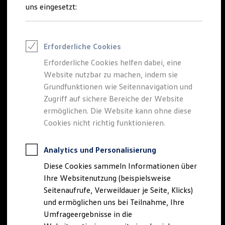
Reifenpakete
uns eingesetzt:
Leasing
Leasing-Angebote
Gebrauchtwagen Leasing
Junge Gebrauchtwagen-Leasing
Erforderliche Cookies
Elektroauto Leasing
Kleinwagen-Leasing
Erforderliche Cookies helfen dabei, eine
Leasing ohne Anzahlung
Website nutzbar zu machen, indem sie
Finanzierung
Autokredit mit Schlussrate
Grundfunktionen wie Seitennavigation und
Versicherungen und Garantien
Zugriff auf sichere Bereiche der Website
Kfz-Versicherung
ermöglichen. Die Website kann ohne diese
Restschuldversicherungen
Garantien
Cookies nicht richtig funktionieren.
Wartungsverträge
Geschäftskunden
Professional Class bei Volkswagen
Analytics und Personalisierung
Großkunden
Diese Cookies sammeln Informationen über
Behörden
Direktkunden
Ihre Websitenutzung (beispielsweise
Sonderfahrzeuge
Seitenaufrufe, Verweildauer je Seite, Klicks)
Anpfiff zum Gewinn
und ermöglichen uns bei Teilnahme, Ihre
Elektromobilität
Elektroautos
Umfrageergebnisse in die
ID. Tutorials