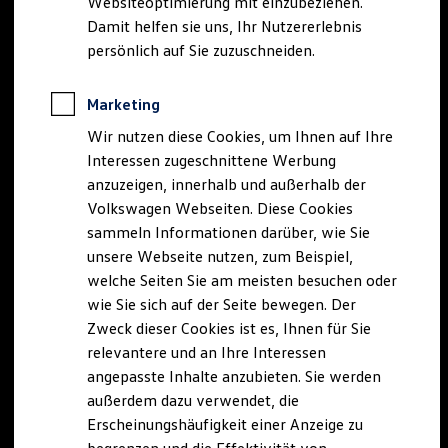
Websiteoptimierung mit einzubeziehen.
Elektrofahrzeugkonzepte
Damit helfen sie uns, Ihr Nutzererlebnis
ID. EVERY1
Reichweite
persönlich auf Sie zuzuschneiden.
Reichweite der ID. Modelle
Reichweite im Winter
Rekuperation
Marketing
Laden
Wir nutzen diese Cookies, um Ihnen auf Ihre
Laden unterwegs
Laden Zuhause
Interessen zugeschnittene Werbung
Ladestationen finden
anzuzeigen, innerhalb und außerhalb der
Ladezeitensimulator
Volkswagen Webseiten. Diese Cookies
Batterie
Sicherheit
sammeln Informationen darüber, wie Sie
Garantie und Lebensdauer
unsere Webseite nutzen, zum Beispiel,
Nachhaltigkeit
welche Seiten Sie am meisten besuchen oder
Technologie
Kosten und Kauf
wie Sie sich auf der Seite bewegen. Der
Verbrauchskosten
Zweck dieser Cookies ist es, Ihnen für Sie
Kaufoptionen
relevantere und an Ihre Interessen
E-Auto-Förderung
Software und Konnektivität
angepasste Inhalte anzubieten. Sie werden
Die ID. Software 6
außerdem dazu verwendet, die
ID. Software Versionen und Updates
Erscheinungshäufigkeit einer Anzeige zu
Digitale Extras
Schnittstellen zu Ihrem ID.