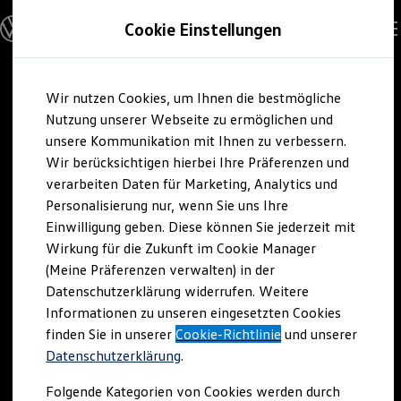
Modelle und Konfigurator
Cookie Einstellungen
Konfigurator
Modelle vergleichen
Konfiguration laden
Zum
Zum
Autosuche
Wir nutzen Cookies, um Ihnen die bestmögliche
Hauptinhalt
Footer
Elektroautos
springen
springen
Nutzung unserer Webseite zu ermöglichen und
ENERGY Sondermodelle
Nutzfahrzeuge
unsere Kommunikation mit Ihnen zu verbessern.
SUV und CUV
Wir berücksichtigen hierbei Ihre Präferenzen und
Familienautos
verarbeiten Daten für Marketing, Analytics und
Kombis
Kompaktwagen
Personalisierung nur, wenn Sie uns Ihre
Sportwagen
Einwilligung geben. Diese können Sie jederzeit mit
Schnell verfügbare Fahrzeuge
Angebote und Produkte
Wirkung für die Zukunft im Cookie Manager
Aktuelle Angebote
(Meine Präferenzen verwalten) in der
E-Auto-Förderung
Datenschutzerklärung widerrufen. Weitere
Volkswagen Marktplatz
Informationen zu unseren eingesetzten Cookies
Die ENERGY Sondermodelle
Junge Gebrauchtwagen und Gebrauchtwagen
finden Sie in unserer
Cookie-Richtlinie
und unserer
Volkswagen Zertifizierte Gebrauchtwagen
Datenschutzerklärung
.
Elektromobilität bei Gebrauchtwagen
Zubehör- und Serviceangebote
Folgende Kategorien von Cookies werden durch
Saisonangebote