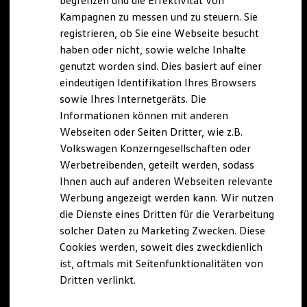
begrenzen und die Effektivität von
Hybridautos
Kampagnen zu messen und zu steuern. Sie
Marke und Erlebnis
registrieren, ob Sie eine Webseite besucht
Volkswagen R und R Experience
R-Modelle
haben oder nicht, sowie welche Inhalte
R Experience
genutzt worden sind. Dies basiert auf einer
Driving Experience
eindeutigen Identifikation Ihres Browsers
Volkswagen entdecken
Werkbesichtigung
sowie Ihres Internetgeräts. Die
Factory visit
Informationen können mit anderen
Lifestyle Shop
Webseiten oder Seiten Dritter, wie z.B.
T-Roc Kollektion
Golf Kollektion
Volkswagen Konzerngesellschaften oder
ID. Kollektion
Werbetreibenden, geteilt werden, sodass
Volkswagen Kollektion
Ihnen auch auf anderen Webseiten relevante
R-Kollektion
GTI Kollektion
Werbung angezeigt werden kann. Wir nutzen
Fußball Drop
die Dienste eines Dritten für die Verarbeitung
we drive football
solcher Daten zu Marketing Zwecken. Diese
#wedriveproud
Besitzer und Service
Cookies werden, soweit dies zweckdienlich
myVolkswagen
ist, oftmals mit Seitenfunktionalitäten von
Software Updates
Dritten verlinkt.
Service und Ersatzteile
Inspektion und HU/AU
Reparaturen und Checks