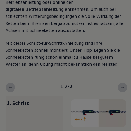
Betriebsanleitung oder online der
Magazin
digitalen Betriebsanleitung
entnehmen. Um auch bei
Lifestyle
Transport
schlechten Witterungsbedingungen die volle Wirkung der
Familie
Ketten beim Bremsen bergab zu nutzen, ist es ratsam, alle
Elektromobilität
Achsen mit Schneeketten auszustatten.
Volkswagen R
Pannen- und Unfallhilfe
Volkswagen Kundenbetreuung
Mit dieser Schritt-für-Schritt-Anleitung sind Ihre
Schneeketten schnell montiert. Unser Tipp: Legen Sie die
Schneeketten ruhig schon einmal zu Hause bei gutem
Wetter an, denn Übung macht bekanntlich den Meister.
1-2
/
2
1. Schritt