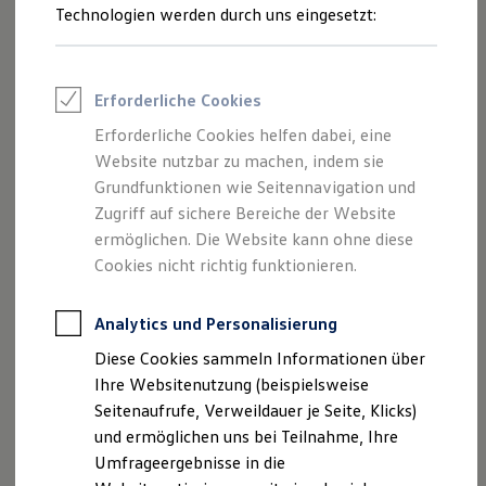
Reifenpakete
Technologien werden durch uns eingesetzt:
Leasing
Leasing-Angebote
Gebrauchtwagen Leasing
Junge Gebrauchtwagen-Leasing
Einfache Montage, effektive Traktion und hohe Laufruhe:
Erforderliche Cookies
Elektroauto Leasing
Mit Schneeketten können Sie auch bei vereister und
Kleinwagen-Leasing
Erforderliche Cookies helfen dabei, eine
verschneiter Fahrbahn gut vorankommen – und das Auf-
Leasing ohne Anzahlung
Website nutzbar zu machen, indem sie
Finanzierung
und Abziehen der Reifenketten ist schnell gemacht. Wir
Autokredit mit Schlussrate
Grundfunktionen wie Seitennavigation und
zeigen Ihnen, wie es geht und beantworten häufig gestellte
Versicherungen und Garantien
Zugriff auf sichere Bereiche der Website
Fragen zum Thema Schneeketten.
Kfz-Versicherung
ermöglichen. Die Website kann ohne diese
Restschuldversicherungen
Garantien
Cookies nicht richtig funktionieren.
FAQ
rund um die
Wartungsverträge
Geschäftskunden
Schneeketten
Professional Class bei Volkswagen
Analytics und Personalisierung
Großkunden
Diese Cookies sammeln Informationen über
Behörden
Direktkunden
Ihre Websitenutzung (beispielsweise
Sonderfahrzeuge
Seitenaufrufe, Verweildauer je Seite, Klicks)
Anpfiff zum Gewinn
Wozu brauche ich Schneeketten?
und ermöglichen uns bei Teilnahme, Ihre
Elektromobilität
Elektroautos
Bei rutschigen Untergründen, etwa Matsch oder Schnee,
Umfrageergebnisse in die
ID. Tutorials