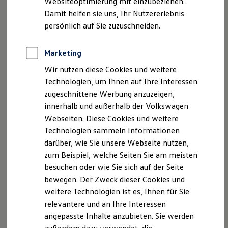
kann den Reifen Bodenhaftung fehlen und sie drehen durch.
Websiteoptimierung mit einzubeziehen.
Elektrofahrzeugkonzepte
Das kann zum Schleudern, seitlichem Wegrutschen oder
Damit helfen sie uns, Ihr Nutzererlebnis
ID. EVERY1
Reichweite
zum Stillstand führen. Schneeketten können dafür sorgen,
persönlich auf Sie zuzuschneiden.
Reichweite der ID. Modelle
dass die Reifen genügend Traktion haben und Sie auch bei
Reichweite im Winter
vereisten, verschneiten oder matschigen Straßen
Rekuperation
Marketing
Laden
weiterfahren können.
Wir nutzen diese Cookies und weitere
Laden unterwegs
Laden Zuhause
Technologien, um Ihnen auf Ihre Interessen
Ladestationen finden
zugeschnittene Werbung anzuzeigen,
Sind Schneeketten Pflicht?
Ladezeitensimulator
innerhalb und außerhalb der Volkswagen
Batterie
Je nach Land gelten bezüglich der Schneekettenpflicht
Sicherheit
Webseiten. Diese Cookies und weitere
Garantie und Lebensdauer
unterschiedliche Vorschriften. In Deutschland gibt es keine
Technologien sammeln Informationen
Nachhaltigkeit
allgemeine Schneekettenpflicht. Allerdings gibt es Straßen
darüber, wie Sie unsere Webseite nutzen,
Technologie
und Regionen, in denen bei winterlichen Verhältnissen
Kosten und Kauf
zum Beispiel, welche Seiten Sie am meisten
Verbrauchskosten
Schneeketten aufgezogen werden müssen. Das gilt dann
besuchen oder wie Sie sich auf der Seite
Kaufoptionen
auch für Fahrzeuge mit Allradantrieb. Ein rundes Schild mit
bewegen. Der Zweck dieser Cookies und
E-Auto-Förderung
blauem Grund und Schneekettensymbol kennzeichnet diese
Software und Konnektivität
weitere Technologien ist es, Ihnen für Sie
Die ID. Software 6
Gebiete.
relevantere und an Ihre Interessen
ID. Software Versionen und Updates
angepasste Inhalte anzubieten. Sie werden
Digitale Extras
Schnittstellen zu Ihrem ID.