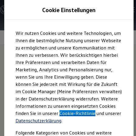
Modelle und Konfigurator
Cookie Einstellungen
Konfigurator
Modelle vergleichen
Konfiguration laden
Zum
Zum
Autosuche
Wir nutzen Cookies und weitere Technologien, um
Hauptinhalt
Footer
Elektroautos
springen
springen
Ihnen die bestmögliche Nutzung unserer Webseite
ENERGY Sondermodelle
Nutzfahrzeuge
zu ermöglichen und unsere Kommunikation mit
SUV und CUV
Schneeketten
Ihnen zu verbessern. Wir berücksichtigen hierbei
Familienautos
Ihre Präferenzen und verarbeiten Daten für
Kombis
Kompaktwagen
Marketing, Analytics und Personalisierung nur,
Sportwagen
wenn Sie uns Ihre Einwilligung geben. Diese
Schnell verfügbare Fahrzeuge
Angebote und Produkte
können Sie jederzeit mit Wirkung für die Zukunft
Aktuelle Angebote
im Cookie Manager (Meine Präferenzen verwalten)
E-Auto-Förderung
in der Datenschutzerklärung widerrufen. Weitere
Volkswagen Marktplatz
Informationen zu unseren eingesetzten Cookies
Die ENERGY Sondermodelle
Junge Gebrauchtwagen und Gebrauchtwagen
finden Sie in unserer
Cookie-Richtlinie
und unserer
Volkswagen Zertifizierte Gebrauchtwagen
Datenschutzerklärung
.
Elektromobilität bei Gebrauchtwagen
Zubehör- und Serviceangebote
Folgende Kategorien von Cookies und weitere
Saisonangebote