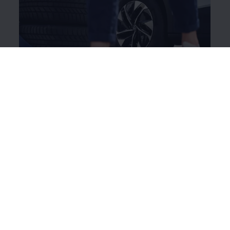
After Sales Reifengarantie
1
Hatten Sie auch schon mal einen Platten oder ist
Ihnen der Reifen geplatzt? Die After Sales
Reifengarantie deckt Schäden durch Bordsteinkanten,
spitze Gegenstände und Vandalismus ab: 36 Monate
und ohne Mehrkosten beim Kauf neuer Reifen oder
Kompletträder.
Mehr zur Reifengarantie