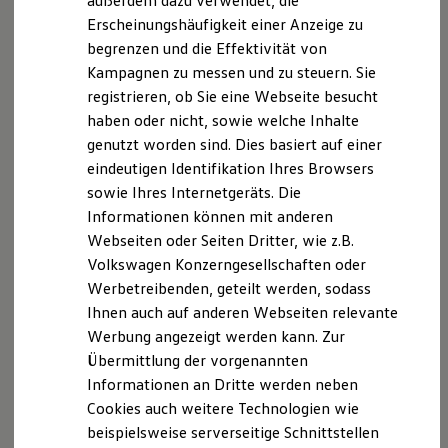
außerdem dazu verwendet, die
Welche Schneeketten gibt es?
Hybridautos
Erscheinungshäufigkeit einer Anzeige zu
Marke und Erlebnis
Man unterscheidet zwischen vollwertigen Schneeketten und
begrenzen und die Effektivität von
Volkswagen R und R Experience
R-Modelle
Anfahrhilfen – letztere genügen bei einer
Kampagnen zu messen und zu steuern. Sie
R Experience
Schneekettenpflicht nicht. Weiterhin wird nach Antriebs-
registrieren, ob Sie eine Webseite besucht
Driving Experience
und Spurketten differenziert. Die meisten auf Pkw- oder
haben oder nicht, sowie welche Inhalte
Volkswagen entdecken
Werkbesichtigung
Lkw-Reifen verwendeten Ketten sind eine Kombination aus
genutzt worden sind. Dies basiert auf einer
Factory visit
beiden.
eindeutigen Identifikation Ihres Browsers
Lifestyle Shop
sowie Ihres Internetgeräts. Die
T-Roc Kollektion
Golf Kollektion
Informationen können mit anderen
ID. Kollektion
Wie schnell darf ich mit Schneeketten
Webseiten oder Seiten Dritter, wie z.B.
Volkswagen Kollektion
fahren?
Volkswagen Konzerngesellschaften oder
R-Kollektion
GTI Kollektion
Werbetreibenden, geteilt werden, sodass
Die Höchstgeschwindigkeit für das Fahren mit
Fußball Drop
Ihnen auch auf anderen Webseiten relevante
Schneeketten ist in vielen Ländern gesetzlich geregelt. In
we drive football
Werbung angezeigt werden kann. Zur
#wedriveproud
Deutschland ist sie auf 50 km/h begrenzt.
Besitzer und Service
Übermittlung der vorgenannten
myVolkswagen
Informationen an Dritte werden neben
Software Updates
Cookies auch weitere Technologien wie
Service und Ersatzteile
Inspektion und HU/AU
beispielsweise serverseitige Schnittstellen
Reparaturen und Checks