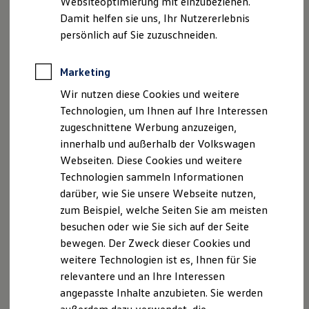
Websiteoptimierung mit einzubeziehen.
Angaben zum Digital Services Act (DSA)
EU Data Act
Elektrofahrzeugkonzepte
Damit helfen sie uns, Ihr Nutzererlebnis
Produktsicherheitsinformationen
Vertrag Widerrufen
ID. EVERY1
Reichweite
persönlich auf Sie zuzuschneiden.
Reichweite der ID. Modelle
Reichweite im Winter
Rekuperation
Marketing
Disclaimer von Volkswagen AG
Laden
Wir nutzen diese Cookies und weitere
Laden unterwegs
Die in dieser Darstellung gezeigten Fahrzeuge und
Laden Zuhause
Ausstattungen können in einzelnen Details vom aktuellen
Technologien, um Ihnen auf Ihre Interessen
Ladestationen finden
deutschen Lieferprogramm abweichen. Abgebildet sind
zugeschnittene Werbung anzuzeigen,
Ladezeitensimulator
teilweise Sonderausstattungen der Fahrzeuge gegen
innerhalb und außerhalb der Volkswagen
Batterie
Mehrpreis.
Sicherheit
Webseiten. Diese Cookies und weitere
Bitte beachten Sie auch unseren Konfigurator für eine
Garantie und Lebensdauer
Technologien sammeln Informationen
Nachhaltigkeit
Übersicht der aktuell verfügbaren Modelle und Ausstattungen.
darüber, wie Sie unsere Webseite nutzen,
Technologie
Die angegebenen Verbrauchs- und Emissionswerte beziehen
Kosten und Kauf
zum Beispiel, welche Seiten Sie am meisten
Verbrauchskosten
sich nicht auf ein einzelnes Fahrzeug und sind nicht Bestandteil
besuchen oder wie Sie sich auf der Seite
Kaufoptionen
des Angebots, sondern dienen allein Vergleichszwecken
bewegen. Der Zweck dieser Cookies und
E-Auto-Förderung
zwischen den verschiedenen Fahrzeugtypen.
Software und Konnektivität
weitere Technologien ist es, Ihnen für Sie
Zusatzausstattungen und
Zubehör
(Anbauteile, Reifenformat
Die ID. Software 6
relevantere und an Ihre Interessen
usw.) können relevante Fahrzeugparameter, wie
z. B.
Gewicht,
ID. Software Versionen und Updates
Rollwiderstand und Aerodynamik verändern und neben
angepasste Inhalte anzubieten. Sie werden
Digitale Extras
Schnittstellen zu Ihrem ID.
Witterungs- und Verkehrsbedingungen sowie dem