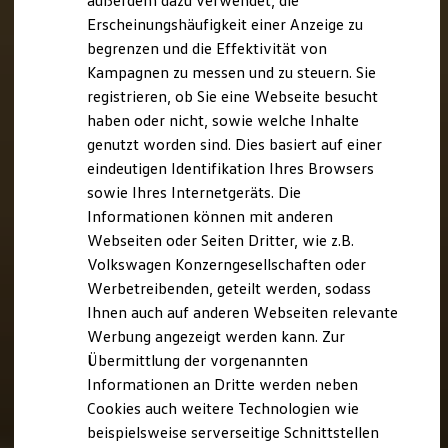
außerdem dazu verwendet, die
Hybridautos
Erscheinungshäufigkeit einer Anzeige zu
Marke und Erlebnis
begrenzen und die Effektivität von
Volkswagen R und R Experience
R-Modelle
Kampagnen zu messen und zu steuern. Sie
R Experience
registrieren, ob Sie eine Webseite besucht
Driving Experience
haben oder nicht, sowie welche Inhalte
Volkswagen entdecken
Werkbesichtigung
genutzt worden sind. Dies basiert auf einer
Factory visit
eindeutigen Identifikation Ihres Browsers
Lifestyle Shop
sowie Ihres Internetgeräts. Die
T-Roc Kollektion
Golf Kollektion
Informationen können mit anderen
ID. Kollektion
Webseiten oder Seiten Dritter, wie z.B.
Volkswagen Kollektion
Volkswagen Konzerngesellschaften oder
R-Kollektion
GTI Kollektion
Werbetreibenden, geteilt werden, sodass
Fußball Drop
Ihnen auch auf anderen Webseiten relevante
we drive football
Werbung angezeigt werden kann. Zur
#wedriveproud
Besitzer und Service
Übermittlung der vorgenannten
myVolkswagen
Informationen an Dritte werden neben
Software Updates
Cookies auch weitere Technologien wie
Service und Ersatzteile
Inspektion und HU/AU
beispielsweise serverseitige Schnittstellen
Reparaturen und Checks