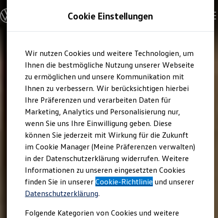
Modelle und Konfigurator
Cookie Einstellungen
Konfigurator
Modelle vergleichen
Konfiguration laden
Zum
Zum
Autosuche
Wir nutzen Cookies und weitere Technologien, um
Hauptinhalt
Footer
Elektroautos
springen
springen
Ihnen die bestmögliche Nutzung unserer Webseite
ENERGY Sondermodelle
Nutzfahrzeuge
zu ermöglichen und unsere Kommunikation mit
SUV und CUV
Ihnen zu verbessern. Wir berücksichtigen hierbei
Familienautos
Ihre Präferenzen und verarbeiten Daten für
Kombis
Kompaktwagen
Marketing, Analytics und Personalisierung nur,
Sportwagen
wenn Sie uns Ihre Einwilligung geben. Diese
Schnell verfügbare Fahrzeuge
Angebote und Produkte
können Sie jederzeit mit Wirkung für die Zukunft
Aktuelle Angebote
im Cookie Manager (Meine Präferenzen verwalten)
E-Auto-Förderung
in der Datenschutzerklärung widerrufen. Weitere
Volkswagen Marktplatz
Informationen zu unseren eingesetzten Cookies
Die ENERGY Sondermodelle
Junge Gebrauchtwagen und Gebrauchtwagen
finden Sie in unserer
Cookie-Richtlinie
und unserer
Volkswagen Zertifizierte Gebrauchtwagen
Datenschutzerklärung
.
Elektromobilität bei Gebrauchtwagen
Zubehör- und Serviceangebote
Folgende Kategorien von Cookies und weitere
Saisonangebote