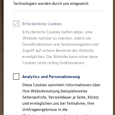
Reifenpakete
Technologien werden durch uns eingesetzt:
Leasing
Leasing-Angebote
Gebrauchtwagen Leasing
Junge Gebrauchtwagen-Leasing
Erforderliche Cookies
Elektroauto Leasing
Kleinwagen-Leasing
Erforderliche Cookies helfen dabei, eine
Leasing ohne Anzahlung
Website nutzbar zu machen, indem sie
Finanzierung
Autokredit mit Schlussrate
Grundfunktionen wie Seitennavigation und
Versicherungen und Garantien
Zugriff auf sichere Bereiche der Website
Kfz-Versicherung
ermöglichen. Die Website kann ohne diese
Restschuldversicherungen
Garantien
Cookies nicht richtig funktionieren.
Wartungsverträge
Geschäftskunden
Professional Class bei Volkswagen
Analytics und Personalisierung
Großkunden
Diese Cookies sammeln Informationen über
Behörden
Direktkunden
Ihre Websitenutzung (beispielsweise
Sonderfahrzeuge
Seitenaufrufe, Verweildauer je Seite, Klicks)
Anpfiff zum Gewinn
und ermöglichen uns bei Teilnahme, Ihre
Elektromobilität
Elektroautos
Umfrageergebnisse in die
ID. Tutorials