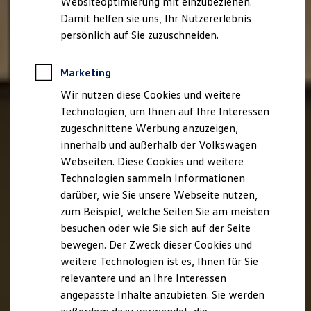
Websiteoptimierung mit einzubeziehen.
Elektrofahrzeugkonzepte
Damit helfen sie uns, Ihr Nutzererlebnis
ID. EVERY1
Reichweite
persönlich auf Sie zuzuschneiden.
Reichweite der ID. Modelle
Reichweite im Winter
Rekuperation
Marketing
Laden
Wir nutzen diese Cookies und weitere
Laden unterwegs
Laden Zuhause
Technologien, um Ihnen auf Ihre Interessen
Ladestationen finden
zugeschnittene Werbung anzuzeigen,
Ladezeitensimulator
innerhalb und außerhalb der Volkswagen
Batterie
Sicherheit
Webseiten. Diese Cookies und weitere
Garantie und Lebensdauer
Technologien sammeln Informationen
Nachhaltigkeit
darüber, wie Sie unsere Webseite nutzen,
Technologie
Kosten und Kauf
zum Beispiel, welche Seiten Sie am meisten
Verbrauchskosten
besuchen oder wie Sie sich auf der Seite
Kaufoptionen
bewegen. Der Zweck dieser Cookies und
E-Auto-Förderung
Software und Konnektivität
weitere Technologien ist es, Ihnen für Sie
Die ID. Software 6
relevantere und an Ihre Interessen
ID. Software Versionen und Updates
angepasste Inhalte anzubieten. Sie werden
Digitale Extras
Schnittstellen zu Ihrem ID.