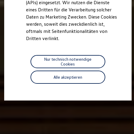
(APIs) eingesetzt. Wir nutzen die Dienste
Motorenöl und Flüssigkeiten
eines Dritten für die Verarbeitung solcher
Räder und Reifen
Pannen- und Unfallhilfe
Daten zu Marketing Zwecken. Diese Cookies
Economy Service
werden, soweit dies zweckdienlich ist,
Volkswagen Teile
oftmals mit Seitenfunktionalitäten von
Zubehör
Modellspezifisches Zubehör
Dritten verlinkt.
Schutz und Pflege
Transport
Entertainment und Elektronik
Individualisieren
Nur technisch notwendige
Wallbox und Ladekabel
Cookies
Digitale Extras
Dienste für Ihr Modell finden
Alle akzeptieren
Volkswagen Apps, Login und Shop
Handy und Fahrzeug verbinden
Updates für Software, Karten und Radio
Über Ihr Auto
Vorgängermodelle
Kundeninformationen
Volkswagen Kundenbetreuung
Warn- und Kontrollleuchten
Assistenzsysteme
Digitale Betriebsanleitung
Live Beratung