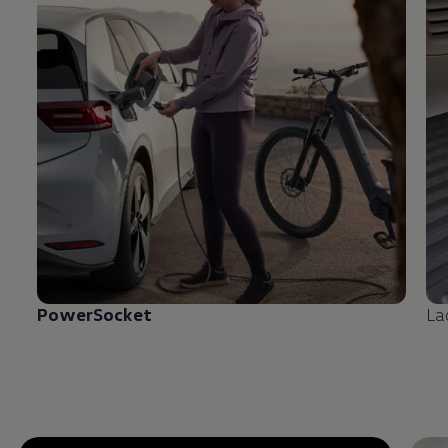
PowerSocket
La