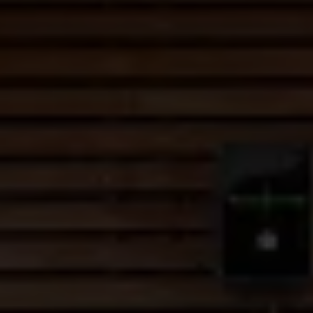
Magazin
Lifestyle
Transport
Familie
Elektromobilität
Volkswagen R
Pannen- und Unfallhilfe
Volkswagen Kundenbetreuung