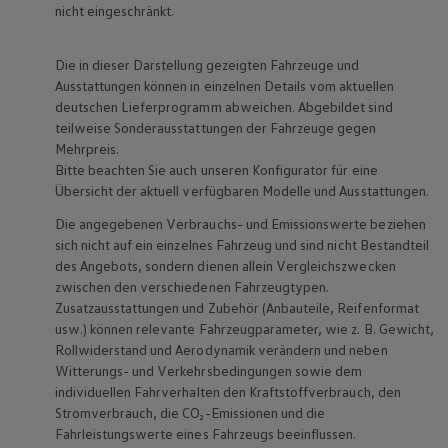
nicht eingeschränkt.
Magazin
Lifestyle
Transport
Die in dieser Darstellung gezeigten Fahrzeuge und
Familie
Ausstattungen können in einzelnen Details vom aktuellen
Elektromobilität
Volkswagen R
deutschen Lieferprogramm abweichen. Abgebildet sind
Pannen- und Unfallhilfe
teilweise Sonderausstattungen der Fahrzeuge gegen
Volkswagen Kundenbetreuung
Mehrpreis.
Bitte beachten Sie auch unseren Konfigurator für eine
Übersicht der aktuell verfügbaren Modelle und Ausstattungen.
Die angegebenen Verbrauchs- und Emissionswerte beziehen
sich nicht auf ein einzelnes Fahrzeug und sind nicht Bestandteil
des Angebots, sondern dienen allein Vergleichszwecken
zwischen den verschiedenen Fahrzeugtypen.
Zusatzausstattungen und
Zubehör
(Anbauteile, Reifenformat
usw.) können relevante Fahrzeugparameter, wie
z. B.
Gewicht,
Rollwiderstand und Aerodynamik verändern und neben
Witterungs- und Verkehrsbedingungen sowie dem
individuellen Fahrverhalten den Kraftstoffverbrauch, den
Stromverbrauch, die CO₂-Emissionen und die
Fahrleistungswerte eines Fahrzeugs beeinflussen.