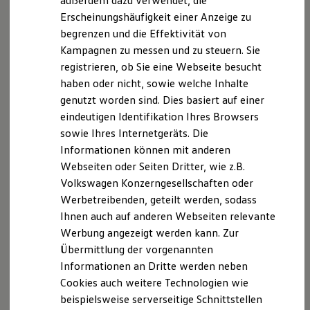
außerdem dazu verwendet, die
Vorteile speziell für Elektroautos:
Hybridautos
Erscheinungshäufigkeit einer Anzeige zu
Marke und Erlebnis
Erhöhung der Reichweite durch geringeren
begrenzen und die Effektivität von
Volkswagen R und R Experience
R-Modelle
Rollwiderstand und aerodynamische
Kampagnen zu messen und zu steuern. Sie
R Experience
Reifenseitenwand
registrieren, ob Sie eine Webseite besucht
Driving Experience
haben oder nicht, sowie welche Inhalte
Volkswagen entdecken
Verbesserung des Fahrkomforts durch
Werkbesichtigung
genutzt worden sind. Dies basiert auf einer
verringertes Abrollgeräusch
Factory visit
eindeutigen Identifikation Ihres Browsers
Lifestyle Shop
Eine an das Mehrgewicht der Batterie angepasste
sowie Ihres Internetgeräts. Die
T-Roc Kollektion
Reifenkonstruktion
Golf Kollektion
Informationen können mit anderen
ID. Kollektion
Webseiten oder Seiten Dritter, wie z.B.
Volkswagen Kollektion
Haben wir Ihr Interesse geweckt? Erhalten Sie nähere
Volkswagen Konzerngesellschaften oder
R-Kollektion
Informationen über den Kauf von +Reifen oder über
GTI Kollektion
Werbetreibenden, geteilt werden, sodass
Fußball Drop
2
die After Sales Reifengarantie
bei Ihrem
Volkswagen
Ihnen auch auf anderen Webseiten relevante
we drive football
Partner.
Werbung angezeigt werden kann. Zur
#wedriveproud
Besitzer und Service
Übermittlung der vorgenannten
myVolkswagen
Volkswagen
Partner finden
Informationen an Dritte werden neben
Software Updates
Cookies auch weitere Technologien wie
Service und Ersatzteile
Inspektion und HU/AU
beispielsweise serverseitige Schnittstellen
Reparaturen und Checks