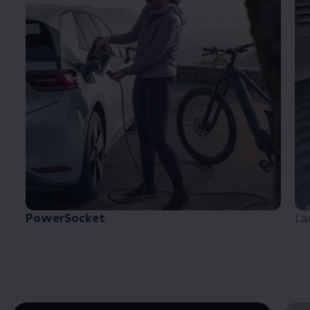
PowerSocket
La