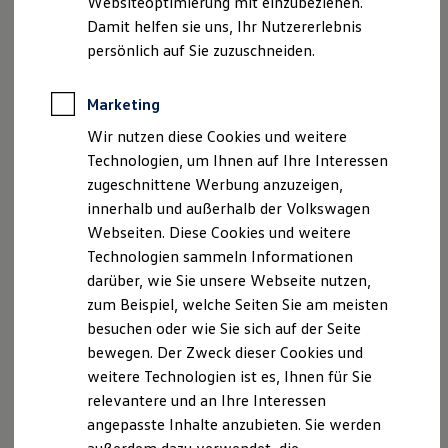
Websiteoptimierung mit einzubeziehen.
Elektrofahrzeugkonzepte
Damit helfen sie uns, Ihr Nutzererlebnis
ID. EVERY1
Reichweite
persönlich auf Sie zuzuschneiden.
Vorteile für
Volkswagen
Modelle mit
Reichweite der ID. Modelle
Reichweite im Winter
Verbrennungsmotor:
Rekuperation
Marketing
Laden
Mehr Fahrdynamik, Sicherheit und Komfort
Wir nutzen diese Cookies und weitere
Laden unterwegs
durch speziell auf das
Volkswagen
Modell
Laden Zuhause
Technologien, um Ihnen auf Ihre Interessen
Ladestationen finden
abgestimmte Autoreifen
zugeschnittene Werbung anzuzeigen,
Ladezeitensimulator
innerhalb und außerhalb der Volkswagen
Batterie
Hohe Laufleistung und Fahrstabilität dank
Sicherheit
Webseiten. Diese Cookies und weitere
optimierter Reifenkonstruktion und besonderem
Garantie und Lebensdauer
Technologien sammeln Informationen
Material-Mix
Nachhaltigkeit
darüber, wie Sie unsere Webseite nutzen,
Technologie
Reduzierte Emissionen durch Abstimmung des
Kosten und Kauf
zum Beispiel, welche Seiten Sie am meisten
Reifens auf die Leistungselemente des Modells
Verbrauchskosten
besuchen oder wie Sie sich auf der Seite
Kaufoptionen
1
Mobilitätserhalt bei Einsatz der
AirStop®
bewegen. Der Zweck dieser Cookies und
E-Auto-Förderung
Software und Konnektivität
Versiegelungstechnologie im Reifeninneren
weitere Technologien ist es, Ihnen für Sie
Die ID. Software 6
relevantere und an Ihre Interessen
ID. Software Versionen und Updates
angepasste Inhalte anzubieten. Sie werden
Digitale Extras
Schnittstellen zu Ihrem ID.