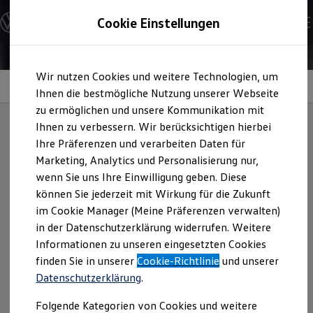
Modelle und Konfigurator
Cookie Einstellungen
Konfigurator
Modelle vergleichen
Konfiguration laden
Zum
Zum
Autosuche
Wir nutzen Cookies und weitere Technologien, um
Hauptinhalt
Footer
Elektroautos
springen
springen
Information
Ihnen die bestmögliche Nutzung unserer Webseite
ENERGY Sondermodelle
Nutzfahrzeuge
zu ermöglichen und unsere Kommunikation mit
SUV und CUV
Ihnen zu verbessern. Wir berücksichtigen hierbei
Familienautos
Ihre Präferenzen und verarbeiten Daten für
Kombis
Sichern Sie sich das
Plus
Kompaktwagen
Marketing, Analytics und Personalisierung nur,
Sportwagen
wenn Sie uns Ihre Einwilligung geben. Diese
Schnell verfügbare Fahrzeuge
für Ihr Fahrzeug
Angebote und Produkte
können Sie jederzeit mit Wirkung für die Zukunft
Aktuelle Angebote
im Cookie Manager (Meine Präferenzen verwalten)
E-Auto-Förderung
in der Datenschutzerklärung widerrufen. Weitere
Volkswagen Marktplatz
Die +Reifen werden mit führenden Reifenherstellern
Informationen zu unseren eingesetzten Cookies
Die ENERGY Sondermodelle
speziell für
Volkswagen
Modelle entwickelt und geprüft –
Junge Gebrauchtwagen und Gebrauchtwagen
finden Sie in unserer
Cookie-Richtlinie
und unserer
für ein spürbares Plus an Qualität, Komfort,
Performance
Volkswagen Zertifizierte Gebrauchtwagen
Datenschutzerklärung
.
Elektromobilität bei Gebrauchtwagen
und Effizienz. Übrigens, herstellermarkierte Reifen
Zubehör- und Serviceangebote
erkennen Sie an dem sogenannten OE-Schlüssel – „OE“
Folgende Kategorien von Cookies und weitere
Saisonangebote