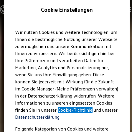
Modelle und Konfigurator
Cookie Einstellungen
Konfigurator
Modelle vergleichen
Konfiguration laden
Zum
Zum
Autosuche
Wir nutzen Cookies und weitere Technologien, um
Hauptinhalt
Footer
Elektroautos
springen
springen
Ihnen die bestmögliche Nutzung unserer Webseite
ENERGY Sondermodelle
Nutzfahrzeuge
zu ermöglichen und unsere Kommunikation mit
SUV und CUV
Ihnen zu verbessern. Wir berücksichtigen hierbei
Familienautos
Ihre Präferenzen und verarbeiten Daten für
Kombis
Kompaktwagen
Marketing, Analytics und Personalisierung nur,
Sportwagen
wenn Sie uns Ihre Einwilligung geben. Diese
Schnell verfügbare Fahrzeuge
Angebote und Produkte
können Sie jederzeit mit Wirkung für die Zukunft
Aktuelle Angebote
im Cookie Manager (Meine Präferenzen verwalten)
E-Auto-Förderung
in der Datenschutzerklärung widerrufen. Weitere
Volkswagen Marktplatz
Informationen zu unseren eingesetzten Cookies
Die ENERGY Sondermodelle
Junge Gebrauchtwagen und Gebrauchtwagen
finden Sie in unserer
Cookie-Richtlinie
und unserer
Volkswagen Zertifizierte Gebrauchtwagen
Datenschutzerklärung
.
Elektromobilität bei Gebrauchtwagen
Zubehör- und Serviceangebote
Folgende Kategorien von Cookies und weitere
Saisonangebote