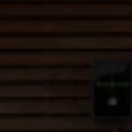
Magazin
Lifestyle
Transport
Familie
Elektromobilität
Volkswagen R
Pannen- und Unfallhilfe
Volkswagen Kundenbetreuung