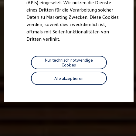
(APIs) eingesetzt. Wir nutzen die Dienste
Motorenöl und Flüssigkeiten
eines Dritten für die Verarbeitung solcher
Räder und Reifen
Pannen- und Unfallhilfe
Daten zu Marketing Zwecken. Diese Cookies
Economy Service
werden, soweit dies zweckdienlich ist,
Volkswagen Teile
oftmals mit Seitenfunktionalitäten von
Zubehör
Modellspezifisches Zubehör
Dritten verlinkt.
Schutz und Pflege
Transport
Entertainment und Elektronik
Individualisieren
Nur technisch notwendige
Wallbox und Ladekabel
Cookies
Digitale Extras
Dienste für Ihr Modell finden
Alle akzeptieren
Volkswagen Apps, Login und Shop
Handy und Fahrzeug verbinden
Updates für Software, Karten und Radio
Über Ihr Auto
Vorgängermodelle
Kundeninformationen
Volkswagen Kundenbetreuung
Warn- und Kontrollleuchten
Assistenzsysteme
Digitale Betriebsanleitung
Live Beratung