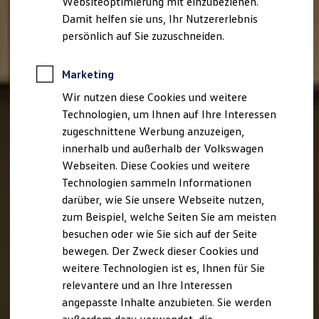
Websiteoptimierung mit einzubeziehen.
Elektrofahrzeugkonzepte
Damit helfen sie uns, Ihr Nutzererlebnis
ID. EVERY1
Reichweite
persönlich auf Sie zuzuschneiden.
Reichweite der ID. Modelle
Reichweite im Winter
Rekuperation
Marketing
Laden
Wir nutzen diese Cookies und weitere
Laden unterwegs
Laden Zuhause
Technologien, um Ihnen auf Ihre Interessen
Ladestationen finden
zugeschnittene Werbung anzuzeigen,
Ladezeitensimulator
innerhalb und außerhalb der Volkswagen
Batterie
Sicherheit
Webseiten. Diese Cookies und weitere
Garantie und Lebensdauer
Technologien sammeln Informationen
Nachhaltigkeit
darüber, wie Sie unsere Webseite nutzen,
Technologie
Kosten und Kauf
zum Beispiel, welche Seiten Sie am meisten
Verbrauchskosten
besuchen oder wie Sie sich auf der Seite
Kaufoptionen
bewegen. Der Zweck dieser Cookies und
E-Auto-Förderung
Software und Konnektivität
weitere Technologien ist es, Ihnen für Sie
Die ID. Software 6
relevantere und an Ihre Interessen
ID. Software Versionen und Updates
angepasste Inhalte anzubieten. Sie werden
Digitale Extras
Schnittstellen zu Ihrem ID.