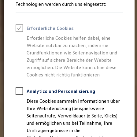
Reifenpakete
Technologien werden durch uns eingesetzt:
Leasing
Leasing-Angebote
Gebrauchtwagen Leasing
Junge Gebrauchtwagen-Leasing
Erforderliche Cookies
Elektroauto Leasing
Kleinwagen-Leasing
Erforderliche Cookies helfen dabei, eine
Leasing ohne Anzahlung
Website nutzbar zu machen, indem sie
Finanzierung
Autokredit mit Schlussrate
Grundfunktionen wie Seitennavigation und
Versicherungen und Garantien
Zugriff auf sichere Bereiche der Website
Kfz-Versicherung
ermöglichen. Die Website kann ohne diese
Restschuldversicherungen
Garantien
Cookies nicht richtig funktionieren.
Wartungsverträge
Geschäftskunden
Professional Class bei Volkswagen
Analytics und Personalisierung
Großkunden
Diese Cookies sammeln Informationen über
Behörden
Direktkunden
Ihre Websitenutzung (beispielsweise
Sonderfahrzeuge
Seitenaufrufe, Verweildauer je Seite, Klicks)
Anpfiff zum Gewinn
und ermöglichen uns bei Teilnahme, Ihre
Elektromobilität
Elektroautos
Umfrageergebnisse in die
ID. Tutorials