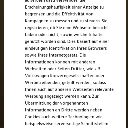
außerdem dazu verwendet, die
Hybridautos
Erscheinungshäufigkeit einer Anzeige zu
Marke und Erlebnis
begrenzen und die Effektivität von
Volkswagen R und R Experience
R-Modelle
Kampagnen zu messen und zu steuern. Sie
R Experience
registrieren, ob Sie eine Webseite besucht
Driving Experience
haben oder nicht, sowie welche Inhalte
Volkswagen entdecken
Werkbesichtigung
genutzt worden sind. Dies basiert auf einer
Factory visit
eindeutigen Identifikation Ihres Browsers
Lifestyle Shop
sowie Ihres Internetgeräts. Die
T-Roc Kollektion
Golf Kollektion
Informationen können mit anderen
ID. Kollektion
Webseiten oder Seiten Dritter, wie z.B.
Volkswagen Kollektion
Volkswagen Konzerngesellschaften oder
R-Kollektion
GTI Kollektion
Werbetreibenden, geteilt werden, sodass
Fußball Drop
Ihnen auch auf anderen Webseiten relevante
we drive football
Werbung angezeigt werden kann. Zur
#wedriveproud
Besitzer und Service
Übermittlung der vorgenannten
myVolkswagen
Informationen an Dritte werden neben
Software Updates
Cookies auch weitere Technologien wie
Service und Ersatzteile
Inspektion und HU/AU
beispielsweise serverseitige Schnittstellen
Reparaturen und Checks