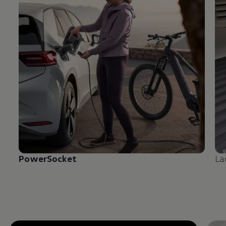
PowerSocket
La