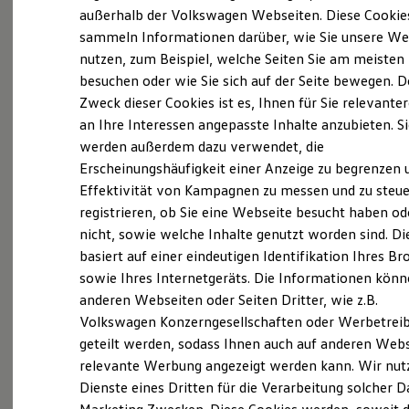
Elektrofahrzeugkonzepte
außerhalb der Volkswagen Webseiten. Diese Cookie
ID. EVERY1
sammeln Informationen darüber, wie Sie unsere We
Reichweite
nutzen, zum Beispiel, welche Seiten Sie am meisten
Reichweite der ID. Modelle
Reichweite im Winter
besuchen oder wie Sie sich auf der Seite bewegen. D
Rekuperation
Zweck dieser Cookies ist es, Ihnen für Sie relevante
Laden
an Ihre Interessen angepasste Inhalte anzubieten. S
Laden unterwegs
Laden Zuhause
werden außerdem dazu verwendet, die
Ladestationen finden
Erscheinungshäufigkeit einer Anzeige zu begrenzen 
Ladezeitensimulator
Effektivität von Kampagnen zu messen und zu steue
Batterie
Sicherheit
registrieren, ob Sie eine Webseite besucht haben od
Garantie und Lebensdauer
nicht, sowie welche Inhalte genutzt worden sind. Di
Nachhaltigkeit
basiert auf einer eindeutigen Identifikation Ihres B
Technologie
Kosten und Kauf
sowie Ihres Internetgeräts. Die Informationen kön
Verbrauchskosten
anderen Webseiten oder Seiten Dritter, wie z.B.
Kaufoptionen
Volkswagen Konzerngesellschaften oder Werbetrei
E-Auto-Förderung
Software und Konnektivität
geteilt werden, sodass Ihnen auch auf anderen Web
Die ID. Software 6
relevante Werbung angezeigt werden kann. Wir nut
ID. Software Versionen und Updates
Dienste eines Dritten für die Verarbeitung solcher D
Digitale Extras
Schnittstellen zu Ihrem ID.