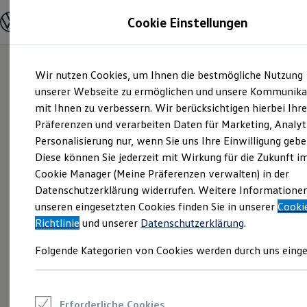
Modelle und Konfigurator
Cookie Einstellungen
Konfigurator
Modelle vergleichen
Konfiguration laden
Zum
Zum
Autosuche
Wir nutzen Cookies, um Ihnen die bestmögliche Nutzung
Hauptinhalt
Footer
Elektroautos
springen
springen
unserer Webseite zu ermöglichen und unsere Kommunika
ENERGY Sondermodelle
Nutzfahrzeuge
mit Ihnen zu verbessern. Wir berücksichtigen hierbei Ihr
SUV und CUV
Präferenzen und verarbeiten Daten für Marketing, Analyt
Familienautos
Personalisierung nur, wenn Sie uns Ihre Einwilligung gebe
Kombis
Kompaktwagen
Diese können Sie jederzeit mit Wirkung für die Zukunft i
Sportwagen
Cookie Manager (Meine Präferenzen verwalten) in der
Schnell verfügbare Fahrzeuge
Angebote und Produkte
Datenschutzerklärung widerrufen. Weitere Informatione
Aktuelle Angebote
unseren eingesetzten Cookies finden Sie in unserer
Cooki
E-Auto-Förderung
Richtlinie
und unserer
Datenschutzerklärung
.
Volkswagen Marktplatz
Die ENERGY Sondermodelle
Folgende Kategorien von Cookies werden durch uns einge
Junge Gebrauchtwagen und Gebrauchtwagen
Volkswagen Zertifizierte Gebrauchtwagen
Elektromobilität bei Gebrauchtwagen
Zubehör- und Serviceangebote
Saisonangebote
Erforderliche Cookies