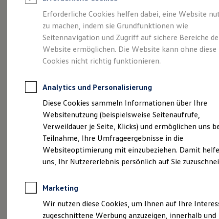
Reifenpakete
Leasing
Erforderliche Cookies helfen dabei, eine Website nu
Leasing-Angebote
zu machen, indem sie Grundfunktionen wie
Eine Spur Extra.
Der
Gebrauchtwagen Leasing
Seitennavigation und Zugriff auf sichere Bereiche de
Junge Gebrauchtwagen-Leasing
Elektroauto Leasing
Website ermöglichen. Die Website kann ohne diese
neue vollelektrische
Kleinwagen-Leasing
Cookies nicht richtig funktionieren.
Leasing ohne Anzahlung
ID. Polo
Finanzierung
Autokredit mit Schlussrate
Analytics und Personalisierung
Versicherungen und Garantien
Kfz-Versicherung
Diese Cookies sammeln Informationen über Ihre
Restschuldversicherungen
Websitenutzung (beispielsweise Seitenaufrufe,
Garantien
Verweildauer je Seite, Klicks) und ermöglichen uns b
Wartungsverträge
Geschäftskunden
Teilnahme, Ihre Umfrageergebnisse in die
Professional Class bei Volkswagen
Websiteoptimierung mit einzubeziehen. Damit helfe
Großkunden
uns, Ihr Nutzererlebnis persönlich auf Sie zuzuschne
Behörden
Direktkunden
Sonderfahrzeuge
(
Impressum & Rechtliches
)
Marketing
Anpfiff zum Gewinn
Elektromobilität
Wir nutzen diese Cookies, um Ihnen auf Ihre Intere
Elektroautos
zugeschnittene Werbung anzuzeigen, innerhalb und
ID. Tutorials