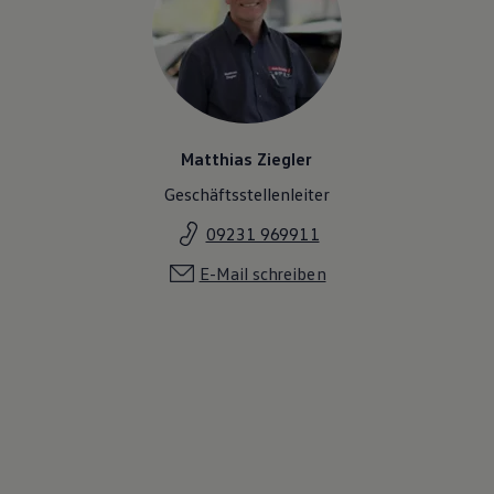
Magazin
Lifestyle
Transport
Familie
Elektromobilität
Volkswagen R
Pannen- und Unfallhilfe
Volkswagen Kundenbetreuung
Matthias Ziegler
Geschäftsstellenleiter
09231 969911
E-Mail schreiben