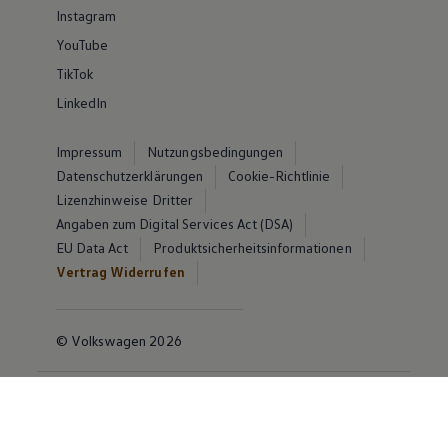
Instagram
YouTube
TikTok
LinkedIn
Impressum
Nutzungsbedingungen
Datenschutzerklärungen
Cookie-Richtlinie
Lizenzhinweise Dritter
Angaben zum Digital Services Act (DSA)
EU Data Act
Produktsicherheitsinformationen
Vertrag Widerrufen
© Volkswagen 2026
Disclaimer von Volkswagen AG