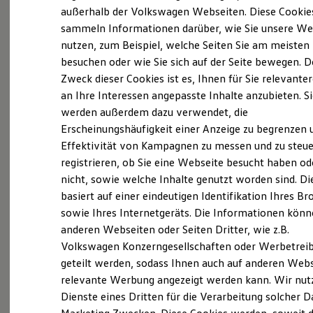
Elektrofahrzeugkonzepte
außerhalb der Volkswagen Webseiten. Diese Cookie
(
Impressum & Rechtliches
)
ID. EVERY1
sammeln Informationen darüber, wie Sie unsere We
Reichweite
nutzen, zum Beispiel, welche Seiten Sie am meisten
Reichweite der ID. Modelle
Reichweite im Winter
besuchen oder wie Sie sich auf der Seite bewegen. D
Rekuperation
Zweck dieser Cookies ist es, Ihnen für Sie relevante
Laden
an Ihre Interessen angepasste Inhalte anzubieten. S
Laden unterwegs
Probefahrt vereinbaren
Laden Zuhause
werden außerdem dazu verwendet, die
Ladestationen finden
Erscheinungshäufigkeit einer Anzeige zu begrenzen 
Ladezeitensimulator
Effektivität von Kampagnen zu messen und zu steue
Batterie
Sicherheit
registrieren, ob Sie eine Webseite besucht haben od
Garantie und Lebensdauer
nicht, sowie welche Inhalte genutzt worden sind. Di
Fahrzeugangebot anfordern
Nachhaltigkeit
basiert auf einer eindeutigen Identifikation Ihres B
Technologie
Kosten und Kauf
sowie Ihres Internetgeräts. Die Informationen kön
Verbrauchskosten
anderen Webseiten oder Seiten Dritter, wie z.B.
Kaufoptionen
Volkswagen Konzerngesellschaften oder Werbetrei
E-Auto-Förderung
Serviceanfrage stellen
Software und Konnektivität
geteilt werden, sodass Ihnen auch auf anderen Web
Die ID. Software 6
relevante Werbung angezeigt werden kann. Wir nut
ID. Software Versionen und Updates
Dienste eines Dritten für die Verarbeitung solcher D
Digitale Extras
Schnittstellen zu Ihrem ID.