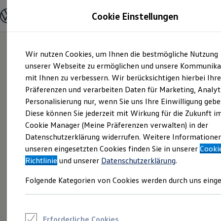
Modelle und Konfigurator
Cookie Einstellungen
Konfigurator
Modelle vergleichen
Konfiguration laden
Zum
Zum
Autosuche
Wir nutzen Cookies, um Ihnen die bestmögliche Nutzung
Hauptinhalt
Footer
Elektroautos
springen
springen
unserer Webseite zu ermöglichen und unsere Kommunika
ENERGY Sondermodelle
Nutzfahrzeuge
mit Ihnen zu verbessern. Wir berücksichtigen hierbei Ihr
SUV und CUV
Präferenzen und verarbeiten Daten für Marketing, Analyt
Familienautos
Personalisierung nur, wenn Sie uns Ihre Einwilligung gebe
Kombis
Kompaktwagen
Diese können Sie jederzeit mit Wirkung für die Zukunft i
Sportwagen
Cookie Manager (Meine Präferenzen verwalten) in der
Schnell verfügbare Fahrzeuge
Angebote und Produkte
Datenschutzerklärung widerrufen. Weitere Informatione
Aktuelle Angebote
unseren eingesetzten Cookies finden Sie in unserer
Cooki
E-Auto-Förderung
Richtlinie
und unserer
Datenschutzerklärung
.
Volkswagen Marktplatz
Die ENERGY Sondermodelle
Folgende Kategorien von Cookies werden durch uns einge
Junge Gebrauchtwagen und Gebrauchtwagen
Volkswagen Zertifizierte Gebrauchtwagen
Elektromobilität bei Gebrauchtwagen
Zubehör- und Serviceangebote
Saisonangebote
Erforderliche Cookies