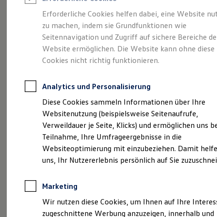
Reifenpakete
Leasing
Erforderliche Cookies helfen dabei, eine Website nu
Leasing-Angebote
zu machen, indem sie Grundfunktionen wie
So geht neu.
Gebrauchtwagen Leasing
Seitennavigation und Zugriff auf sichere Bereiche de
Junge Gebrauchtwagen-Leasing
Elektroauto Leasing
Website ermöglichen. Die Website kann ohne diese
Entdecken Sie jetzt
Kleinwagen-Leasing
Cookies nicht richtig funktionieren.
Leasing ohne Anzahlung
den neuen ID.3 Neo!
Finanzierung
Autokredit mit Schlussrate
Analytics und Personalisierung
Versicherungen und Garantien
Kfz-Versicherung
Diese Cookies sammeln Informationen über Ihre
Restschuldversicherungen
Websitenutzung (beispielsweise Seitenaufrufe,
Garantien
Verweildauer je Seite, Klicks) und ermöglichen uns b
Wartungsverträge
Geschäftskunden
Teilnahme, Ihre Umfrageergebnisse in die
Professional Class bei Volkswagen
Websiteoptimierung mit einzubeziehen. Damit helfe
Großkunden
uns, Ihr Nutzererlebnis persönlich auf Sie zuzuschne
Behörden
Direktkunden
Sonderfahrzeuge
Marketing
Anpfiff zum Gewinn
Elektromobilität
Wir nutzen diese Cookies, um Ihnen auf Ihre Intere
Elektroautos
zugeschnittene Werbung anzuzeigen, innerhalb und
ID. Tutorials