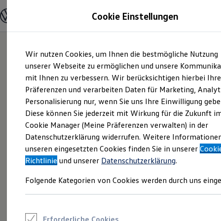
Modelle und Konfigurator
Cookie Einstellungen
Konfigurator
Modelle vergleichen
Konfiguration laden
Zum
Zum
Autosuche
Wir nutzen Cookies, um Ihnen die bestmögliche Nutzung
Hauptinhalt
Footer
Elektroautos
springen
springen
unserer Webseite zu ermöglichen und unsere Kommunika
ENERGY Sondermodelle
Nutzfahrzeuge
mit Ihnen zu verbessern. Wir berücksichtigen hierbei Ihr
SUV und CUV
Präferenzen und verarbeiten Daten für Marketing, Analyt
Familienautos
Personalisierung nur, wenn Sie uns Ihre Einwilligung gebe
Kombis
Kompaktwagen
Diese können Sie jederzeit mit Wirkung für die Zukunft i
Sportwagen
Cookie Manager (Meine Präferenzen verwalten) in der
Schnell verfügbare Fahrzeuge
Angebote und Produkte
Datenschutzerklärung widerrufen. Weitere Informatione
Aktuelle Angebote
unseren eingesetzten Cookies finden Sie in unserer
Cooki
E-Auto-Förderung
Richtlinie
und unserer
Datenschutzerklärung
.
Volkswagen Marktplatz
Die ENERGY Sondermodelle
Folgende Kategorien von Cookies werden durch uns einge
Junge Gebrauchtwagen und Gebrauchtwagen
Volkswagen Zertifizierte Gebrauchtwagen
Elektromobilität bei Gebrauchtwagen
Zubehör- und Serviceangebote
Saisonangebote
Erforderliche Cookies