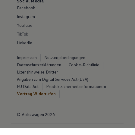
Social Media
Facebook
Instagram
YouTube
TikTok
LinkedIn
Impressum
Nutzungsbedingungen
Datenschutzerklärungen
Cookie-Richtlinie
Lizenzhinweise Dritter
Angaben zum Digital Services Act (DSA)
EU Data Act
Produktsicherheitsinformationen
Vertrag Widerrufen
© Volkswagen 2026