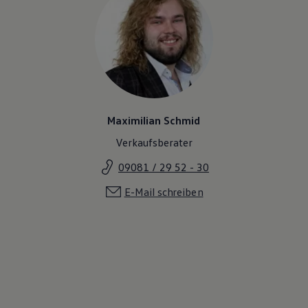
Magazin
Lifestyle
Transport
Familie
Elektromobilität
Volkswagen R
Pannen- und Unfallhilfe
Volkswagen Kundenbetreuung
Maximilian Schmid
Verkaufsberater
09081 / 29 52 - 30
E-Mail schreiben