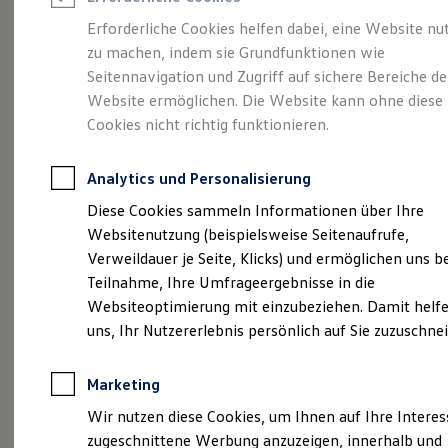
Reifenpakete
Leasing
Erforderliche Cookies helfen dabei, eine Website nu
Leasing-Angebote
zu machen, indem sie Grundfunktionen wie
So geht neu.
Gebrauchtwagen Leasing
Seitennavigation und Zugriff auf sichere Bereiche de
Junge Gebrauchtwagen-Leasing
Elektroauto Leasing
Website ermöglichen. Die Website kann ohne diese
Entdecken Sie jetzt
Kleinwagen-Leasing
Cookies nicht richtig funktionieren.
Leasing ohne Anzahlung
den neuen ID.3 Neo!
Finanzierung
Autokredit mit Schlussrate
Analytics und Personalisierung
Versicherungen und Garantien
Kfz-Versicherung
Diese Cookies sammeln Informationen über Ihre
Restschuldversicherungen
Websitenutzung (beispielsweise Seitenaufrufe,
Garantien
Verweildauer je Seite, Klicks) und ermöglichen uns b
Wartungsverträge
Geschäftskunden
Teilnahme, Ihre Umfrageergebnisse in die
Professional Class bei Volkswagen
Websiteoptimierung mit einzubeziehen. Damit helfe
Großkunden
uns, Ihr Nutzererlebnis persönlich auf Sie zuzuschne
Behörden
Direktkunden
Sonderfahrzeuge
Marketing
Anpfiff zum Gewinn
Elektromobilität
Wir nutzen diese Cookies, um Ihnen auf Ihre Intere
Elektroautos
zugeschnittene Werbung anzuzeigen, innerhalb und
ID. Tutorials