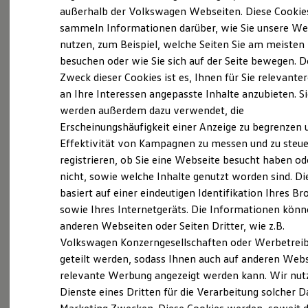
Elektrofahrzeugkonzepte
außerhalb der Volkswagen Webseiten. Diese Cookie
(
Impressum & Rechtliches
)
ID. EVERY1
sammeln Informationen darüber, wie Sie unsere We
Reichweite
nutzen, zum Beispiel, welche Seiten Sie am meisten
Reichweite der ID. Modelle
Reichweite im Winter
besuchen oder wie Sie sich auf der Seite bewegen. D
Rekuperation
Zweck dieser Cookies ist es, Ihnen für Sie relevante
Laden
an Ihre Interessen angepasste Inhalte anzubieten. S
Laden unterwegs
Probefahrt vereinbaren
Laden Zuhause
werden außerdem dazu verwendet, die
Ladestationen finden
Erscheinungshäufigkeit einer Anzeige zu begrenzen 
Ladezeitensimulator
Effektivität von Kampagnen zu messen und zu steue
Batterie
Sicherheit
registrieren, ob Sie eine Webseite besucht haben od
Garantie und Lebensdauer
nicht, sowie welche Inhalte genutzt worden sind. Di
Fahrzeugangebot anfordern
Nachhaltigkeit
basiert auf einer eindeutigen Identifikation Ihres B
Technologie
Kosten und Kauf
sowie Ihres Internetgeräts. Die Informationen kön
Verbrauchskosten
anderen Webseiten oder Seiten Dritter, wie z.B.
Kaufoptionen
Volkswagen Konzerngesellschaften oder Werbetrei
E-Auto-Förderung
Serviceanfrage stellen
Software und Konnektivität
geteilt werden, sodass Ihnen auch auf anderen Web
Die ID. Software 6
relevante Werbung angezeigt werden kann. Wir nut
ID. Software Versionen und Updates
Dienste eines Dritten für die Verarbeitung solcher D
Digitale Extras
Schnittstellen zu Ihrem ID.