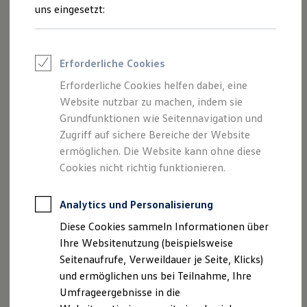
Reifenpakete
Ihre
nächsten
uns eingesetzt:
Leasing
Leasing-Angebote
Schritte
Gebrauchtwagen Leasing
Junge Gebrauchtwagen-Leasing
Erforderliche Cookies
Elektroauto Leasing
Kleinwagen-Leasing
Erforderliche Cookies helfen dabei, eine
Leasing ohne Anzahlung
Website nutzbar zu machen, indem sie
Finanzierung
Autokredit mit Schlussrate
Grundfunktionen wie Seitennavigation und
Probefahrt vereinbaren
Versicherungen und Garantien
Zugriff auf sichere Bereiche der Website
Kfz-Versicherung
ermöglichen. Die Website kann ohne diese
Restschuldversicherungen
Garantien
Cookies nicht richtig funktionieren.
Wartungsverträge
Geschäftskunden
Fahrzeugangebot anfordern
Professional Class bei Volkswagen
Analytics und Personalisierung
Großkunden
Diese Cookies sammeln Informationen über
Behörden
Direktkunden
Ihre Websitenutzung (beispielsweise
Sonderfahrzeuge
Seitenaufrufe, Verweildauer je Seite, Klicks)
Anpfiff zum Gewinn
Servicetermin buchen
und ermöglichen uns bei Teilnahme, Ihre
Elektromobilität
Elektroautos
Umfrageergebnisse in die
ID. Tutorials