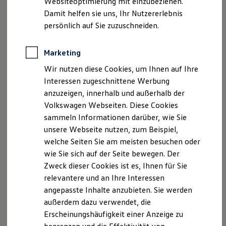
Websiteoptimierung mit einzubeziehen.
Elektrofahrzeugkonzepte
Damit helfen sie uns, Ihr Nutzererlebnis
ID. EVERY1
Reichweite
persönlich auf Sie zuzuschneiden.
Serviceanfrage stellen
Reichweite der ID. Modelle
Reichweite im Winter
Rekuperation
Marketing
Laden
Wir nutzen diese Cookies, um Ihnen auf Ihre
Laden unterwegs
Laden Zuhause
Interessen zugeschnittene Werbung
Ladestationen finden
Ihre Ansprechpartner
bei Auto
anzuzeigen, innerhalb und außerhalb der
Ladezeitensimulator
Volkswagen Webseiten. Diese Cookies
Senger Eutin
Batterie
Sicherheit
sammeln Informationen darüber, wie Sie
Garantie und Lebensdauer
unsere Webseite nutzen, zum Beispiel,
Nachhaltigkeit
E-Mail schreiben
welche Seiten Sie am meisten besuchen oder
Technologie
Kosten und Kauf
wie Sie sich auf der Seite bewegen. Der
+49 4521 70290
Verbrauchskosten
Zweck dieser Cookies ist es, Ihnen für Sie
Kaufoptionen
relevantere und an Ihre Interessen
E-Auto-Förderung
Software und Konnektivität
angepasste Inhalte anzubieten. Sie werden
Die ID. Software 6
außerdem dazu verwendet, die
ID. Software Versionen und Updates
Erscheinungshäufigkeit einer Anzeige zu
Digitale Extras
Schnittstellen zu Ihrem ID.