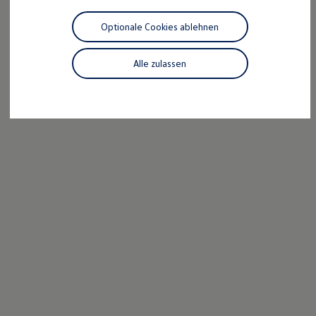
Motorenöl und Flüssigkeiten
Räder und Reifen
Optionale Cookies ablehnen
Pannen- und Unfallhilfe
Economy Service
Volkswagen Teile
Alle zulassen
Zubehör
Modellspezifisches Zubehör
Schutz und Pflege
Transport
Entertainment und Elektronik
Individualisieren
Wallbox und Ladekabel
Digitale Extras
Dienste für Ihr Modell finden
Volkswagen Apps, Login und Shop
Handy und Fahrzeug verbinden
Updates für Software, Karten und Radio
Über Ihr Auto
Vorgängermodelle
Kundeninformationen
Volkswagen Kundenbetreuung
Warn- und Kontrollleuchten
Assistenzsysteme
Digitale Betriebsanleitung
Live Beratung