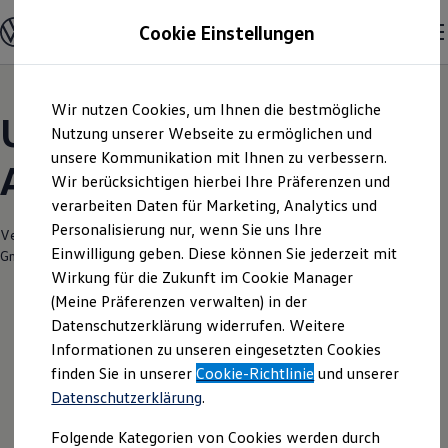
Modelle und Konfigurator
Cookie Einstellungen
Konfigurator
Modelle vergleichen
Konfiguration laden
Zum
Zum
Autosuche
Wir nutzen Cookies, um Ihnen die bestmögliche
Hauptinhalt
Footer
Elektroautos
Unsere aktuellen
springen
springen
Nutzung unserer Webseite zu ermöglichen und
ENERGY Sondermodelle
Nutzfahrzeuge
unsere Kommunikation mit Ihnen zu verbessern.
Angebote und mehr
SUV und CUV
Wir berücksichtigen hierbei Ihre Präferenzen und
Familienautos
verarbeiten Daten für Marketing, Analytics und
Kombis
Kompaktwagen
Personalisierung nur, wenn Sie uns Ihre
Verantwortlich für die Inhalte auf dieser Seite ist die Senger Holstein
Sportwagen
Einwilligung geben. Diese können Sie jederzeit mit
GmbH
(
Impressum & Rechtliches
)
Schnell verfügbare Fahrzeuge
Angebote und Produkte
Wirkung für die Zukunft im Cookie Manager
Aktuelle Angebote
(Meine Präferenzen verwalten) in der
E-Auto-Förderung
Datenschutzerklärung widerrufen. Weitere
Volkswagen Marktplatz
Leider haben wir im Moment keine
Informationen zu unseren eingesetzten Cookies
Die ENERGY Sondermodelle
Junge Gebrauchtwagen und Gebrauchtwagen
aktuellen Angebote
finden Sie in unserer
Cookie-Richtlinie
und unserer
Volkswagen Zertifizierte Gebrauchtwagen
Datenschutzerklärung
.
Elektromobilität bei Gebrauchtwagen
Zubehör- und Serviceangebote
Folgende Kategorien von Cookies werden durch
Saisonangebote