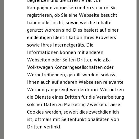
begrenzen und die Effektivität von
Hybridautos
Kampagnen zu messen und zu steuern. Sie
Marke und Erlebnis
registrieren, ob Sie eine Webseite besucht
Volkswagen R und R Experience
R-Modelle
haben oder nicht, sowie welche Inhalte
Internet Vertriebsteam
R Experience
genutzt worden sind. Dies basiert auf einer
Driving Experience
eindeutigen Identifikation Ihres Browsers
Volkswagen entdecken
+49 5971 7913 4137
Werkbesichtigung
sowie Ihres Internetgeräts. Die
Factory visit
E-Mail schreiben
Informationen können mit anderen
Lifestyle Shop
Webseiten oder Seiten Dritter, wie z.B.
T-Roc Kollektion
Golf Kollektion
Volkswagen Konzerngesellschaften oder
ID. Kollektion
Werbetreibenden, geteilt werden, sodass
Volkswagen Kollektion
Ihnen auch auf anderen Webseiten relevante
R-Kollektion
GTI Kollektion
Werbung angezeigt werden kann. Wir nutzen
Fußball Drop
die Dienste eines Dritten für die Verarbeitung
we drive football
solcher Daten zu Marketing Zwecken. Diese
#wedriveproud
Besitzer und Service
Cookies werden, soweit dies zweckdienlich
myVolkswagen
ist, oftmals mit Seitenfunktionalitäten von
Software Updates
Dritten verlinkt.
Service und Ersatzteile
Inspektion und HU/AU
Reparaturen und Checks