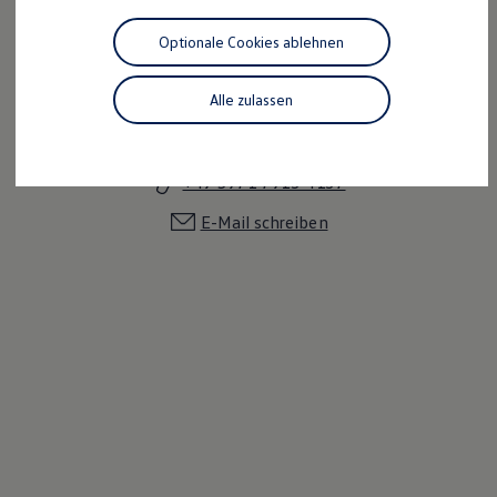
Motorenöl und Flüssigkeiten
Räder und Reifen
Optionale Cookies ablehnen
Pannen- und Unfallhilfe
Economy Service
Volkswagen Teile
Alle zulassen
Zubehör
Internet Vertriebsteam
Modellspezifisches Zubehör
Schutz und Pflege
Transport
+49 5971 7913 4137
Entertainment und Elektronik
Individualisieren
E-Mail schreiben
Wallbox und Ladekabel
Digitale Extras
Dienste für Ihr Modell finden
Volkswagen Apps, Login und Shop
Handy und Fahrzeug verbinden
Updates für Software, Karten und Radio
Über Ihr Auto
Vorgängermodelle
Kundeninformationen
Volkswagen Kundenbetreuung
Warn- und Kontrollleuchten
Assistenzsysteme
Digitale Betriebsanleitung
Live Beratung