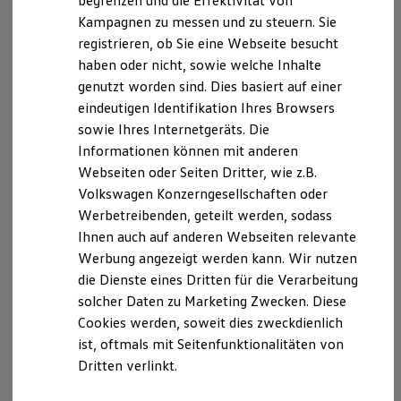
begrenzen und die Effektivität von
Hybridautos
Kampagnen zu messen und zu steuern. Sie
Marke und Erlebnis
registrieren, ob Sie eine Webseite besucht
Volkswagen R und R Experience
R-Modelle
haben oder nicht, sowie welche Inhalte
R Experience
genutzt worden sind. Dies basiert auf einer
Driving Experience
Serviceanfrage stellen
eindeutigen Identifikation Ihres Browsers
Volkswagen entdecken
Werkbesichtigung
sowie Ihres Internetgeräts. Die
Factory visit
Informationen können mit anderen
Lifestyle Shop
Webseiten oder Seiten Dritter, wie z.B.
T-Roc Kollektion
Golf Kollektion
Ihre Ansprechpartner
bei Auto
Volkswagen Konzerngesellschaften oder
ID. Kollektion
Werbetreibenden, geteilt werden, sodass
Volkswagen Kollektion
Senger Rheine
Ihnen auch auf anderen Webseiten relevante
R-Kollektion
GTI Kollektion
Werbung angezeigt werden kann. Wir nutzen
Fußball Drop
E-Mail schreiben
die Dienste eines Dritten für die Verarbeitung
we drive football
solcher Daten zu Marketing Zwecken. Diese
#wedriveproud
+49 5971 79100
Besitzer und Service
Cookies werden, soweit dies zweckdienlich
myVolkswagen
ist, oftmals mit Seitenfunktionalitäten von
Software Updates
Dritten verlinkt.
Service und Ersatzteile
Inspektion und HU/AU
Reparaturen und Checks