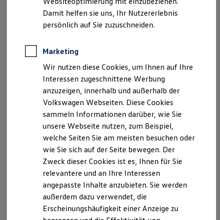
Websiteoptimierung mit einzubeziehen.
Elektrofahrzeugkonzepte
Damit helfen sie uns, Ihr Nutzererlebnis
ID. EVERY1
Reichweite
persönlich auf Sie zuzuschneiden.
Ihre
nächsten
Reichweite der ID. Modelle
Reichweite im Winter
Schritte
Rekuperation
Marketing
Laden
Wir nutzen diese Cookies, um Ihnen auf Ihre
Laden unterwegs
Laden Zuhause
Interessen zugeschnittene Werbung
Ladestationen finden
anzuzeigen, innerhalb und außerhalb der
Ladezeitensimulator
Volkswagen Webseiten. Diese Cookies
Batterie
Probefahrt vereinbaren
Sicherheit
sammeln Informationen darüber, wie Sie
Garantie und Lebensdauer
unsere Webseite nutzen, zum Beispiel,
Nachhaltigkeit
welche Seiten Sie am meisten besuchen oder
Technologie
Kosten und Kauf
wie Sie sich auf der Seite bewegen. Der
Verbrauchskosten
Zweck dieser Cookies ist es, Ihnen für Sie
Fahrzeugangebot anfordern
Kaufoptionen
relevantere und an Ihre Interessen
E-Auto-Förderung
Software und Konnektivität
angepasste Inhalte anzubieten. Sie werden
Die ID. Software 6
außerdem dazu verwendet, die
ID. Software Versionen und Updates
Erscheinungshäufigkeit einer Anzeige zu
Digitale Extras
Servicetermin buchen
Schnittstellen zu Ihrem ID.