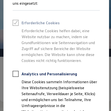
Reifenpakete
uns eingesetzt:
Leasing
Leasing-Angebote
Gebrauchtwagen Leasing
Junge Gebrauchtwagen-Leasing
Erforderliche Cookies
Elektroauto Leasing
Kleinwagen-Leasing
Erforderliche Cookies helfen dabei, eine
Leasing ohne Anzahlung
Website nutzbar zu machen, indem sie
Finanzierung
Autokredit mit Schlussrate
Grundfunktionen wie Seitennavigation und
Versicherungen und Garantien
Zugriff auf sichere Bereiche der Website
Kfz-Versicherung
ermöglichen. Die Website kann ohne diese
Restschuldversicherungen
Garantien
Cookies nicht richtig funktionieren.
Gepflegt, geprüft und für gut befunden.
Wartungsverträge
Geschäftskunden
Volkswagen Zertifizierte
Professional Class bei Volkswagen
Analytics und Personalisierung
Gebrauchtwagen.
Großkunden
Diese Cookies sammeln Informationen über
Behörden
Direktkunden
Ihre Websitenutzung (beispielsweise
Details ansehen
Sonderfahrzeuge
Seitenaufrufe, Verweildauer je Seite, Klicks)
Anpfiff zum Gewinn
und ermöglichen uns bei Teilnahme, Ihre
Elektromobilität
Elektroautos
Umfrageergebnisse in die
ID. Tutorials