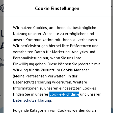
Modelle und Konfigurator
Cookie Einstellungen
Konfigurator
Modelle vergleichen
Konfiguration laden
Zum
Zum
Autosuche
Wir nutzen Cookies, um Ihnen die bestmögliche
Hauptinhalt
Footer
Elektroautos
Unsere aktuellen
springen
springen
Nutzung unserer Webseite zu ermöglichen und
ENERGY Sondermodelle
Nutzfahrzeuge
unsere Kommunikation mit Ihnen zu verbessern.
Angebote und mehr
SUV und CUV
Wir berücksichtigen hierbei Ihre Präferenzen und
Familienautos
verarbeiten Daten für Marketing, Analytics und
Kombis
Kompaktwagen
Personalisierung nur, wenn Sie uns Ihre
Verantwortlich für die Inhalte auf dieser Seite ist die Ulrich Senger GmbH
Sportwagen
Einwilligung geben. Diese können Sie jederzeit mit
(
Impressum & Rechtliches
)
Schnell verfügbare Fahrzeuge
Angebote und Produkte
Wirkung für die Zukunft im Cookie Manager
Aktuelle Angebote
(Meine Präferenzen verwalten) in der
E-Auto-Förderung
Datenschutzerklärung widerrufen. Weitere
Volkswagen Marktplatz
Gebrauchtwagen
Informationen zu unseren eingesetzten Cookies
Die ENERGY Sondermodelle
Junge Gebrauchtwagen und Gebrauchtwagen
finden Sie in unserer
Cookie-Richtlinie
und unserer
1
Angebot
Volkswagen Zertifizierte Gebrauchtwagen
Datenschutzerklärung
.
Elektromobilität bei Gebrauchtwagen
Zubehör- und Serviceangebote
Folgende Kategorien von Cookies werden durch
Saisonangebote