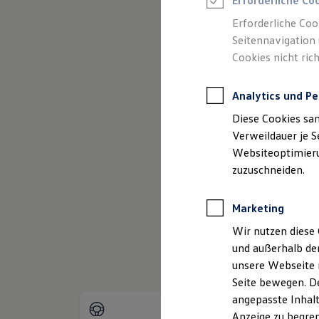
Erforderliche Co
Reifenpakete
Leasing
Erforderliche Coo
Leasing-Angebote
Seitennavigation 
Gebrauchtwagen Leasing
Cookies nicht rich
Junge Gebrauchtwagen-Leasing
Elektroauto Leasing
Kleinwagen-Leasing
Analytics und Pe
Leasing ohne Anzahlung
Finanzierung
Diese Cookies sa
Autokredit mit Schlussrate
Versicherungen und Garantien
Verweildauer je S
Kfz-Versicherung
Websiteoptimierun
(
Impressum & Rechtliches
)
Restschuldversicherungen
zuzuschneiden.
Garantien
Wartungsverträge
Geschäftskunden
Marketing
Professional Class bei Volkswagen
Großkunden
Wir nutzen diese 
Behörden
und außerhalb de
Direktkunden
Sonderfahrzeuge
unsere Webseite n
Anpfiff zum Gewinn
Seite bewegen. De
Elektromobilität
angepasste Inhalt
Elektroautos
ID. Tutorials
Anzeige zu begren