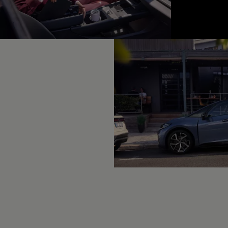
Hybridautos
Marke und Erlebnis
Volkswagen R und R Experience
1
R-Modelle
R Experience
Driving Experience
Volkswagen entdecken
Werkbesichtigung
Factory visit
Lifestyle Shop
T-Roc Kollektion
Golf Kollektion
ID. Kollektion
Volkswagen Kollektion
R-Kollektion
GTI Kollektion
Fußball Drop
we drive football
#wedriveproud
Besitzer und Service
myVolkswagen
Software Updates
Service und Ersatzteile
Inspektion und HU/AU
Reparaturen und Checks