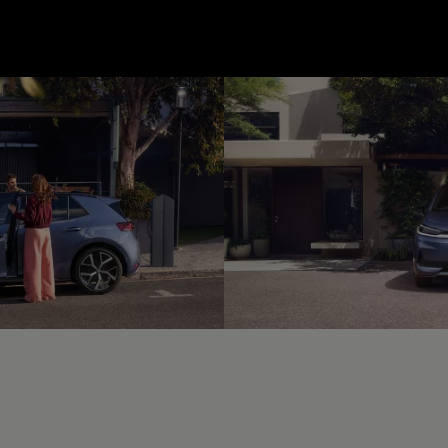
--:--
unde