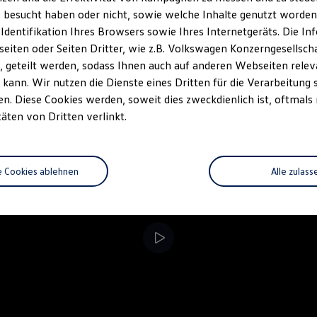
 besucht haben oder nicht, sowie welche Inhalte genutzt worden s
rzeugangebot
Servicetermin buchen
rdern
 Identifikation Ihres Browsers sowie Ihres Internetgeräts. Die 
iten oder Seiten Dritter, wie z.B. Volkswagen Konzerngesellsch
 geteilt werden, sodass Ihnen auch auf anderen Webseiten rel
kann. Wir nutzen die Dienste eines Dritten für die Verarbeitung 
. Diese Cookies werden, soweit dies zweckdienlich ist, oftmals
täten von Dritten verlinkt.
e Cookies ablehnen
Alle zulass