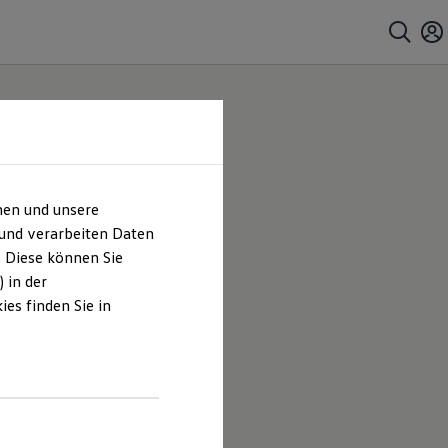
hen und unsere
 und verarbeiten Daten
. Diese können Sie
 in der
es finden Sie in