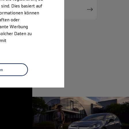
ind. Dies basiert auf
Serviceanfrage
stellen
Informationen können
aften oder
evante Werbung
solcher Daten zu
 mit
en