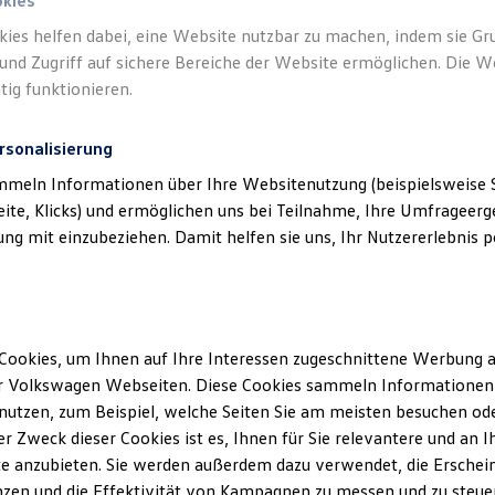
okies
kies helfen dabei, eine Website nutzbar zu machen, indem sie G
und Zugriff auf sichere Bereiche der Website ermöglichen. Die W
tig funktionieren.
rsonalisierung
mmeln Informationen über Ihre Websitenutzung (beispielsweise S
eite, Klicks) und ermöglichen uns bei Teilnahme, Ihre Umfrageerge
g mit einzubeziehen. Damit helfen sie uns, Ihr Nutzererlebnis pe
Cookies, um Ihnen auf Ihre Interessen zugeschnittene Werbung a
r Volkswagen Webseiten. Diese Cookies sammeln Informationen 
utzen, zum Beispiel, welche Seiten Sie am meisten besuchen oder
r Zweck dieser Cookies ist es, Ihnen für Sie relevantere und an I
e anzubieten. Sie werden außerdem dazu verwendet, die Erschein
zen und die Effektivität von Kampagnen zu messen und zu steuern