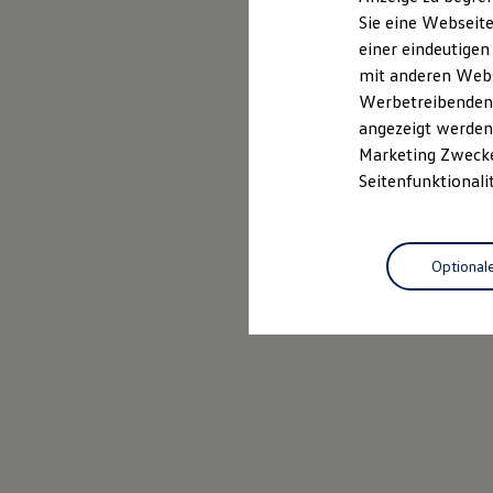
Elektrofahrzeugkonzepte
Sie eine Webseite
ID. EVERY1
einer eindeutigen
Reichweite
Reichweite der ID. Modelle
mit anderen Webse
Reichweite im Winter
Werbetreibenden,
Rekuperation
angezeigt werden 
Laden
Laden unterwegs
Marketing Zwecken
Laden Zuhause
Seitenfunktionali
Ladestationen finden
Ladezeitensimulator
Batterie
Sicherheit
Optional
Garantie und Lebensdauer
Nachhaltigkeit
Technologie
Kosten und Kauf
Verbrauchskosten
Kaufoptionen
E-Auto-Förderung
Software und Konnektivität
Die ID. Software 6
ID. Software Versionen und Updates
Digitale Extras
Schnittstellen zu Ihrem ID.