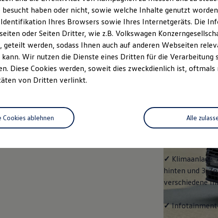
Life
 besucht haben oder nicht, sowie welche Inhalte genutzt worden s
 Identifikation Ihres Browsers sowie Ihres Internetgeräts. Die 
Klassiker mit V
iten oder Seiten Dritter, wie z.B. Volkswagen Konzerngesellsch
Serienausstattu
 geteilt werden, sodass Ihnen auch auf anderen Webseiten rel
Ausrüstung.
kann. Wir nutzen die Dienste eines Dritten für die Verarbeitung 
. Diese Cookies werden, soweit dies zweckdienlich ist, oftmals
✓
4 Leichtmetal
täten von Dritten verlinkt.
✓
LED-Scheinwer
e Cookies ablehnen
Alle zulass
✓
Volkswagen
L
Scheinwerfern/
✓
Klimaanlage "
hinten und 3-Zo
verschiedene In
✓
Infotainment