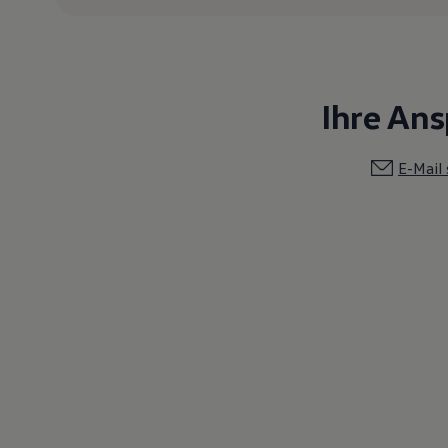
Magazin
Lifestyle
Transport
Familie
Elektromobilität
Ihre An
Volkswagen R
Pannen- und Unfallhilfe
Volkswagen Kundenbetreuung
E-Mail