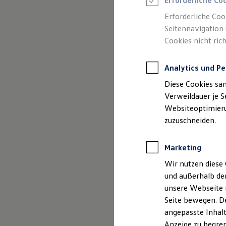
Erforderliche Co
Reifenpakete
Leasing
Erforderliche Coo
Leasing-Angebote
Seitennavigation 
Gebrauchtwagen Leasing
Cookies nicht rich
Junge Gebrauchtwagen-Leasing
Elektroauto Leasing
(
Impressum & Rechtliches
)
Kleinwagen-Leasing
Analytics und Pe
Leasing ohne Anzahlung
Finanzierung
Diese Cookies sa
Autokredit mit Schlussrate
Versicherungen und Garantien
Verweildauer je S
Kfz-Versicherung
Websiteoptimierun
Restschuldversicherungen
zuzuschneiden.
Garantien
Wartungsverträge
Geschäftskunden
Marketing
Professional Class bei Volkswagen
Großkunden
Wir nutzen diese 
Behörden
und außerhalb de
Direktkunden
Sonderfahrzeuge
unsere Webseite n
Anpfiff zum Gewinn
Seite bewegen. De
Elektromobilität
angepasste Inhalt
Elektroautos
ID. Tutorials
Anzeige zu begren