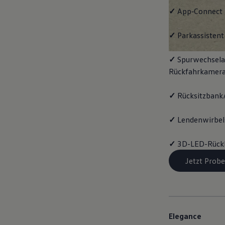
✓
App‑Connect
✓
Parkassistent 
✓
Spurwechselas
Rückfahrkamera
✓
Rücksitzbank/
✓
Lendenwirbels
✓
3D-LED-Rück
Jetzt Probe
Elegance