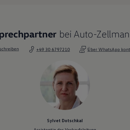
sprechpartner
bei Auto-Zellman
 schreiben
+49 30 6797210
Über WhatsApp kont
Sylvet Dotschkal
Assistentin der Verkaufsleitung