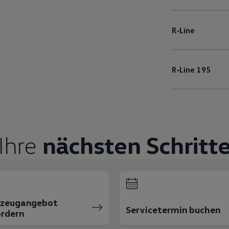
R‑Line
R‑Line
195
Ihre
nächsten Schritt
rzeugangebot
Servicetermin buchen
rdern