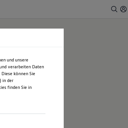
hen und unsere
 und verarbeiten Daten
. Diese können Sie
 in der
es finden Sie in