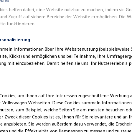
okies
kies helfen dabei, eine Website nutzbar zu machen, indem sie G
und Zugriff auf sichere Bereiche der Website ermöglichen. Die W
tig funktionieren.
rsonalisierung
mmeln Informationen über Ihre Websitenutzung (beispielsweise S
eite, Klicks) und ermöglichen uns bei Teilnahme, Ihre Umfrageerge
g mit einzubeziehen. Damit helfen sie uns, Ihr Nutzererlebnis pe
Cookies, um Ihnen auf Ihre Interessen zugeschnittene Werbung a
r Volkswagen Webseiten. Diese Cookies sammeln Informationen 
utzen, zum Beispiel, welche Seiten Sie am meisten besuchen oder
r Zweck dieser Cookies ist es, Ihnen für Sie relevantere und an I
e anzubieten. Sie werden außerdem dazu verwendet, die Erschein
Life
zen und die Effektivität von Kampagnen zu messen und zu steuern