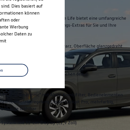
ind. Dies basiert auf
Informationen können
orzügen: Die Ausstattungsvariante Life bietet eine umfangreiche
aften oder
ng sowie komfortable Ausstattungs-Extras für Sie und Ihre
evante Werbung
solcher Daten zu
 mit
lräder "Venezia" 7 J x 17 in Schwarz, Oberfläche glanzgedreht
fer für Abblend- und Fernlicht
en
ogo vorn und hinten, Leiste zwischen den
Rückleuchten beleuchtet
Air Care Climatronic" mit Aktiv-Kombifilter, Bedienelementen
nen-Temperaturregelung Digital Cockpit Pro, mehrfarbig,
fo-Profile wählbar
-System mit 32-cm-Display (12,9 Zoll)