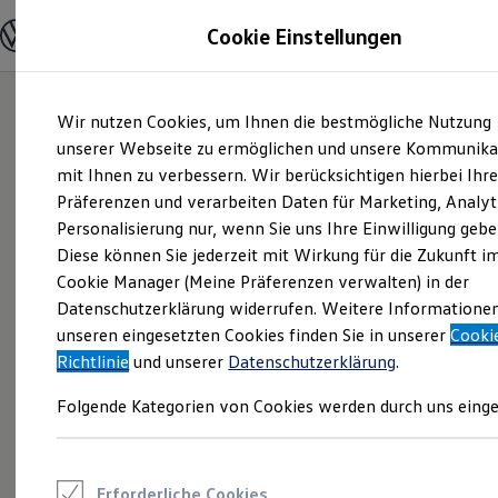
Modelle und Konfigurator
Cookie Einstellungen
Konfigurator
Modelle vergleichen
Konfiguration laden
Zum
Zum
Autosuche
Wir nutzen Cookies, um Ihnen die bestmögliche Nutzung
Hauptinhalt
Footer
Elektroautos
springen
springen
unserer Webseite zu ermöglichen und unsere Kommunika
ENERGY Sondermodelle
Nutzfahrzeuge
mit Ihnen zu verbessern. Wir berücksichtigen hierbei Ihr
SUV und CUV
Präferenzen und verarbeiten Daten für Marketing, Analyt
Familienautos
Personalisierung nur, wenn Sie uns Ihre Einwilligung gebe
Kombis
Kompaktwagen
Diese können Sie jederzeit mit Wirkung für die Zukunft i
Sportwagen
Cookie Manager (Meine Präferenzen verwalten) in der
Schnell verfügbare Fahrzeuge
Angebote und Produkte
Datenschutzerklärung widerrufen. Weitere Informatione
Aktuelle Angebote
unseren eingesetzten Cookies finden Sie in unserer
Cooki
E-Auto-Förderung
Richtlinie
und unserer
Datenschutzerklärung
.
Volkswagen Marktplatz
Die ENERGY Sondermodelle
Folgende Kategorien von Cookies werden durch uns einge
Junge Gebrauchtwagen und Gebrauchtwagen
Volkswagen Zertifizierte Gebrauchtwagen
Elektromobilität bei Gebrauchtwagen
Zubehör- und Serviceangebote
Saisonangebote
Erforderliche Cookies