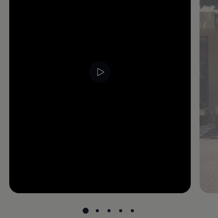
--:--
undefined, --:--