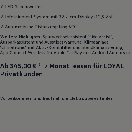
Magazin
✓
LED-Scheinwerfer
Lifestyle
Transport
✓
Infotainment-System mit 32,7-cm-Display (12,9 Zoll)
Familie
Elektromobilität
✓
Automatische Distanzregelung ACC
Volkswagen R
Weitere
Highlights
:
Spurwechselassistent "Side Assist",
Pannen- und Unfallhilfe
Ausparkassistent und Ausstiegswarnung, Klimaanlage
Volkswagen Kundenbetreuung
"Climatronic" mit Aktiv-Kombifilter und Standklimatisierung,
App‑Connect
Wireless für Apple
CarPlay
und
Android
Auto u.v.m.
Ab 345,00 €
/ Monat leasen für LOYAL
2
Privatkunden
Vorbeikommen und hautnah die Elektropower fühlen.