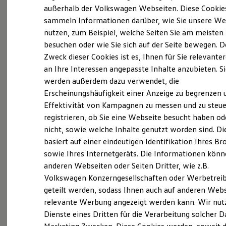
Elektrofahrzeugkonzepte
außerhalb der Volkswagen Webseiten. Diese Cookie
ID. EVERY1
sammeln Informationen darüber, wie Sie unsere We
Reichweite
nutzen, zum Beispiel, welche Seiten Sie am meisten
Reichweite der ID. Modelle
Reichweite im Winter
besuchen oder wie Sie sich auf der Seite bewegen. D
Rekuperation
Zweck dieser Cookies ist es, Ihnen für Sie relevante
Laden
an Ihre Interessen angepasste Inhalte anzubieten. S
Laden unterwegs
Laden Zuhause
werden außerdem dazu verwendet, die
Ladestationen finden
Erscheinungshäufigkeit einer Anzeige zu begrenzen 
Ladezeitensimulator
Effektivität von Kampagnen zu messen und zu steue
Batterie
Sicherheit
registrieren, ob Sie eine Webseite besucht haben od
Garantie und Lebensdauer
nicht, sowie welche Inhalte genutzt worden sind. Di
Nachhaltigkeit
basiert auf einer eindeutigen Identifikation Ihres B
Technologie
Kosten und Kauf
sowie Ihres Internetgeräts. Die Informationen kön
Verbrauchskosten
anderen Webseiten oder Seiten Dritter, wie z.B.
Kaufoptionen
Volkswagen Konzerngesellschaften oder Werbetrei
E-Auto-Förderung
(
Impressum & Rechtliches
)
Software und Konnektivität
geteilt werden, sodass Ihnen auch auf anderen Web
Die ID. Software 6
relevante Werbung angezeigt werden kann. Wir nut
ID. Software Versionen und Updates
Dienste eines Dritten für die Verarbeitung solcher D
Digitale Extras
Schnittstellen zu Ihrem ID.