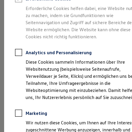
Reifenpakete
Leasing
Erforderliche Cookies helfen dabei, eine Website nu
Leasing-Angebote
zu machen, indem sie Grundfunktionen wie
Gebrauchtwagen Leasing
So geht neu.
Der
Seitennavigation und Zugriff auf sichere Bereiche de
Junge Gebrauchtwagen-Leasing
Elektroauto Leasing
Website ermöglichen. Die Website kann ohne diese
Kleinwagen-Leasing
neue ID.3 Neo.
Cookies nicht richtig funktionieren.
Leasing ohne Anzahlung
Finanzierung
Autokredit mit Schlussrate
Analytics und Personalisierung
Versicherungen und Garantien
Kfz-Versicherung
Diese Cookies sammeln Informationen über Ihre
Restschuldversicherungen
Websitenutzung (beispielsweise Seitenaufrufe,
Garantien
Verweildauer je Seite, Klicks) und ermöglichen uns b
Wartungsverträge
Geschäftskunden
Teilnahme, Ihre Umfrageergebnisse in die
Professional Class bei Volkswagen
Websiteoptimierung mit einzubeziehen. Damit helfe
Großkunden
uns, Ihr Nutzererlebnis persönlich auf Sie zuzuschne
Behörden
Direktkunden
Sonderfahrzeuge
Marketing
Anpfiff zum Gewinn
Elektromobilität
Wir nutzen diese Cookies, um Ihnen auf Ihre Intere
Elektroautos
zugeschnittene Werbung anzuzeigen, innerhalb und
ID. Tutorials