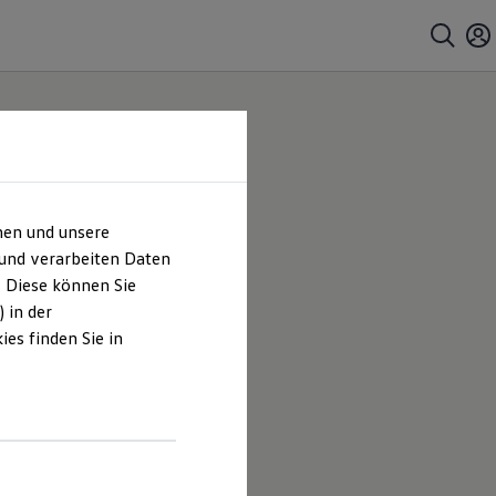
hen und unsere
 und verarbeiten Daten
. Diese können Sie
 in der
es finden Sie in