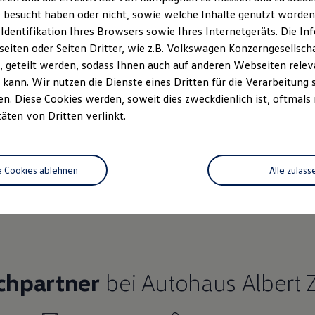
 besucht haben oder nicht, sowie welche Inhalte genutzt worden s
 Identifikation Ihres Browsers sowie Ihres Internetgeräts. Die 
iten oder Seiten Dritter, wie z.B. Volkswagen Konzerngesellsch
 geteilt werden, sodass Ihnen auch auf anderen Webseiten rel
Ihre
nächsten Schritt
kann. Wir nutzen die Dienste eines Dritten für die Verarbeitung 
. Diese Cookies werden, soweit dies zweckdienlich ist, oftmals
täten von Dritten verlinkt.
Fahrzeugangebot
e Cookies ablehnen
Alle zulass
Servi
anfordern
chpartner
bei Autohaus Albert 