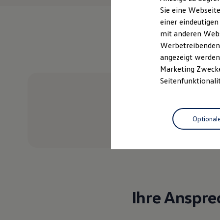
Elektrofahrzeugkonzepte
Sie eine Webseite
ID. EVERY1
einer eindeutigen
Reichweite
Reichweite der ID. Modelle
mit anderen Webse
Reichweite im Winter
Werbetreibenden,
Rekuperation
angezeigt werden 
Laden
Laden unterwegs
Marketing Zwecken
Laden Zuhause
Seitenfunktionali
Ladestationen finden
Ladezeitensimulator
Batterie
Sicherheit
Optional
Garantie und Lebensdauer
Probefahrt vereinbaren
Nachhaltigkeit
Technologie
Kosten und Kauf
Verbrauchskosten
Kaufoptionen
E-Auto-Förderung
Software und Konnektivität
Die ID. Software 6
Ihre Anspre
ID. Software Versionen und Updates
Digitale Extras
Schnittstellen zu Ihrem ID.