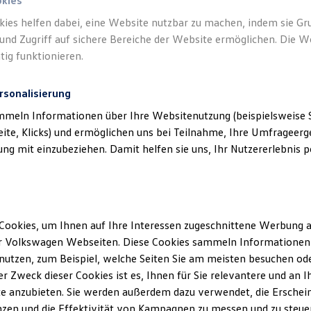
okies
kies helfen dabei, eine Website nutzbar zu machen, indem sie G
und Zugriff auf sichere Bereiche der Website ermöglichen. Die W
tig funktionieren.
rsonalisierung
mmeln Informationen über Ihre Websitenutzung (beispielsweise S
eite, Klicks) und ermöglichen uns bei Teilnahme, Ihre Umfrageerge
g mit einzubeziehen. Damit helfen sie uns, Ihr Nutzererlebnis pe
Cookies, um Ihnen auf Ihre Interessen zugeschnittene Werbung a
r Volkswagen Webseiten. Diese Cookies sammeln Informationen 
utzen, zum Beispiel, welche Seiten Sie am meisten besuchen oder
r Zweck dieser Cookies ist es, Ihnen für Sie relevantere und an I
e anzubieten. Sie werden außerdem dazu verwendet, die Erschein
zen und die Effektivität von Kampagnen zu messen und zu steuern