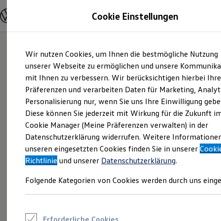
Modelle und Konfigurator
Cookie Einstellungen
Konfigurator
Modelle vergleichen
Konfiguration laden
Zum
Zum
Autosuche
Wir nutzen Cookies, um Ihnen die bestmögliche Nutzung
Hauptinhalt
Footer
Elektroautos
springen
springen
unserer Webseite zu ermöglichen und unsere Kommunika
ENERGY Sondermodelle
Nutzfahrzeuge
mit Ihnen zu verbessern. Wir berücksichtigen hierbei Ihr
SUV und CUV
Präferenzen und verarbeiten Daten für Marketing, Analyt
Familienautos
Personalisierung nur, wenn Sie uns Ihre Einwilligung gebe
Kombis
Kompaktwagen
Diese können Sie jederzeit mit Wirkung für die Zukunft i
Sportwagen
Cookie Manager (Meine Präferenzen verwalten) in der
Schnell verfügbare Fahrzeuge
Angebote und Produkte
Datenschutzerklärung widerrufen. Weitere Informatione
Aktuelle Angebote
unseren eingesetzten Cookies finden Sie in unserer
Cooki
E-Auto-Förderung
Richtlinie
und unserer
Datenschutzerklärung
.
Volkswagen Marktplatz
Die ENERGY Sondermodelle
Folgende Kategorien von Cookies werden durch uns einge
Junge Gebrauchtwagen und Gebrauchtwagen
Volkswagen Zertifizierte Gebrauchtwagen
Elektromobilität bei Gebrauchtwagen
Zubehör- und Serviceangebote
Saisonangebote
Erforderliche Cookies