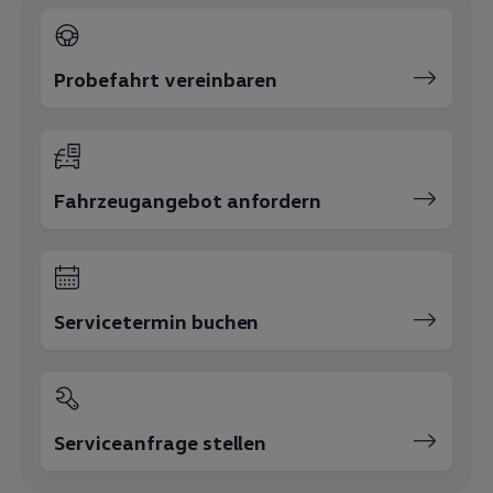
Magazin
Lifestyle
Transport
Familie
Probefahrt vereinbaren
Elektromobilität
Volkswagen R
Pannen- und Unfallhilfe
Volkswagen Kundenbetreuung
Fahrzeugangebot anfordern
Servicetermin buchen
Serviceanfrage stellen