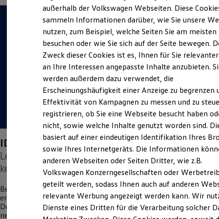
Elektrofahrzeugkonzepte
außerhalb der Volkswagen Webseiten. Diese Cookie
ID. EVERY1
sammeln Informationen darüber, wie Sie unsere We
Reichweite
nutzen, zum Beispiel, welche Seiten Sie am meisten
Reichweite der ID. Modelle
Reichweite im Winter
besuchen oder wie Sie sich auf der Seite bewegen. D
Rekuperation
Zweck dieser Cookies ist es, Ihnen für Sie relevante
Laden
an Ihre Interessen angepasste Inhalte anzubieten. S
Laden unterwegs
Laden Zuhause
werden außerdem dazu verwendet, die
Ladestationen finden
Erscheinungshäufigkeit einer Anzeige zu begrenzen 
Ladezeitensimulator
Effektivität von Kampagnen zu messen und zu steue
Batterie
Sicherheit
registrieren, ob Sie eine Webseite besucht haben od
Garantie und Lebensdauer
nicht, sowie welche Inhalte genutzt worden sind. Di
Nachhaltigkeit
basiert auf einer eindeutigen Identifikation Ihres B
Technologie
ID. Polo
Days am 04.09.2026:
Kosten und Kauf
sowie Ihres Internetgeräts. Die Informationen kön
Lernen Sie den neuen vollelektrischen
ID. Polo
Verbrauchskosten
anderen Webseiten oder Seiten Dritter, wie z.B.
Kaufoptionen
kennen.
Volkswagen Konzerngesellschaften oder Werbetrei
E-Auto-Förderung
Software und Konnektivität
geteilt werden, sodass Ihnen auch auf anderen Web
Besuchen Sie uns am 04. September vor Ort in Worbis und
Die ID. Software 6
relevante Werbung angezeigt werden kann. Wir nut
erleben Sie einen Tag voller Freude, Spaß und Überraschungen.
ID. Software Versionen und Updates
Denn wir möchten Ihnen auf diesem exklusiven Event den
Dienste eines Dritten für die Verarbeitung solcher D
Digitale Extras
neuen vollelektrischen
ID. Polo
zum ersten Mal persönlich
Schnittstellen zu Ihrem ID.