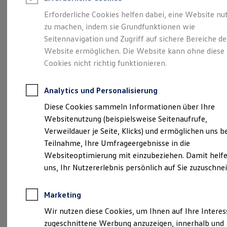
Reifenpakete
Leasing
Erforderliche Cookies helfen dabei, eine Website nu
Leasing-Angebote
zu machen, indem sie Grundfunktionen wie
Eine Spur Extra.
Der
Gebrauchtwagen Leasing
Seitennavigation und Zugriff auf sichere Bereiche de
Junge Gebrauchtwagen-Leasing
Elektroauto Leasing
Website ermöglichen. Die Website kann ohne diese
neue vollelektrische
Kleinwagen-Leasing
Cookies nicht richtig funktionieren.
Leasing ohne Anzahlung
ID. Polo
Finanzierung
Autokredit mit Schlussrate
Analytics und Personalisierung
Versicherungen und Garantien
Kfz-Versicherung
Diese Cookies sammeln Informationen über Ihre
Restschuldversicherungen
Websitenutzung (beispielsweise Seitenaufrufe,
Garantien
Verweildauer je Seite, Klicks) und ermöglichen uns b
Wartungsverträge
Geschäftskunden
Teilnahme, Ihre Umfrageergebnisse in die
Professional Class bei Volkswagen
Websiteoptimierung mit einzubeziehen. Damit helfe
Großkunden
uns, Ihr Nutzererlebnis persönlich auf Sie zuzuschne
Behörden
Direktkunden
Sonderfahrzeuge
Marketing
Anpfiff zum Gewinn
(
Impressum & Rechtliches
)
Elektromobilität
Wir nutzen diese Cookies, um Ihnen auf Ihre Intere
Elektroautos
zugeschnittene Werbung anzuzeigen, innerhalb und
ID. Tutorials