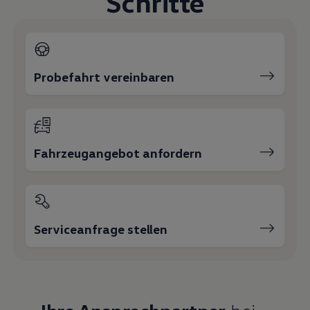
Schritte
Magazin
Lifestyle
Transport
Familie
Elektromobilität
Volkswagen R
Probefahrt vereinbaren
Pannen- und Unfallhilfe
Volkswagen Kundenbetreuung
Fahrzeugangebot anfordern
Serviceanfrage stellen