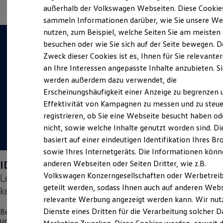
Elektrofahrzeugkonzepte
außerhalb der Volkswagen Webseiten. Diese Cookie
ID. EVERY1
sammeln Informationen darüber, wie Sie unsere We
Reichweite
nutzen, zum Beispiel, welche Seiten Sie am meisten
Reichweite der ID. Modelle
Reichweite im Winter
besuchen oder wie Sie sich auf der Seite bewegen. D
Rekuperation
Zweck dieser Cookies ist es, Ihnen für Sie relevante
Laden
an Ihre Interessen angepasste Inhalte anzubieten. S
Laden unterwegs
Laden Zuhause
werden außerdem dazu verwendet, die
Ladestationen finden
Erscheinungshäufigkeit einer Anzeige zu begrenzen 
Ladezeitensimulator
Effektivität von Kampagnen zu messen und zu steue
Batterie
Sicherheit
registrieren, ob Sie eine Webseite besucht haben od
Garantie und Lebensdauer
nicht, sowie welche Inhalte genutzt worden sind. Di
Nachhaltigkeit
basiert auf einer eindeutigen Identifikation Ihres B
Technologie
Kosten und Kauf
sowie Ihres Internetgeräts. Die Informationen kön
Verbrauchskosten
ID. Polo
Days vom 04.09.–05.09.2026:
anderen Webseiten oder Seiten Dritter, wie z.B.
Kaufoptionen
Volkswagen Konzerngesellschaften oder Werbetrei
Lernen Sie den neuen vollelektrischen
ID. Polo
E-Auto-Förderung
Software und Konnektivität
geteilt werden, sodass Ihnen auch auf anderen Web
kennen.
Die ID. Software 6
relevante Werbung angezeigt werden kann. Wir nut
ID. Software Versionen und Updates
Dienste eines Dritten für die Verarbeitung solcher D
Besuchen Sie uns vom 04. bis 05. September vor Ort in Wildberg
Digitale Extras
und erleben Sie einen Tag voller Freude, Spaß und
Schnittstellen zu Ihrem ID.