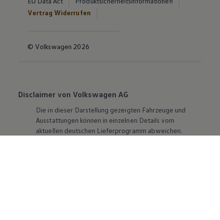
EU Data Act
Produktsicherheitsinformationen
Vertrag Widerrufen
© Volkswagen 2026
Disclaimer von Volkswagen AG
Die in dieser Darstellung gezeigten Fahrzeuge und
Ausstattungen können in einzelnen Details vom
aktuellen deutschen Lieferprogramm abweichen.
Abgebildet sind teilweise Sonderausstattungen der
Fahrzeuge gegen Mehrpreis.
Bitte beachten Sie auch unseren Konfigurator für eine
Übersicht der aktuell verfügbaren Modelle und
Ausstattungen.
Die angegebenen Verbrauchs- und Emissionswerte
beziehen sich nicht auf ein einzelnes Fahrzeug und sind
nicht Bestandteil des Angebots, sondern dienen allein