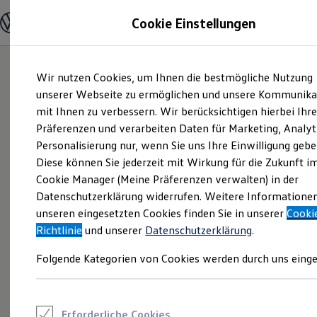
Modelle und Konfigurator
Cookie Einstellungen
Konfigurator
Modelle vergleichen
Konfiguration laden
Zum
Zum
Autosuche
Wir nutzen Cookies, um Ihnen die bestmögliche Nutzung
Hauptinhalt
Footer
Elektroautos
springen
springen
unserer Webseite zu ermöglichen und unsere Kommunika
ENERGY Sondermodelle
Nutzfahrzeuge
mit Ihnen zu verbessern. Wir berücksichtigen hierbei Ihr
SUV und CUV
Präferenzen und verarbeiten Daten für Marketing, Analyt
Familienautos
Personalisierung nur, wenn Sie uns Ihre Einwilligung gebe
Kombis
Kompaktwagen
Diese können Sie jederzeit mit Wirkung für die Zukunft i
Sportwagen
Cookie Manager (Meine Präferenzen verwalten) in der
Schnell verfügbare Fahrzeuge
Angebote und Produkte
Datenschutzerklärung widerrufen. Weitere Informatione
Aktuelle Angebote
unseren eingesetzten Cookies finden Sie in unserer
Cooki
E-Auto-Förderung
Richtlinie
und unserer
Datenschutzerklärung
.
Volkswagen Marktplatz
Die ENERGY Sondermodelle
Folgende Kategorien von Cookies werden durch uns einge
Junge Gebrauchtwagen und Gebrauchtwagen
Volkswagen Zertifizierte Gebrauchtwagen
Elektromobilität bei Gebrauchtwagen
Zubehör- und Serviceangebote
Saisonangebote
Erforderliche Cookies