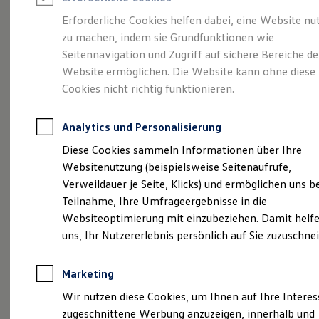
Reifenpakete
Leasing
Erforderliche Cookies helfen dabei, eine Website nu
Leasing-Angebote
zu machen, indem sie Grundfunktionen wie
Eine Spur Extra.
Der
Gebrauchtwagen Leasing
Seitennavigation und Zugriff auf sichere Bereiche de
Junge Gebrauchtwagen-Leasing
Elektroauto Leasing
Website ermöglichen. Die Website kann ohne diese
neue vollelektrische
Kleinwagen-Leasing
Cookies nicht richtig funktionieren.
Leasing ohne Anzahlung
ID. Polo
Finanzierung
Autokredit mit Schlussrate
Analytics und Personalisierung
Versicherungen und Garantien
Kfz-Versicherung
Diese Cookies sammeln Informationen über Ihre
Restschuldversicherungen
Websitenutzung (beispielsweise Seitenaufrufe,
Garantien
Verweildauer je Seite, Klicks) und ermöglichen uns b
Wartungsverträge
Geschäftskunden
Teilnahme, Ihre Umfrageergebnisse in die
Professional Class bei Volkswagen
Websiteoptimierung mit einzubeziehen. Damit helfe
Großkunden
uns, Ihr Nutzererlebnis persönlich auf Sie zuzuschne
Behörden
Direktkunden
Sonderfahrzeuge
(
Impressum & Rechtliches
)
Marketing
Anpfiff zum Gewinn
Elektromobilität
Wir nutzen diese Cookies, um Ihnen auf Ihre Intere
Elektroautos
zugeschnittene Werbung anzuzeigen, innerhalb und
ID. Tutorials