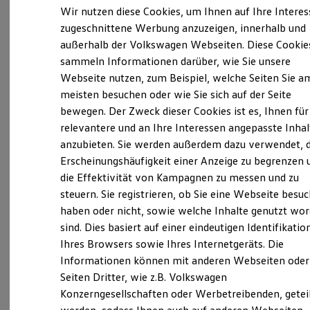
Elektrofahrzeugkonzepte
Wir nutzen diese Cookies, um Ihnen auf Ihre Intere
ID. EVERY1
zugeschnittene Werbung anzuzeigen, innerhalb und
Verantwortlich für die Inhalte auf dieser Seite ist die Autohaus
Reichweite
außerhalb der Volkswagen Webseiten. Diese Cookie
Erlenhoff GmbH vormals Georg Löw
Reichweite der ID. Modelle
(
Impressum & Rechtliches
)
Reichweite im Winter
sammeln Informationen darüber, wie Sie unsere
Rekuperation
Webseite nutzen, zum Beispiel, welche Seiten Sie a
Laden
Unsere 
meisten besuchen oder wie Sie sich auf der Seite
Laden unterwegs
Laden Zuhause
bewegen. Der Zweck dieser Cookies ist es, Ihnen für
Ladestationen finden
relevantere und an Ihre Interessen angepasste Inhal
Ladezeitensimulator
Siemensstraße 2 - 4, 61267 Neu-Anspach
anzubieten. Sie werden außerdem dazu verwendet, d
Batterie
Sicherheit
Erscheinungshäufigkeit einer Anzeige zu begrenzen 
Garantie und Lebensdauer
Montag
-
Freitag
07:30
-
18:00
Uhr
die Effektivität von Kampagnen zu messen und zu
Nachhaltigkeit
steuern. Sie registrieren, ob Sie eine Webseite besuc
Samstag
Technologie
Geschlossen
Kosten und Kauf
haben oder nicht, sowie welche Inhalte genutzt wo
Sonntag
Geschlossen
Verbrauchskosten
sind. Dies basiert auf einer eindeutigen Identifikatio
Kaufoptionen
Ihres Browsers sowie Ihres Internetgeräts. Die
E-Auto-Förderung
info@erlenhoff.de
Software und Konnektivität
Informationen können mit anderen Webseiten oder
Die ID. Software 6
Seiten Dritter, wie z.B. Volkswagen
+49 6081 91550
ID. Software Versionen und Updates
Konzerngesellschaften oder Werbetreibenden, getei
Digitale Extras
Schnittstellen zu Ihrem ID.