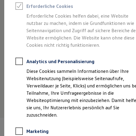
Reifenpakete
Erforderliche Cookies
Leasing
Angebot gültig bis 30.09.2026
Privatkunden
Leasing-Angebote
Erforderliche Cookies helfen dabei, eine Website
Gebrauchtwagen Leasing
Eine Spur Extra.
Der neue vollelektrische ID.
So
nutzbar zu machen, indem sie Grundfunktionen wie
Junge Gebrauchtwagen-Leasing
Polo.
Ab
Elektroauto Leasing
Seitennavigation und Zugriff auf sichere Bereiche de
Kleinwagen-Leasing
€ 
Ab 299,00 €
Website ermöglichen. Die Website kann ohne diese
mtl. leasen für Privatkunden | 1.490,00
Leasing ohne Anzahlung
Fa
€ Sonderzahlung | 48 Monate Laufzeit | Jährliche
Cookies nicht richtig funktionieren.
Finanzierung
Autokredit mit Schlussrate
Fahrleistung: 10.000 km
Versicherungen und Garantien
Analytics und Personalisierung
Kfz-Versicherung
Restschuldversicherungen
Details ansehen
Diese Cookies sammeln Informationen über Ihre
Garantien
Websitenutzung (beispielsweise Seitenaufrufe,
Wartungsverträge
Geschäftskunden
Verweildauer je Seite, Klicks) und ermöglichen uns b
Professional Class bei Volkswagen
Teilnahme, Ihre Umfrageergebnisse in die
Großkunden
Websiteoptimierung mit einzubeziehen. Damit helf
Behörden
Direktkunden
sie uns, Ihr Nutzererlebnis persönlich auf Sie
Sonderfahrzeuge
zuzuschneiden.
Anpfiff zum Gewinn
Elektromobilität
Elektroautos
Marketing
ID. Tutorials