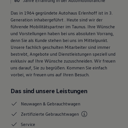
60
Jahre Erfahrung in der Automobilbranche
Magazin
Lifestyle
Das in 1964 gegründete Autohaus Erlenhoff ist in 3.
Transport
Generation inhabergeführt . Heute sind wir der
Familie
Elektromobilität
führende Mobilitätspartner im Taunus. Ihre Wünsche
Volkswagen R
und Vorstellungen haben bei uns absoluten Vorrang,
Pannen- und Unfallhilfe
denn Sie als Kunde stehen bei uns im Mittelpunkt.
Volkswagen Kundenbetreuung
Unsere fachlich geschulten Mitarbeiter sind immer
bestrebt, Angebote und Dienstleistungen speziell und
exklusiv auf Ihre Wünsche zuzuschneiden. Wir freuen
uns darauf, Sie zu begrüßen. Kommen Sie einfach
vorbei, wir freuen uns auf Ihren Besuch.
Das sind unsere Leistungen
Neuwagen &
Gebrauchtwagen
Zertifizierte
Gebrauchtwagen
Service