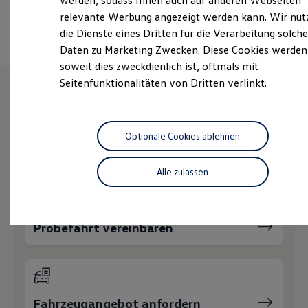
werden, sodass Ihnen auch auf anderen Webseiten
Hybridautos
Ansprechpartner
relevante Werbung angezeigt werden kann. Wir nut
Marke und Erlebnis
die Dienste eines Dritten für die Verarbeitung solche
Volkswagen R und R Experience
R-Modelle
Daten zu Marketing Zwecken. Diese Cookies werden
R Experience
soweit dies zweckdienlich ist, oftmals mit
Driving Experience
Seitenfunktionalitäten von Dritten verlinkt.
Volkswagen entdecken
Werkbesichtigung
Factory visit
Wie können wir
Lifestyle Shop
T-Roc Kollektion
Optionale Cookies ablehnen
Ihnen weiterhelfen?
Golf Kollektion
ID. Kollektion
Volkswagen Kollektion
Alle zulassen
R-Kollektion
GTI Kollektion
Fußball Drop
we drive football
Probefahrt vereinbaren
#wedriveproud
Besitzer und Service
myVolkswagen
Software Updates
Service und Ersatzteile
Inspektion und HU/AU
Fahrzeugangebot anfordern
Reparaturen und Checks