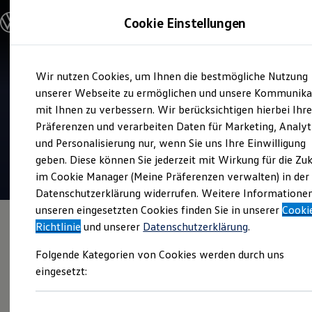
Modelle und Konfigurator
Cookie Einstellungen
Konfigurator
Modelle vergleichen
Konfiguration laden
Zum
Zum
Autosuche
Wir nutzen Cookies, um Ihnen die bestmögliche Nutzung
Hauptinhalt
Footer
Elektroautos
Verkauf und Service
springen
springen
unserer Webseite zu ermöglichen und unsere Kommunika
ENERGY Sondermodelle
Autohaus Erlenhoff
Nutzfahrzeuge
mit Ihnen zu verbessern. Wir berücksichtigen hierbei Ihr
SUV und CUV
Präferenzen und verarbeiten Daten für Marketing, Analyt
Familienautos
4.8
|
323 Bewertungen
und Personalisierung nur, wenn Sie uns Ihre Einwilligung
Kombis
Kompaktwagen
geben. Diese können Sie jederzeit mit Wirkung für die Zu
Sportwagen
im Cookie Manager (Meine Präferenzen verwalten) in der
Schnell verfügbare Fahrzeuge
Angebote und Produkte
Datenschutzerklärung widerrufen. Weitere Informatione
Aktuelle Angebote
unseren eingesetzten Cookies finden Sie in unserer
Cooki
E-Auto-Förderung
Richtlinie
und unserer
Datenschutzerklärung
.
Volkswagen Marktplatz
Die ENERGY Sondermodelle
Folgende Kategorien von Cookies werden durch uns
Junge Gebrauchtwagen und Gebrauchtwagen
Volkswagen Zertifizierte Gebrauchtwagen
eingesetzt:
Elektromobilität bei Gebrauchtwagen
Zubehör- und Serviceangebote
Saisonangebote