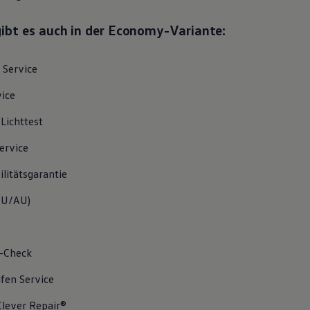
gibt es auch in der Economy-Variante:
Service
vice
/Lichttest
ervice
litätsgarantie
U/AU
)
-Check
ifen
Service
lever Repair®