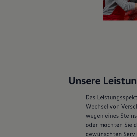
Motorenöl und Flüssigkeiten
Räder und Reifen
Pannen- und Unfallhilfe
Economy Service
Volkswagen Teile
Zubehör
Modellspezifisches Zubehör
Schutz und Pflege
Transport
Entertainment und Elektronik
Individualisieren
Wallbox und Ladekabel
Digitale Extras
Dienste für Ihr Modell finden
Unsere Leistu
Volkswagen Apps, Login und Shop
Handy und Fahrzeug verbinden
Updates für Software, Karten und Radio
Das Leistungsspekt
Über Ihr Auto
Vorgängermodelle
Wechsel von Verschl
Kundeninformationen
wegen eines Steins
Volkswagen Kundenbetreuung
Warn- und Kontrollleuchten
oder möchten Sie d
Assistenzsysteme
Digitale Betriebsanleitung
gewünschten
Servi
Live Beratung