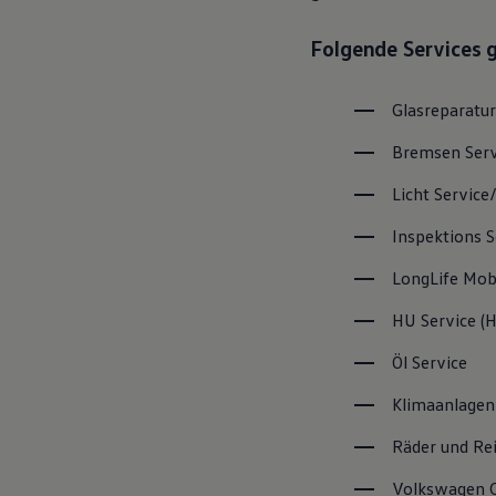
Magazin
Lifestyle
Folgende Services 
Transport
Familie
Elektromobilität
Glasreparatur
Volkswagen R
Pannen- und Unfallhilfe
Bremsen
Ser
Volkswagen Kundenbetreuung
Licht
Service
Inspektions
S
LongLife
Mobi
HU
Service
(
H
Öl
Service
Klimaanlagen
Räder und Re
Volkswagen
C