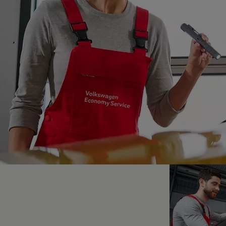
Hybridautos
Marke und Erlebnis
Volkswagen R und R Experience
R-Modelle
R Experience
Driving Experience
Volkswagen entdecken
Werkbesichtigung
Factory visit
Lifestyle Shop
T-Roc Kollektion
Golf Kollektion
ID. Kollektion
Volkswagen Kollektion
R-Kollektion
GTI Kollektion
Fußball Drop
we drive football
#wedriveproud
Besitzer und Service
myVolkswagen
Software Updates
Service und Ersatzteile
Inspektion und HU/AU
Reparaturen und Checks