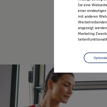
Elektrofahrzeugkonzepte
Sie eine Webseite
ID. EVERY1
einer eindeutigen
Reichweite
Reichweite der ID. Modelle
mit anderen Webse
Reichweite im Winter
Werbetreibenden,
Rekuperation
angezeigt werden 
Laden
Laden unterwegs
Marketing Zwecken
Laden Zuhause
Seitenfunktionali
Ladestationen finden
Ladezeitensimulator
Batterie
Sicherheit
Optional
Garantie und Lebensdauer
Nachhaltigkeit
Technologie
Kosten und Kauf
Verbrauchskosten
Kaufoptionen
E-Auto-Förderung
Software und Konnektivität
Die ID. Software 6
ID. Software Versionen und Updates
Digitale Extras
Schnittstellen zu Ihrem ID.