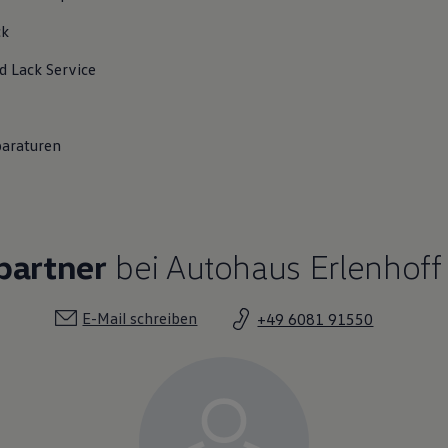
ck
d Lack
Service
paraturen
partner
bei Autohaus Erlenhof
E-Mail schreiben
+49 6081 91550