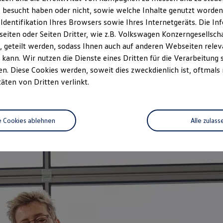
zeitwertgerechtem Service und ho
 besucht haben oder nicht, sowie welche Inhalte genutzt worden s
durch Fachwissen, Volkswagen Te
 Identifikation Ihres Browsers sowie Ihres Internetgeräts. Die 
Fahrzeug abgestimmt und decken n
iten oder Seiten Dritter, wie z.B. Volkswagen Konzerngesellsch
auf das Alter Ihres Fahrzeugs au
 geteilt werden, sodass Ihnen auch auf anderen Webseiten rel
vorgeschriebenen Leistungen wir
kann. Wir nutzen die Dienste eines Dritten für die Verarbeitung 
. Diese Cookies werden, soweit dies zweckdienlich ist, oftmals
Jetzt Servicetermin verein
täten von Dritten verlinkt.
e Cookies ablehnen
Alle zulass