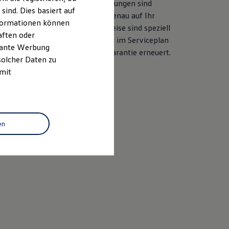
her Ersatzteilqualität. Die Leistungen sind
ind. Dies basiert auf
ile und langjährige Erfahrung genau auf Ihr
Informationen können
ahezu alle Services ab. Die Preise sind speziell
aften oder
sgelegt. Bei der Durchführung der im Serviceplan
evante Werbung
d auch die LongLife Mobilitätsgarantie erneuert.
solcher Daten zu
 mit
baren
en