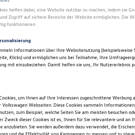
okies
kies helfen dabei, eine Website nutzbar zu machen, indem sie G
und Zugriff auf sichere Bereiche der Website ermöglichen. Die W
tig funktionieren.
rsonalisierung
mmeln Informationen über Ihre Websitenutzung (beispielsweise S
eite, Klicks) und ermöglichen uns bei Teilnahme, Ihre Umfrageerge
g mit einzubeziehen. Damit helfen sie uns, Ihr Nutzererlebnis pe
Cookies, um Ihnen auf Ihre Interessen zugeschnittene Werbung a
r Volkswagen Webseiten. Diese Cookies sammeln Informationen 
utzen, zum Beispiel, welche Seiten Sie am meisten besuchen oder
Service
und
Ältere Volkswagen haben einen a
r Zweck dieser Cookies ist es, Ihnen für Sie relevantere und an I
Economy Service ist speziell fü
e anzubieten. Sie werden außerdem dazu verwendet, die Erschein
älter als vier Jahre sind. Er bie
zen und die Effektivität von Kampagnen zu messen und zu steuern