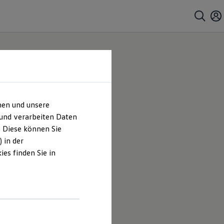
hen und unsere
 und verarbeiten Daten
. Diese können Sie
 in der
es finden Sie in