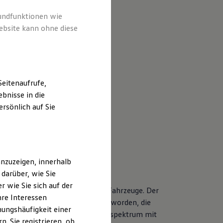
rundfunktionen wie
ebsite kann ohne diese
eitenaufrufe,
bnisse in die
rsönlich auf Sie
nzuzeigen, innerhalb
darüber, wie Sie
 wie Sie sich auf der
nderen Servicebedarf als neue Fahrzeuge. Der
hre Interessen
r Volkswagen Modelle entwickelt worden, die
ungshäufigkeit einer
tet Ihnen ein vielfältiges Leistungsspektrum mit
. Sie registrieren, ob