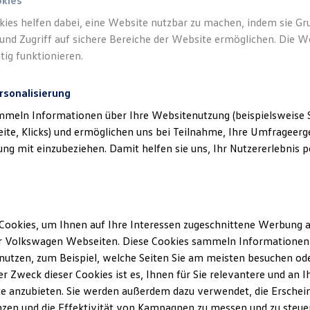
okies
kies helfen dabei, eine Website nutzbar zu machen, indem sie G
und Zugriff auf sichere Bereiche der Website ermöglichen. Die W
tig funktionieren.
rsonalisierung
mmeln Informationen über Ihre Websitenutzung (beispielsweise S
eite, Klicks) und ermöglichen uns bei Teilnahme, Ihre Umfrageerge
g mit einzubeziehen. Damit helfen sie uns, Ihr Nutzererlebnis pe
Cookies, um Ihnen auf Ihre Interessen zugeschnittene Werbung a
r Volkswagen Webseiten. Diese Cookies sammeln Informationen 
utzen, zum Beispiel, welche Seiten Sie am meisten besuchen oder
r Zweck dieser Cookies ist es, Ihnen für Sie relevantere und an I
e anzubieten. Sie werden außerdem dazu verwendet, die Erschein
zen und die Effektivität von Kampagnen zu messen und zu steuern