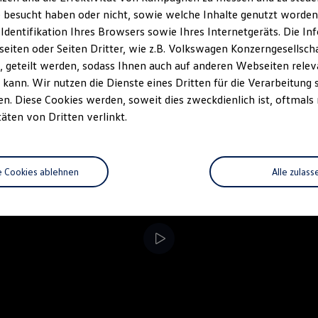
 besucht haben oder nicht, sowie welche Inhalte genutzt worden s
rzeugangebot
Servicetermin buchen
rdern
 Identifikation Ihres Browsers sowie Ihres Internetgeräts. Die 
iten oder Seiten Dritter, wie z.B. Volkswagen Konzerngesellsch
 geteilt werden, sodass Ihnen auch auf anderen Webseiten rel
kann. Wir nutzen die Dienste eines Dritten für die Verarbeitung 
. Diese Cookies werden, soweit dies zweckdienlich ist, oftmals
täten von Dritten verlinkt.
e Cookies ablehnen
Alle zulass