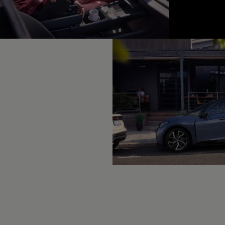
Hybridautos
Marke und Erlebnis
Volkswagen R und R Experience
1
R-Modelle
R Experience
Driving Experience
Volkswagen entdecken
Werkbesichtigung
Factory visit
Lifestyle Shop
T-Roc Kollektion
Golf Kollektion
ID. Kollektion
Volkswagen Kollektion
R-Kollektion
GTI Kollektion
Fußball Drop
we drive football
#wedriveproud
Besitzer und Service
myVolkswagen
Software Updates
Service und Ersatzteile
Inspektion und HU/AU
Reparaturen und Checks