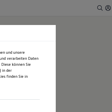
hen und unsere
 und verarbeiten Daten
. Diese können Sie
 in der
es finden Sie in