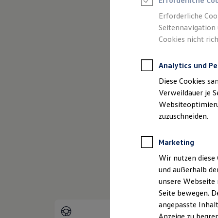
Erforderliche Co
Reifenpakete
Leasing
Erforderliche Coo
Leasing-Angebote
Seitennavigation 
Gebrauchtwagen Leasing
Cookies nicht rich
Junge Gebrauchtwagen-Leasing
Elektroauto Leasing
Kleinwagen-Leasing
Analytics und Pe
Leasing ohne Anzahlung
Finanzierung
Diese Cookies sa
Autokredit mit Schlussrate
Versicherungen und Garantien
Verweildauer je S
Kfz-Versicherung
Websiteoptimierun
(
Impressum & Rechtliches
)
Restschuldversicherungen
zuzuschneiden.
Garantien
Wartungsverträge
Geschäftskunden
Marketing
Professional Class bei Volkswagen
Großkunden
Wir nutzen diese 
Behörden
und außerhalb de
Direktkunden
Sonderfahrzeuge
unsere Webseite n
Anpfiff zum Gewinn
Seite bewegen. De
Elektromobilität
angepasste Inhalt
Elektroautos
ID. Tutorials
Anzeige zu begren