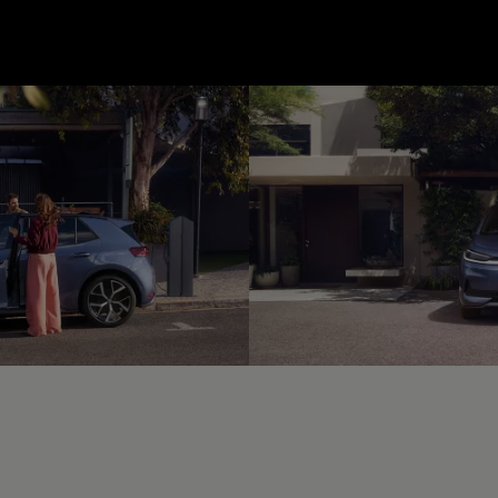
--:--
unde