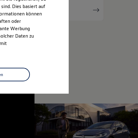
ind. Dies basiert auf
Serviceanfrage
stellen
Informationen können
aften oder
evante Werbung
solcher Daten zu
 mit
en