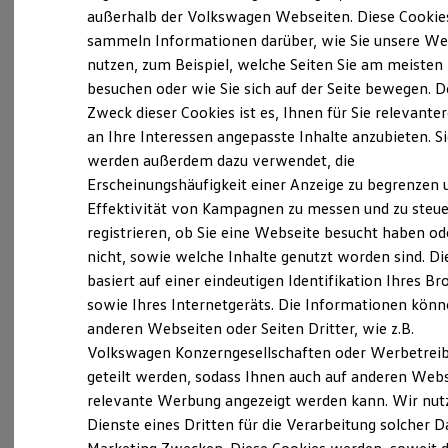
Elektrofahrzeugkonzepte
außerhalb der Volkswagen Webseiten. Diese Cookie
ID. EVERY1
(
Impressum & Rechtliches
)
sammeln Informationen darüber, wie Sie unsere We
Reichweite
nutzen, zum Beispiel, welche Seiten Sie am meisten
Reichweite der ID. Modelle
Reichweite im Winter
besuchen oder wie Sie sich auf der Seite bewegen. D
Rekuperation
Zweck dieser Cookies ist es, Ihnen für Sie relevante
Laden
an Ihre Interessen angepasste Inhalte anzubieten. S
Laden unterwegs
Laden Zuhause
werden außerdem dazu verwendet, die
Probefahrt vereinbaren
Ladestationen finden
Erscheinungshäufigkeit einer Anzeige zu begrenzen 
Ladezeitensimulator
Effektivität von Kampagnen zu messen und zu steue
Batterie
Sicherheit
registrieren, ob Sie eine Webseite besucht haben od
Garantie und Lebensdauer
nicht, sowie welche Inhalte genutzt worden sind. Di
Nachhaltigkeit
Fahrzeugangebot anfordern
basiert auf einer eindeutigen Identifikation Ihres B
Technologie
Kosten und Kauf
sowie Ihres Internetgeräts. Die Informationen kön
Verbrauchskosten
anderen Webseiten oder Seiten Dritter, wie z.B.
Kaufoptionen
Volkswagen Konzerngesellschaften oder Werbetrei
E-Auto-Förderung
Software und Konnektivität
geteilt werden, sodass Ihnen auch auf anderen Web
Servicetermin buchen
Die ID. Software 6
relevante Werbung angezeigt werden kann. Wir nut
ID. Software Versionen und Updates
Dienste eines Dritten für die Verarbeitung solcher D
Digitale Extras
Schnittstellen zu Ihrem ID.