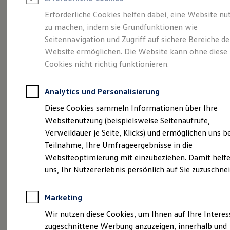
Reifenpakete
Leasing
Erforderliche Cookies helfen dabei, eine Website nu
Leasing-Angebote
zu machen, indem sie Grundfunktionen wie
So geht neu.
Gebrauchtwagen Leasing
Seitennavigation und Zugriff auf sichere Bereiche de
Junge Gebrauchtwagen-Leasing
Elektroauto Leasing
Website ermöglichen. Die Website kann ohne diese
Entdecken Sie jetzt
Kleinwagen-Leasing
Cookies nicht richtig funktionieren.
Leasing ohne Anzahlung
den neuen ID.3 Neo!
Finanzierung
Autokredit mit Schlussrate
Analytics und Personalisierung
Versicherungen und Garantien
Kfz-Versicherung
Diese Cookies sammeln Informationen über Ihre
Restschuldversicherungen
Websitenutzung (beispielsweise Seitenaufrufe,
Garantien
Verweildauer je Seite, Klicks) und ermöglichen uns b
Wartungsverträge
Geschäftskunden
Teilnahme, Ihre Umfrageergebnisse in die
Professional Class bei Volkswagen
Websiteoptimierung mit einzubeziehen. Damit helfe
Großkunden
uns, Ihr Nutzererlebnis persönlich auf Sie zuzuschne
Behörden
Direktkunden
Sonderfahrzeuge
Marketing
Anpfiff zum Gewinn
Elektromobilität
Wir nutzen diese Cookies, um Ihnen auf Ihre Intere
Elektroautos
zugeschnittene Werbung anzuzeigen, innerhalb und
ID. Tutorials