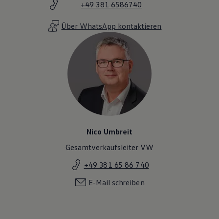
+49 381 6586740
Magazin
Lifestyle
Transport
Über WhatsApp kontaktieren
Familie
Elektromobilität
Volkswagen R
Pannen- und Unfallhilfe
Volkswagen Kundenbetreuung
Nico Umbreit
Gesamtverkaufsleiter VW
+49 381 65 86 740
E-Mail schreiben