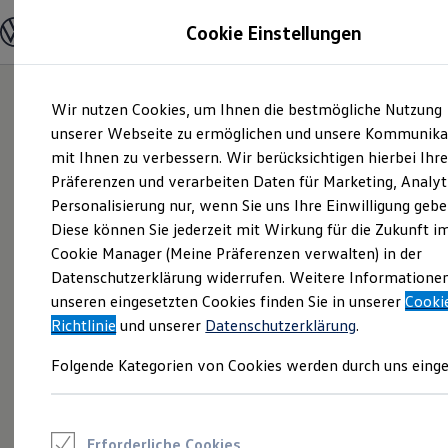
Modelle und Konfigurator
Cookie Einstellungen
Konfigurator
Modelle vergleichen
Konfiguration laden
Zum
Zum
Autosuche
Wir nutzen Cookies, um Ihnen die bestmögliche Nutzung
Hauptinhalt
Footer
Elektroautos
springen
springen
unserer Webseite zu ermöglichen und unsere Kommunika
ENERGY Sondermodelle
Nutzfahrzeuge
mit Ihnen zu verbessern. Wir berücksichtigen hierbei Ihr
SUV und CUV
Präferenzen und verarbeiten Daten für Marketing, Analyt
Familienautos
Personalisierung nur, wenn Sie uns Ihre Einwilligung gebe
Kombis
Kompaktwagen
Diese können Sie jederzeit mit Wirkung für die Zukunft i
Sportwagen
Cookie Manager (Meine Präferenzen verwalten) in der
Schnell verfügbare Fahrzeuge
Angebote und Produkte
Datenschutzerklärung widerrufen. Weitere Informatione
Aktuelle Angebote
unseren eingesetzten Cookies finden Sie in unserer
Cooki
E-Auto-Förderung
Richtlinie
und unserer
Datenschutzerklärung
.
Volkswagen Marktplatz
Die ENERGY Sondermodelle
Folgende Kategorien von Cookies werden durch uns einge
Junge Gebrauchtwagen und Gebrauchtwagen
Volkswagen Zertifizierte Gebrauchtwagen
Elektromobilität bei Gebrauchtwagen
Zubehör- und Serviceangebote
Saisonangebote
Erforderliche Cookies