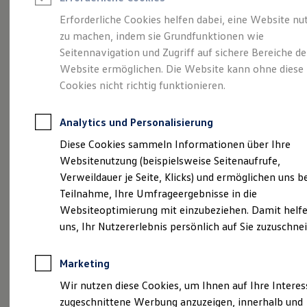
Reifenpakete
Leasing
Erforderliche Cookies helfen dabei, eine Website nu
Leasing-Angebote
zu machen, indem sie Grundfunktionen wie
Eine Spur Extra.
Der
Gebrauchtwagen Leasing
Seitennavigation und Zugriff auf sichere Bereiche de
Junge Gebrauchtwagen-Leasing
Elektroauto Leasing
Website ermöglichen. Die Website kann ohne diese
neue vollelektrische
Kleinwagen-Leasing
Cookies nicht richtig funktionieren.
Leasing ohne Anzahlung
ID. Polo
Finanzierung
Autokredit mit Schlussrate
Analytics und Personalisierung
Versicherungen und Garantien
Kfz-Versicherung
Diese Cookies sammeln Informationen über Ihre
Restschuldversicherungen
Websitenutzung (beispielsweise Seitenaufrufe,
Garantien
Verweildauer je Seite, Klicks) und ermöglichen uns b
Wartungsverträge
Geschäftskunden
Teilnahme, Ihre Umfrageergebnisse in die
Professional Class bei Volkswagen
Websiteoptimierung mit einzubeziehen. Damit helfe
Großkunden
uns, Ihr Nutzererlebnis persönlich auf Sie zuzuschne
Behörden
Direktkunden
Sonderfahrzeuge
Marketing
Anpfiff zum Gewinn
(
Impressum & Rechtliches
)
Elektromobilität
Wir nutzen diese Cookies, um Ihnen auf Ihre Intere
Elektroautos
zugeschnittene Werbung anzuzeigen, innerhalb und
ID. Tutorials