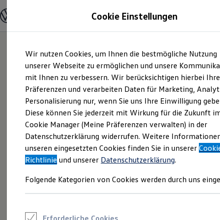
Modelle und Konfigurator
Cookie Einstellungen
Konfigurator
Modelle vergleichen
Konfiguration laden
Zum
Zum
Autosuche
Wir nutzen Cookies, um Ihnen die bestmögliche Nutzung
Hauptinhalt
Footer
Elektroautos
springen
springen
unserer Webseite zu ermöglichen und unsere Kommunika
ENERGY Sondermodelle
Nutzfahrzeuge
mit Ihnen zu verbessern. Wir berücksichtigen hierbei Ihr
SUV und CUV
Präferenzen und verarbeiten Daten für Marketing, Analyt
Familienautos
Personalisierung nur, wenn Sie uns Ihre Einwilligung gebe
Kombis
Kompaktwagen
Diese können Sie jederzeit mit Wirkung für die Zukunft i
Sportwagen
Cookie Manager (Meine Präferenzen verwalten) in der
Schnell verfügbare Fahrzeuge
Angebote und Produkte
Datenschutzerklärung widerrufen. Weitere Informatione
Aktuelle Angebote
unseren eingesetzten Cookies finden Sie in unserer
Cooki
E-Auto-Förderung
Richtlinie
und unserer
Datenschutzerklärung
.
Volkswagen Marktplatz
Die ENERGY Sondermodelle
Folgende Kategorien von Cookies werden durch uns einge
Junge Gebrauchtwagen und Gebrauchtwagen
Volkswagen Zertifizierte Gebrauchtwagen
Elektromobilität bei Gebrauchtwagen
Zubehör- und Serviceangebote
Saisonangebote
Erforderliche Cookies