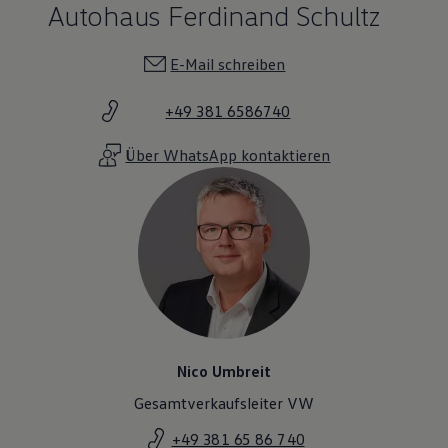
Autohaus Ferdinand Schultz
Magazin
Lifestyle
Transport
E-Mail schreiben
Familie
Elektromobilität
Volkswagen R
+49 381 6586740
Pannen- und Unfallhilfe
Volkswagen Kundenbetreuung
Über WhatsApp kontaktieren
Nico Umbreit
Gesamtverkaufsleiter VW
+49 381 65 86 740