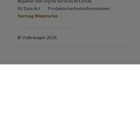
Angaben zum Digital Services Act (DSA)
EU Data Act
Produktsicherheitsinformationen
Vertrag Widerrufen
© Volkswagen 2026
Disclaimer von Volkswagen AG
Die in dieser Darstellung gezeigten Fahrzeuge und
Ausstattungen können in einzelnen Details vom
aktuellen deutschen Lieferprogramm abweichen.
Abgebildet sind teilweise Sonderausstattungen der
Fahrzeuge gegen Mehrpreis.
Bitte beachten Sie auch unseren Konfigurator für eine
Übersicht der aktuell verfügbaren Modelle und
Ausstattungen.
Die angegebenen Verbrauchs- und Emissionswerte