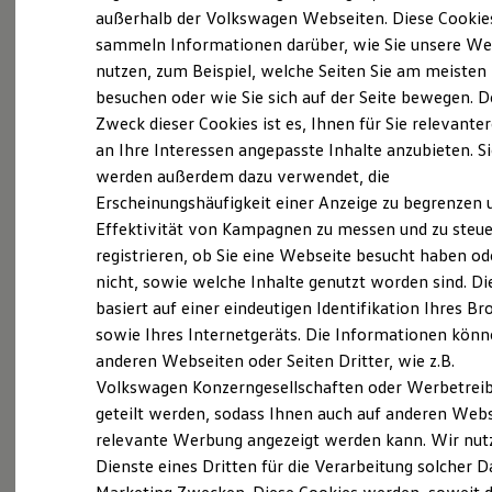
Elektrofahrzeugkonzepte
außerhalb der Volkswagen Webseiten. Diese Cookie
ID. EVERY1
sammeln Informationen darüber, wie Sie unsere We
Reichweite
nutzen, zum Beispiel, welche Seiten Sie am meisten
Reichweite der ID. Modelle
Reichweite im Winter
besuchen oder wie Sie sich auf der Seite bewegen. D
Rekuperation
Zweck dieser Cookies ist es, Ihnen für Sie relevante
Laden
an Ihre Interessen angepasste Inhalte anzubieten. S
Laden unterwegs
Laden Zuhause
werden außerdem dazu verwendet, die
Ladestationen finden
Erscheinungshäufigkeit einer Anzeige zu begrenzen 
Ladezeitensimulator
Effektivität von Kampagnen zu messen und zu steue
Batterie
Sicherheit
registrieren, ob Sie eine Webseite besucht haben od
Garantie und Lebensdauer
nicht, sowie welche Inhalte genutzt worden sind. Di
Nachhaltigkeit
basiert auf einer eindeutigen Identifikation Ihres B
Technologie
Kosten und Kauf
sowie Ihres Internetgeräts. Die Informationen kön
Verbrauchskosten
anderen Webseiten oder Seiten Dritter, wie z.B.
Kaufoptionen
Volkswagen Konzerngesellschaften oder Werbetrei
E-Auto-Förderung
Software und Konnektivität
geteilt werden, sodass Ihnen auch auf anderen Web
Die ID. Software 6
relevante Werbung angezeigt werden kann. Wir nut
ID. Software Versionen und Updates
Dienste eines Dritten für die Verarbeitung solcher D
Digitale Extras
Schnittstellen zu Ihrem ID.