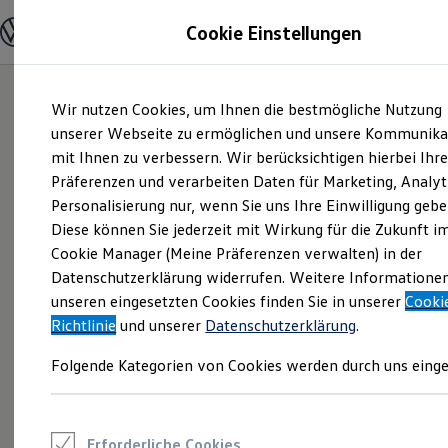
Modelle und Konfigurator
Cookie Einstellungen
Konfigurator
Modelle vergleichen
Konfiguration laden
Zum
Zum
Autosuche
Wir nutzen Cookies, um Ihnen die bestmögliche Nutzung
Hauptinhalt
Footer
Elektroautos
springen
springen
unserer Webseite zu ermöglichen und unsere Kommunika
ENERGY Sondermodelle
Nutzfahrzeuge
mit Ihnen zu verbessern. Wir berücksichtigen hierbei Ihr
SUV und CUV
Präferenzen und verarbeiten Daten für Marketing, Analyt
Familienautos
Personalisierung nur, wenn Sie uns Ihre Einwilligung gebe
Kombis
Kompaktwagen
Diese können Sie jederzeit mit Wirkung für die Zukunft i
Sportwagen
Cookie Manager (Meine Präferenzen verwalten) in der
Schnell verfügbare Fahrzeuge
Angebote und Produkte
Datenschutzerklärung widerrufen. Weitere Informatione
Aktuelle Angebote
unseren eingesetzten Cookies finden Sie in unserer
Cooki
E-Auto-Förderung
Richtlinie
und unserer
Datenschutzerklärung
.
Volkswagen Marktplatz
Die ENERGY Sondermodelle
Folgende Kategorien von Cookies werden durch uns einge
Junge Gebrauchtwagen und Gebrauchtwagen
Volkswagen Zertifizierte Gebrauchtwagen
Elektromobilität bei Gebrauchtwagen
Zubehör- und Serviceangebote
Saisonangebote
Erforderliche Cookies