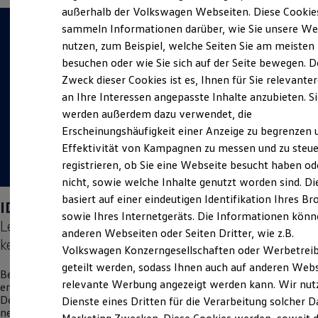
Elektrofahrzeugkonzepte
außerhalb der Volkswagen Webseiten. Diese Cookie
ID. EVERY1
sammeln Informationen darüber, wie Sie unsere We
Reichweite
nutzen, zum Beispiel, welche Seiten Sie am meisten
Reichweite der ID. Modelle
Reichweite im Winter
besuchen oder wie Sie sich auf der Seite bewegen. D
Rekuperation
Zweck dieser Cookies ist es, Ihnen für Sie relevante
Laden
an Ihre Interessen angepasste Inhalte anzubieten. S
Laden unterwegs
Laden Zuhause
werden außerdem dazu verwendet, die
Ladestationen finden
Erscheinungshäufigkeit einer Anzeige zu begrenzen 
Ladezeitensimulator
Effektivität von Kampagnen zu messen und zu steue
Batterie
Sicherheit
registrieren, ob Sie eine Webseite besucht haben od
Garantie und Lebensdauer
nicht, sowie welche Inhalte genutzt worden sind. Di
Nachhaltigkeit
basiert auf einer eindeutigen Identifikation Ihres B
Technologie
ID. Polo
Days am 04.09.2026:
Kosten und Kauf
sowie Ihres Internetgeräts. Die Informationen kön
Lernen Sie den neuen vollelektrischen
ID. Polo
Verbrauchskosten
anderen Webseiten oder Seiten Dritter, wie z.B.
Kaufoptionen
kennen.
Volkswagen Konzerngesellschaften oder Werbetrei
E-Auto-Förderung
Software und Konnektivität
geteilt werden, sodass Ihnen auch auf anderen Web
Besuchen Sie uns am 04. September vor Ort in Radeberg und
Die ID. Software 6
relevante Werbung angezeigt werden kann. Wir nut
erleben Sie einen Tag voller Freude, Spaß und Überraschungen.
ID. Software Versionen und Updates
Denn wir möchten Ihnen auf diesem exklusiven Event den
Dienste eines Dritten für die Verarbeitung solcher D
Digitale Extras
neuen vollelektrischen
ID. Polo
zum ersten Mal persönlich
Schnittstellen zu Ihrem ID.