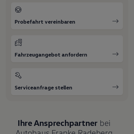
Magazin
Lifestyle
Transport
Familie
Probefahrt vereinbaren
Elektromobilität
Volkswagen R
Pannen- und Unfallhilfe
Volkswagen Kundenbetreuung
Fahrzeugangebot anfordern
Serviceanfrage stellen
Ihre Ansprechpartner
bei
Autohaus Franke Radeberg