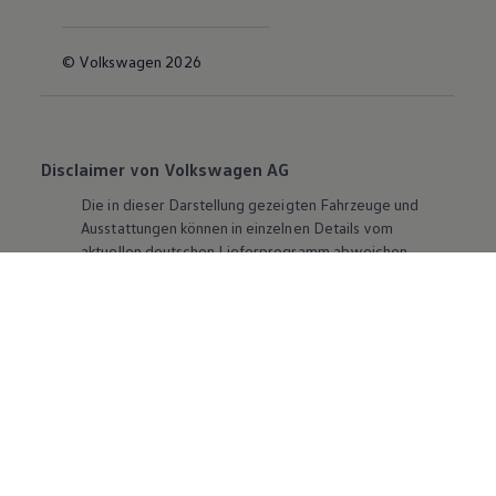
© Volkswagen 2026
Disclaimer von Volkswagen AG
Die in dieser Darstellung gezeigten Fahrzeuge und
Ausstattungen können in einzelnen Details vom
aktuellen deutschen Lieferprogramm abweichen.
Abgebildet sind teilweise Sonderausstattungen der
Fahrzeuge gegen Mehrpreis.
Bitte beachten Sie auch unseren Konfigurator für eine
Übersicht der aktuell verfügbaren Modelle und
Ausstattungen.
Die angegebenen Verbrauchs- und Emissionswerte
beziehen sich nicht auf ein einzelnes Fahrzeug und sind
nicht Bestandteil des Angebots, sondern dienen allein
Vergleichszwecken zwischen den verschiedenen