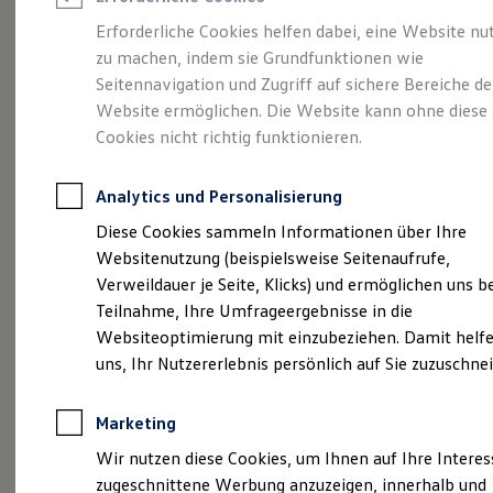
Reifenpakete
Leasing
Erforderliche Cookies helfen dabei, eine Website nu
Leasing-Angebote
zu machen, indem sie Grundfunktionen wie
Eine Spur Extra.
Der
Gebrauchtwagen Leasing
Seitennavigation und Zugriff auf sichere Bereiche de
Junge Gebrauchtwagen-Leasing
Elektroauto Leasing
Website ermöglichen. Die Website kann ohne diese
neue vollelektrische
Kleinwagen-Leasing
Cookies nicht richtig funktionieren.
Leasing ohne Anzahlung
ID. Polo
Finanzierung
Autokredit mit Schlussrate
Analytics und Personalisierung
Versicherungen und Garantien
Kfz-Versicherung
Diese Cookies sammeln Informationen über Ihre
Restschuldversicherungen
Websitenutzung (beispielsweise Seitenaufrufe,
Garantien
Verweildauer je Seite, Klicks) und ermöglichen uns b
Wartungsverträge
Geschäftskunden
Teilnahme, Ihre Umfrageergebnisse in die
Professional Class bei Volkswagen
Websiteoptimierung mit einzubeziehen. Damit helfe
Großkunden
uns, Ihr Nutzererlebnis persönlich auf Sie zuzuschne
Behörden
Direktkunden
Sonderfahrzeuge
Marketing
Anpfiff zum Gewinn
(
Impressum & Rechtliches
)
Elektromobilität
Wir nutzen diese Cookies, um Ihnen auf Ihre Intere
Elektroautos
zugeschnittene Werbung anzuzeigen, innerhalb und
ID. Tutorials