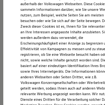
Elektrofahrzeugkonzepte
außerhalb der Volkswagen Webseiten. Diese Cookie
ID. EVERY1
(
Impressum & Rechtliches
)
sammeln Informationen darüber, wie Sie unsere We
Reichweite
nutzen, zum Beispiel, welche Seiten Sie am meisten
Reichweite der ID. Modelle
Reichweite im Winter
besuchen oder wie Sie sich auf der Seite bewegen. D
Rekuperation
Zweck dieser Cookies ist es, Ihnen für Sie relevante
Laden
an Ihre Interessen angepasste Inhalte anzubieten. S
Laden unterwegs
Laden Zuhause
werden außerdem dazu verwendet, die
Probefahrt vereinbaren
Ladestationen finden
Erscheinungshäufigkeit einer Anzeige zu begrenzen 
Ladezeitensimulator
Effektivität von Kampagnen zu messen und zu steue
Batterie
Sicherheit
registrieren, ob Sie eine Webseite besucht haben od
Garantie und Lebensdauer
nicht, sowie welche Inhalte genutzt worden sind. Di
Nachhaltigkeit
Fahrzeugangebot anfordern
basiert auf einer eindeutigen Identifikation Ihres B
Technologie
Kosten und Kauf
sowie Ihres Internetgeräts. Die Informationen kön
Verbrauchskosten
anderen Webseiten oder Seiten Dritter, wie z.B.
Kaufoptionen
Volkswagen Konzerngesellschaften oder Werbetrei
E-Auto-Förderung
Software und Konnektivität
geteilt werden, sodass Ihnen auch auf anderen Web
Servicetermin buchen
Die ID. Software 6
relevante Werbung angezeigt werden kann. Wir nut
ID. Software Versionen und Updates
Dienste eines Dritten für die Verarbeitung solcher D
Digitale Extras
Schnittstellen zu Ihrem ID.