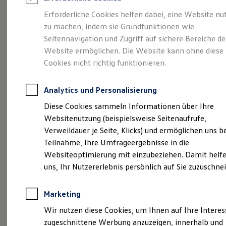
Reifenpakete
Leasing
Erforderliche Cookies helfen dabei, eine Website nu
Leasing-Angebote
zu machen, indem sie Grundfunktionen wie
So geht neu.
Gebrauchtwagen Leasing
Seitennavigation und Zugriff auf sichere Bereiche de
Junge Gebrauchtwagen-Leasing
Elektroauto Leasing
Website ermöglichen. Die Website kann ohne diese
Entdecken Sie jetzt
Kleinwagen-Leasing
Cookies nicht richtig funktionieren.
Leasing ohne Anzahlung
den neuen ID.3 Neo!
Finanzierung
Autokredit mit Schlussrate
Analytics und Personalisierung
Versicherungen und Garantien
Kfz-Versicherung
Diese Cookies sammeln Informationen über Ihre
Restschuldversicherungen
Websitenutzung (beispielsweise Seitenaufrufe,
Garantien
Verweildauer je Seite, Klicks) und ermöglichen uns b
Wartungsverträge
Geschäftskunden
Teilnahme, Ihre Umfrageergebnisse in die
Professional Class bei Volkswagen
Websiteoptimierung mit einzubeziehen. Damit helfe
Großkunden
uns, Ihr Nutzererlebnis persönlich auf Sie zuzuschne
Behörden
Direktkunden
Sonderfahrzeuge
Marketing
Anpfiff zum Gewinn
Elektromobilität
Wir nutzen diese Cookies, um Ihnen auf Ihre Intere
Elektroautos
zugeschnittene Werbung anzuzeigen, innerhalb und
ID. Tutorials