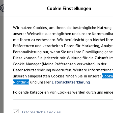
Modelle und Konfigurator
Cookie Einstellungen
Konfigurator
Modelle vergleichen
Konfiguration laden
Zum
Zum
Autosuche
Wir nutzen Cookies, um Ihnen die bestmögliche Nutzung
Hauptinhalt
Footer
Elektroautos
springen
springen
unserer Webseite zu ermöglichen und unsere Kommunika
ENERGY Sondermodelle
Nutzfahrzeuge
mit Ihnen zu verbessern. Wir berücksichtigen hierbei Ihr
SUV und CUV
Präferenzen und verarbeiten Daten für Marketing, Analyt
Familienautos
Personalisierung nur, wenn Sie uns Ihre Einwilligung gebe
Kombis
Kompaktwagen
Diese können Sie jederzeit mit Wirkung für die Zukunft i
Sportwagen
Cookie Manager (Meine Präferenzen verwalten) in der
Schnell verfügbare Fahrzeuge
Angebote und Produkte
Datenschutzerklärung widerrufen. Weitere Informatione
Aktuelle Angebote
unseren eingesetzten Cookies finden Sie in unserer
Cooki
E-Auto-Förderung
Richtlinie
und unserer
Datenschutzerklärung
.
Volkswagen Marktplatz
Die ENERGY Sondermodelle
Folgende Kategorien von Cookies werden durch uns einge
Junge Gebrauchtwagen und Gebrauchtwagen
Volkswagen Zertifizierte Gebrauchtwagen
Elektromobilität bei Gebrauchtwagen
Zubehör- und Serviceangebote
Saisonangebote
Erforderliche Cookies