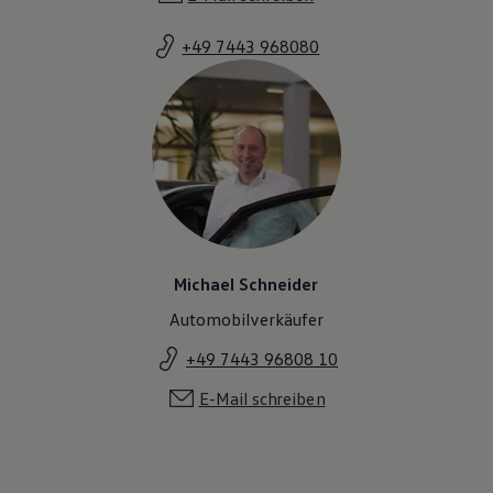
Magazin
Lifestyle
+49 7443 968080
Transport
Familie
Elektromobilität
Volkswagen R
Pannen- und Unfallhilfe
Volkswagen Kundenbetreuung
Michael Schneider
Automobilverkäufer
+49 7443 96808 10
E-Mail schreiben