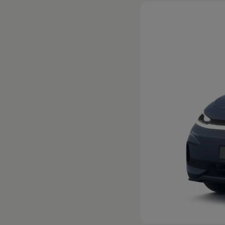
Hybridautos
Marke und Erlebnis
Volkswagen R und R Experience
R-Modelle
R Experience
Driving Experience
Volkswagen entdecken
Werkbesichtigung
Factory visit
Lifestyle Shop
T-Roc Kollektion
Golf Kollektion
ID. Kollektion
Volkswagen Kollektion
R-Kollektion
GTI Kollektion
Fußball Drop
we drive football
#wedriveproud
Besitzer und Service
myVolkswagen
Software Updates
Service und Ersatzteile
Inspektion und HU/AU
Reparaturen und Checks