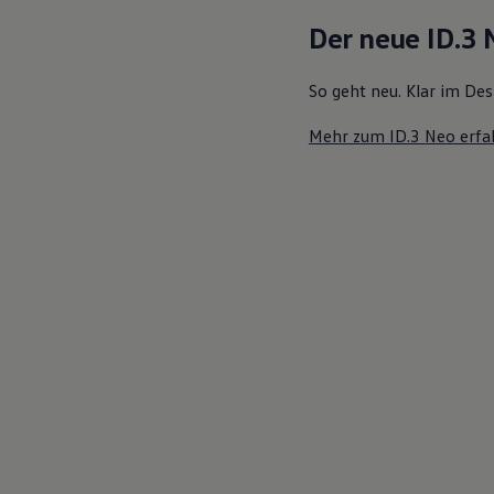
Motorenöl und Flüssigkeiten
Der neue ID.3
Räder und Reifen
Pannen- und Unfallhilfe
Economy Service
So geht neu. Klar im Des
Volkswagen Teile
Zubehör
Mehr zum ID.3 Neo erfa
Modellspezifisches Zubehör
Schutz und Pflege
Transport
Entertainment und Elektronik
Individualisieren
Wallbox und Ladekabel
Digitale Extras
Dienste für Ihr Modell finden
Volkswagen Apps, Login und Shop
Handy und Fahrzeug verbinden
Updates für Software, Karten und Radio
Über Ihr Auto
Vorgängermodelle
Kundeninformationen
Volkswagen Kundenbetreuung
Warn- und Kontrollleuchten
Assistenzsysteme
Digitale Betriebsanleitung
Live Beratung