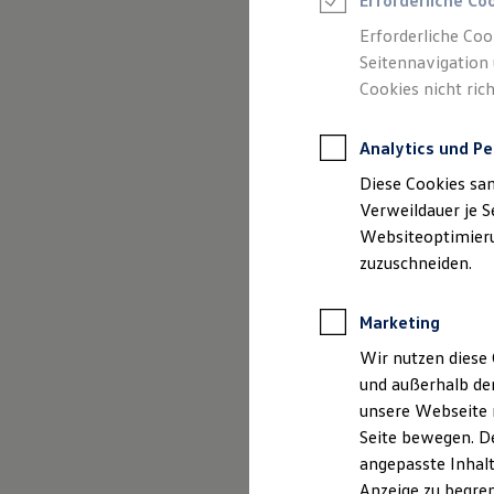
Erforderliche Co
Reifenpakete
Leasing
Erforderliche Coo
Leasing-Angebote
Seitennavigation 
Gebrauchtwagen Leasing
Cookies nicht rich
Junge Gebrauchtwagen-Leasing
Elektroauto Leasing
Kleinwagen-Leasing
Analytics und Pe
Leasing ohne Anzahlung
Finanzierung
Diese Cookies sa
Autokredit mit Schlussrate
Versicherungen und Garantien
Verweildauer je S
Kfz-Versicherung
Websiteoptimierun
Restschuldversicherungen
zuzuschneiden.
Garantien
Wartungsverträge
Geschäftskunden
Marketing
Professional Class bei Volkswagen
Großkunden
Wir nutzen diese 
Behörden
und außerhalb de
Direktkunden
Der Polo
Sonderfahrzeuge
unsere Webseite n
Anpfiff zum Gewinn
Seite bewegen. De
Elektromobilität
Kompakt, wendig und vol
angepasste Inhalt
Elektroautos
ID. Tutorials
Anzeige zu begren