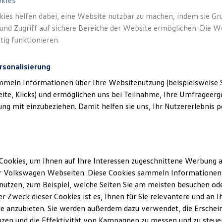
okies
kies helfen dabei, eine Website nutzbar zu machen, indem sie G
und Zugriff auf sichere Bereiche der Website ermöglichen. Die W
tig funktionieren.
rsonalisierung
mmeln Informationen über Ihre Websitenutzung (beispielsweise S
eite, Klicks) und ermöglichen uns bei Teilnahme, Ihre Umfrageerge
g mit einzubeziehen. Damit helfen sie uns, Ihr Nutzererlebnis pe
Cookies, um Ihnen auf Ihre Interessen zugeschnittene Werbung a
r Volkswagen Webseiten. Diese Cookies sammeln Informationen 
utzen, zum Beispiel, welche Seiten Sie am meisten besuchen oder
r Zweck dieser Cookies ist es, Ihnen für Sie relevantere und an I
ler Möglichkeiten. Entdecken Sie den Polo.
e anzubieten. Sie werden außerdem dazu verwendet, die Erschein
zen und die Effektivität von Kampagnen zu messen und zu steuern