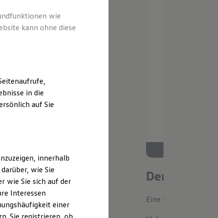
rundfunktionen wie
ebsite kann ohne diese
eitenaufrufe,
bnisse in die
rsönlich auf Sie
nzuzeigen, innerhalb
darüber, wie Sie
Der neue ID.
 wie Sie sich auf der
hre Interessen
Eine Spur Extra. Der n
ungshäufigkeit einer
. Sie registrieren, ob