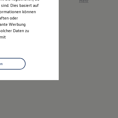
Mehr zum ID. Polo er
ind. Dies basiert auf
Informationen können
aften oder
evante Werbung
solcher Daten zu
 mit
en