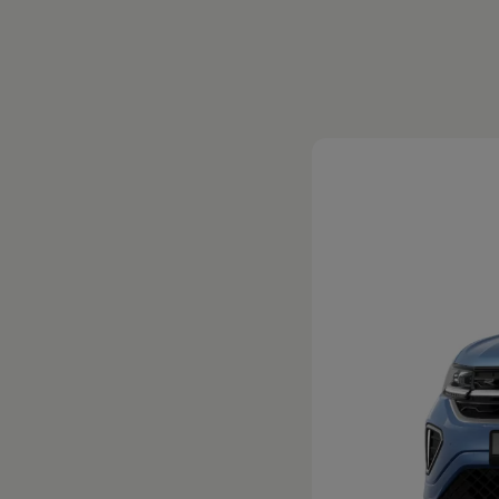
Magazin
Lifestyle
Transport
Familie
Elektromobilität
Volkswagen R
Pannen- und Unfallhilfe
Volkswagen Kundenbetreuung