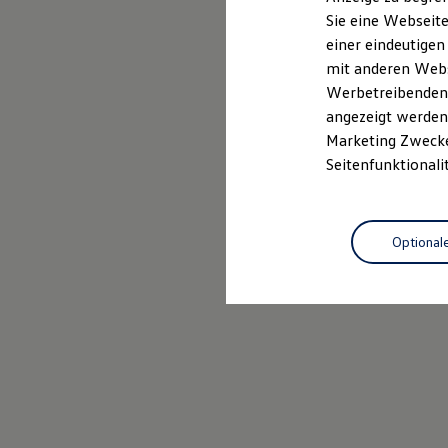
Mehr zum Polo erfahren
Elektrofahrzeugkonzepte
Sie eine Webseite
ID. EVERY1
einer eindeutigen
Reichweite
Reichweite der ID. Modelle
mit anderen Webse
Reichweite im Winter
Werbetreibenden,
Rekuperation
angezeigt werden 
Laden
Laden unterwegs
Marketing Zwecken
Laden Zuhause
Seitenfunktionali
Ladestationen finden
Ladezeitensimulator
Batterie
Sicherheit
Optional
Garantie und Lebensdauer
Nachhaltigkeit
Technologie
Kosten und Kauf
Verbrauchskosten
Kaufoptionen
E-Auto-Förderung
Software und Konnektivität
Die ID. Software 6
ID. Software Versionen und Updates
Digitale Extras
Schnittstellen zu Ihrem ID.