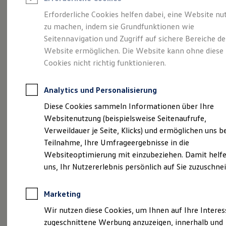
Reifenpakete
Leasing
Erforderliche Cookies helfen dabei, eine Website nu
Leasing-Angebote
zu machen, indem sie Grundfunktionen wie
Eine Klasse für sich.
Gebrauchtwagen Leasing
Seitennavigation und Zugriff auf sichere Bereiche de
Junge Gebrauchtwagen-Leasing
Elektroauto Leasing
Website ermöglichen. Die Website kann ohne diese
Der Golf.
Kleinwagen-Leasing
Cookies nicht richtig funktionieren.
Leasing ohne Anzahlung
Finanzierung
Autokredit mit Schlussrate
Analytics und Personalisierung
Versicherungen und Garantien
Kfz-Versicherung
Diese Cookies sammeln Informationen über Ihre
Restschuldversicherungen
Websitenutzung (beispielsweise Seitenaufrufe,
Garantien
Verweildauer je Seite, Klicks) und ermöglichen uns b
Wartungsverträge
Geschäftskunden
Teilnahme, Ihre Umfrageergebnisse in die
Professional Class bei Volkswagen
Websiteoptimierung mit einzubeziehen. Damit helfe
Großkunden
(
Impressum & Rechtliches
)
uns, Ihr Nutzererlebnis persönlich auf Sie zuzuschne
Behörden
Direktkunden
Sonderfahrzeuge
Marketing
Anpfiff zum Gewinn
Elektromobilität
Wir nutzen diese Cookies, um Ihnen auf Ihre Intere
Elektroautos
zugeschnittene Werbung anzuzeigen, innerhalb und
ID. Tutorials