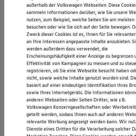
Probefahrt vereinbaren
Elektrofahrzeugkonzepte
außerhalb der Volkswagen Webseiten. Diese Cookie
ID. EVERY1
sammeln Informationen darüber, wie Sie unsere We
Reichweite
nutzen, zum Beispiel, welche Seiten Sie am meisten
Reichweite der ID. Modelle
Reichweite im Winter
besuchen oder wie Sie sich auf der Seite bewegen. D
Rekuperation
Zweck dieser Cookies ist es, Ihnen für Sie relevante
Fahrzeugangebot anfordern
Laden
an Ihre Interessen angepasste Inhalte anzubieten. S
Laden unterwegs
Laden Zuhause
werden außerdem dazu verwendet, die
Ladestationen finden
Erscheinungshäufigkeit einer Anzeige zu begrenzen 
Ladezeitensimulator
Effektivität von Kampagnen zu messen und zu steue
Batterie
Servicetermin buchen
Sicherheit
registrieren, ob Sie eine Webseite besucht haben od
Garantie und Lebensdauer
nicht, sowie welche Inhalte genutzt worden sind. Di
Nachhaltigkeit
basiert auf einer eindeutigen Identifikation Ihres B
Technologie
Kosten und Kauf
sowie Ihres Internetgeräts. Die Informationen kön
Verbrauchskosten
anderen Webseiten oder Seiten Dritter, wie z.B.
Serviceanfrage stellen
Kaufoptionen
Volkswagen Konzerngesellschaften oder Werbetrei
E-Auto-Förderung
Software und Konnektivität
geteilt werden, sodass Ihnen auch auf anderen Web
Die ID. Software 6
relevante Werbung angezeigt werden kann. Wir nut
ID. Software Versionen und Updates
Dienste eines Dritten für die Verarbeitung solcher D
Details des Golf
Digitale Extras
Schnittstellen zu Ihrem ID.