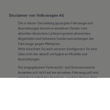
Disclaimer von Volkswagen AG
Die in dieser Darstellung gezeigten Fahrzeuge und
Ausstattungen können in einzelnen Details vom
aktuellen deutschen Lieferprogramm abweichen.
Abgebildet sind teilweise Sonderausstattungen der
Fahrzeuge gegen Mehrpreis.
Bitte beachten Sie auch unseren Konfigurator für eine
Übersicht der aktuell verfügbaren Modelle und
Ausstattungen.
Die angegebenen Verbrauchs- und Emissionswerte
beziehen sich nicht auf ein einzelnes Fahrzeug und sind
nicht Bestandteil des Angebots, sondern dienen allein
Vergleichszwecken zwischen den verschiedenen
Fahrzeugtypen. Zusatzausstattungen und
Zubehör
(Anbauteile, Reifenformat usw.) können relevante
Fahrzeugparameter, wie
z. B.
Gewicht, Rollwiderstand
und Aerodynamik verändern und neben Witterungs-
und Verkehrsbedingungen sowie dem individuellen