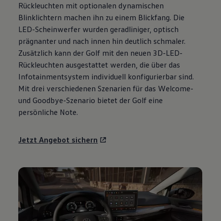
Rückleuchten mit optionalen dynamischen
Motorenöl und Flüssigkeiten
Räder und Reifen
Blinklichtern machen ihn zu einem Blickfang. Die
Pannen- und Unfallhilfe
LED-Scheinwerfer wurden geradliniger, optisch
Economy Service
prägnanter und nach innen hin deutlich schmaler.
Volkswagen Teile
Zubehör
Zusätzlich kann der
Golf
mit den neuen 3D-LED-
Modellspezifisches Zubehör
Rückleuchten ausgestattet werden, die über das
Schutz und Pflege
Infotainmentsystem individuell konfigurierbar sind.
Transport
Entertainment und Elektronik
Mit drei verschiedenen Szenarien für das Welcome-
Individualisieren
und Goodbye-Szenario bietet der
Golf
eine
Wallbox und Ladekabel
persönliche Note.
Digitale Extras
Dienste für Ihr Modell finden
Volkswagen Apps, Login und Shop
Jetzt Angebot sichern
Handy und Fahrzeug verbinden
Updates für Software, Karten und Radio
Über Ihr Auto
Vorgängermodelle
Kundeninformationen
Volkswagen Kundenbetreuung
Warn- und Kontrollleuchten
Assistenzsysteme
Digitale Betriebsanleitung
Live Beratung