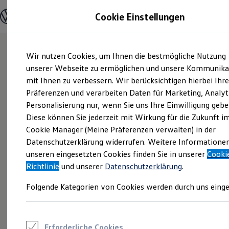
Modelle und Konfigurator
Cookie Einstellungen
Konfigurator
Modelle vergleichen
Konfiguration laden
Zum
Zum
Autosuche
Wir nutzen Cookies, um Ihnen die bestmögliche Nutzung
Hauptinhalt
Footer
Elektroautos
springen
springen
unserer Webseite zu ermöglichen und unsere Kommunika
ENERGY Sondermodelle
Nutzfahrzeuge
mit Ihnen zu verbessern. Wir berücksichtigen hierbei Ihr
SUV und CUV
Präferenzen und verarbeiten Daten für Marketing, Analyt
Familienautos
Personalisierung nur, wenn Sie uns Ihre Einwilligung gebe
Kombis
Kompaktwagen
Diese können Sie jederzeit mit Wirkung für die Zukunft i
Sportwagen
Cookie Manager (Meine Präferenzen verwalten) in der
Schnell verfügbare Fahrzeuge
Angebote und Produkte
Datenschutzerklärung widerrufen. Weitere Informatione
Aktuelle Angebote
unseren eingesetzten Cookies finden Sie in unserer
Cooki
E-Auto-Förderung
Richtlinie
und unserer
Datenschutzerklärung
.
Volkswagen Marktplatz
Die ENERGY Sondermodelle
Folgende Kategorien von Cookies werden durch uns einge
Junge Gebrauchtwagen und Gebrauchtwagen
Volkswagen Zertifizierte Gebrauchtwagen
Elektromobilität bei Gebrauchtwagen
Zubehör- und Serviceangebote
Saisonangebote
Erforderliche Cookies