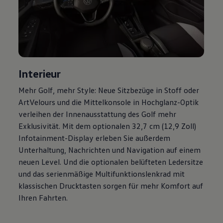
Magazin
Lifestyle
Transport
Familie
Elektromobilität
Volkswagen R
Pannen- und Unfallhilfe
Volkswagen Kundenbetreuung
Interieur
Mehr
Golf
, mehr Style: Neue Sitzbezüge in Stoff oder
ArtVelours und die Mittelkonsole in Hochglanz-Optik
verleihen der Innenausstattung des
Golf
mehr
Exklusivität. Mit dem optionalen 32,7 cm (12,9 Zoll)
Infotainment-Display erleben Sie außerdem
Unterhaltung, Nachrichten und Navigation auf einem
neuen Level. Und die optionalen belüfteten Ledersitze
und das serienmäßige Multifunktionslenkrad mit
klassischen Drucktasten sorgen für mehr Komfort auf
Ihren Fahrten.