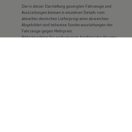
Die in dieser Darstellung gezeigten Fahrzeuge und
Ausstattungen können in einzelnen Details vom
aktuellen deutschen Lieferprogramm abweichen.
Abgebildet sind teilweise Sonderausstattungen der
Fahrzeuge gegen Mehrpreis.
Bitte beachten Sie auch unseren Konfigurator für eine
Übersicht der aktuell verfügbaren Modelle und
Ausstattungen.
Die angegebenen Verbrauchs- und Emissionswerte
beziehen sich nicht auf ein einzelnes Fahrzeug und sind
nicht Bestandteil des Angebots, sondern dienen allein
Vergleichszwecken zwischen den verschiedenen
Fahrzeugtypen. Zusatzausstattungen und
Zubehör
(Anbauteile, Reifenformat usw.) können relevante
Fahrzeugparameter, wie
z. B.
Gewicht, Rollwiderstand
und Aerodynamik verändern und neben Witterungs-
und Verkehrsbedingungen sowie dem individuellen
Fahrverhalten den Kraftstoffverbrauch, den
Stromverbrauch, die CO₂-Emissionen und die
Fahrleistungswerte eines Fahrzeugs beeinflussen.