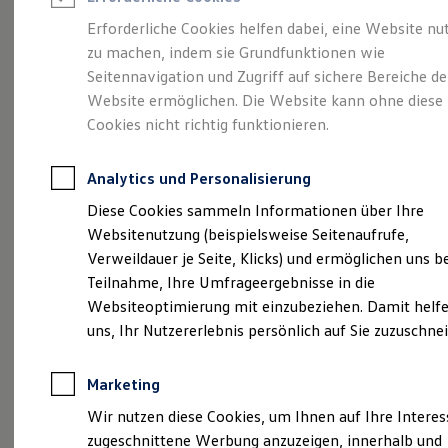
Reifenpakete
Leasing
Erforderliche Cookies helfen dabei, eine Website nu
Leasing-Angebote
zu machen, indem sie Grundfunktionen wie
Eine Spur Extra.
Der
Gebrauchtwagen Leasing
Seitennavigation und Zugriff auf sichere Bereiche de
Junge Gebrauchtwagen-Leasing
Elektroauto Leasing
Website ermöglichen. Die Website kann ohne diese
neue vollelektrische
Kleinwagen-Leasing
Cookies nicht richtig funktionieren.
Leasing ohne Anzahlung
ID. Polo
Finanzierung
Autokredit mit Schlussrate
Analytics und Personalisierung
Versicherungen und Garantien
Kfz-Versicherung
Diese Cookies sammeln Informationen über Ihre
Restschuldversicherungen
Websitenutzung (beispielsweise Seitenaufrufe,
Garantien
Verweildauer je Seite, Klicks) und ermöglichen uns b
Wartungsverträge
Geschäftskunden
Teilnahme, Ihre Umfrageergebnisse in die
Professional Class bei Volkswagen
Websiteoptimierung mit einzubeziehen. Damit helfe
Großkunden
uns, Ihr Nutzererlebnis persönlich auf Sie zuzuschne
Behörden
Direktkunden
Sonderfahrzeuge
Marketing
Anpfiff zum Gewinn
(
Impressum & Rechtliches
)
Elektromobilität
Wir nutzen diese Cookies, um Ihnen auf Ihre Intere
Elektroautos
zugeschnittene Werbung anzuzeigen, innerhalb und
ID. Tutorials