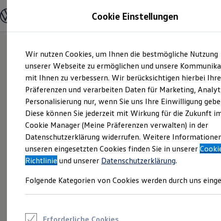
Modelle und Konfigurator
Cookie Einstellungen
Konfigurator
Modelle vergleichen
Konfiguration laden
Zum
Zum
Autosuche
Wir nutzen Cookies, um Ihnen die bestmögliche Nutzung
Hauptinhalt
Footer
Elektroautos
springen
springen
unserer Webseite zu ermöglichen und unsere Kommunika
ENERGY Sondermodelle
Nutzfahrzeuge
mit Ihnen zu verbessern. Wir berücksichtigen hierbei Ihr
SUV und CUV
Präferenzen und verarbeiten Daten für Marketing, Analyt
Familienautos
Personalisierung nur, wenn Sie uns Ihre Einwilligung gebe
Kombis
Kompaktwagen
Diese können Sie jederzeit mit Wirkung für die Zukunft i
Sportwagen
Cookie Manager (Meine Präferenzen verwalten) in der
Schnell verfügbare Fahrzeuge
Angebote und Produkte
Datenschutzerklärung widerrufen. Weitere Informatione
Aktuelle Angebote
unseren eingesetzten Cookies finden Sie in unserer
Cooki
E-Auto-Förderung
Richtlinie
und unserer
Datenschutzerklärung
.
Volkswagen Marktplatz
Die ENERGY Sondermodelle
Folgende Kategorien von Cookies werden durch uns einge
Junge Gebrauchtwagen und Gebrauchtwagen
Volkswagen Zertifizierte Gebrauchtwagen
Elektromobilität bei Gebrauchtwagen
Zubehör- und Serviceangebote
Saisonangebote
Erforderliche Cookies