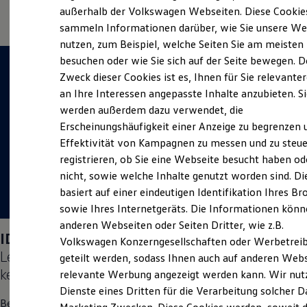
Elektrofahrzeugkonzepte
außerhalb der Volkswagen Webseiten. Diese Cookie
ID. EVERY1
sammeln Informationen darüber, wie Sie unsere We
Reichweite
nutzen, zum Beispiel, welche Seiten Sie am meisten
Reichweite der ID. Modelle
Reichweite im Winter
besuchen oder wie Sie sich auf der Seite bewegen. D
Rekuperation
Zweck dieser Cookies ist es, Ihnen für Sie relevante
Laden
an Ihre Interessen angepasste Inhalte anzubieten. S
Laden unterwegs
Laden Zuhause
werden außerdem dazu verwendet, die
Ladestationen finden
Erscheinungshäufigkeit einer Anzeige zu begrenzen 
Ladezeitensimulator
Effektivität von Kampagnen zu messen und zu steue
Batterie
Sicherheit
registrieren, ob Sie eine Webseite besucht haben od
Garantie und Lebensdauer
nicht, sowie welche Inhalte genutzt worden sind. Di
Nachhaltigkeit
basiert auf einer eindeutigen Identifikation Ihres B
Technologie
Kosten und Kauf
sowie Ihres Internetgeräts. Die Informationen kön
Verbrauchskosten
anderen Webseiten oder Seiten Dritter, wie z.B.
Kaufoptionen
ID. Polo
Days vom 04.09.–05.09.2026:
Volkswagen Konzerngesellschaften oder Werbetrei
E-Auto-Förderung
Lernen Sie den neuen vollelektrischen
ID. Polo
Software und Konnektivität
geteilt werden, sodass Ihnen auch auf anderen Web
Die ID. Software 6
kennen.
relevante Werbung angezeigt werden kann. Wir nut
ID. Software Versionen und Updates
Dienste eines Dritten für die Verarbeitung solcher D
Digitale Extras
Besuchen Sie uns vom 04. bis 05. September vor Ort in
Schnittstellen zu Ihrem ID.