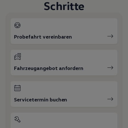
Schritte
Magazin
Lifestyle
Transport
Familie
Elektromobilität
Volkswagen R
Pannen- und Unfallhilfe
Probefahrt vereinbaren
Volkswagen Kundenbetreuung
Fahrzeugangebot anfordern
Servicetermin buchen