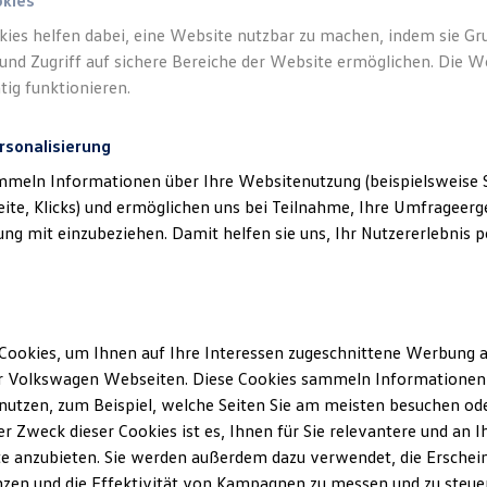
okies
kies helfen dabei, eine Website nutzbar zu machen, indem sie G
und Zugriff auf sichere Bereiche der Website ermöglichen. Die W
tig funktionieren.
rsonalisierung
mmeln Informationen über Ihre Websitenutzung (beispielsweise S
eite, Klicks) und ermöglichen uns bei Teilnahme, Ihre Umfrageerge
g mit einzubeziehen. Damit helfen sie uns, Ihr Nutzererlebnis pe
hes
)
Cookies, um Ihnen auf Ihre Interessen zugeschnittene Werbung a
r Volkswagen Webseiten. Diese Cookies sammeln Informationen 
utzen, zum Beispiel, welche Seiten Sie am meisten besuchen oder
r Zweck dieser Cookies ist es, Ihnen für Sie relevantere und an I
e anzubieten. Sie werden außerdem dazu verwendet, die Erschein
zen und die Effektivität von Kampagnen zu messen und zu steuern