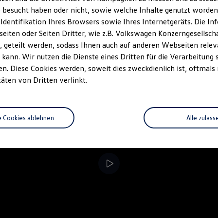
 besucht haben oder nicht, sowie welche Inhalte genutzt worden s
rzeugangebot
Servicetermin buchen
rdern
 Identifikation Ihres Browsers sowie Ihres Internetgeräts. Die 
iten oder Seiten Dritter, wie z.B. Volkswagen Konzerngesellsch
 geteilt werden, sodass Ihnen auch auf anderen Webseiten rel
kann. Wir nutzen die Dienste eines Dritten für die Verarbeitung 
. Diese Cookies werden, soweit dies zweckdienlich ist, oftmals
täten von Dritten verlinkt.
e Cookies ablehnen
Alle zulass