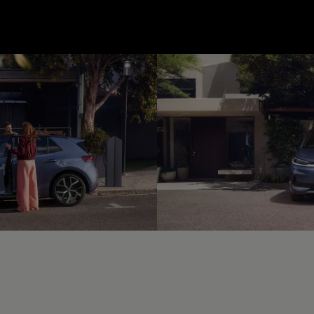
--:--
unde