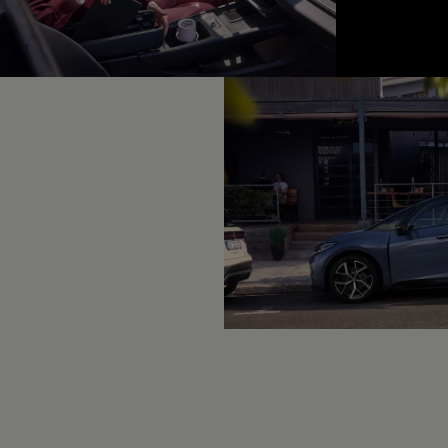
Hybridautos
Marke und Erlebnis
Volkswagen R und R Experience
1
R-Modelle
R Experience
Driving Experience
Volkswagen entdecken
Werkbesichtigung
Factory visit
Lifestyle Shop
T-Roc Kollektion
Golf Kollektion
ID. Kollektion
Volkswagen Kollektion
R-Kollektion
GTI Kollektion
Fußball Drop
we drive football
#wedriveproud
Besitzer und Service
myVolkswagen
Software Updates
Service und Ersatzteile
Inspektion und HU/AU
Reparaturen und Checks