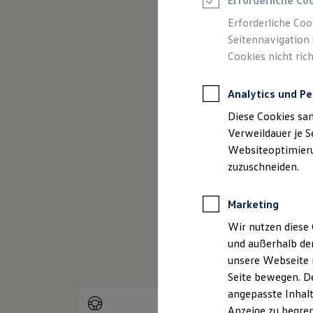
Erforderliche Co
Reifenpakete
Leasing
Erforderliche Coo
Leasing-Angebote
Seitennavigation 
Gebrauchtwagen Leasing
Cookies nicht rich
Junge Gebrauchtwagen-Leasing
Elektroauto Leasing
Kleinwagen-Leasing
Analytics und Pe
Leasing ohne Anzahlung
Finanzierung
Diese Cookies sa
Autokredit mit Schlussrate
Versicherungen und Garantien
Verweildauer je S
Kfz-Versicherung
Websiteoptimierun
(
Impressum & Rechtlic
Restschuldversicherungen
zuzuschneiden.
Garantien
Wartungsverträge
Geschäftskunden
Marketing
Professional Class bei Volkswagen
Großkunden
Wir nutzen diese 
Behörden
und außerhalb de
Direktkunden
Sonderfahrzeuge
unsere Webseite n
Anpfiff zum Gewinn
Seite bewegen. De
Elektromobilität
angepasste Inhalt
Elektroautos
ID. Tutorials
Anzeige zu begren