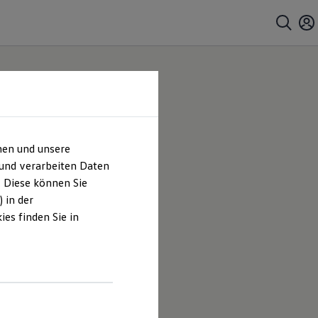
hen und unsere
 und verarbeiten Daten
. Diese können Sie
 in der
es finden Sie in