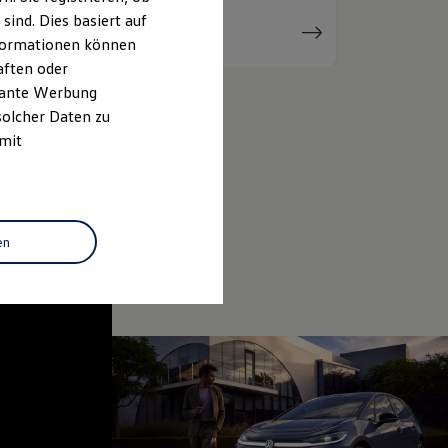
ind. Dies basiert auf
Serviceanfrage
stellen
Informationen können
aften oder
evante Werbung
solcher Daten zu
 mit
en