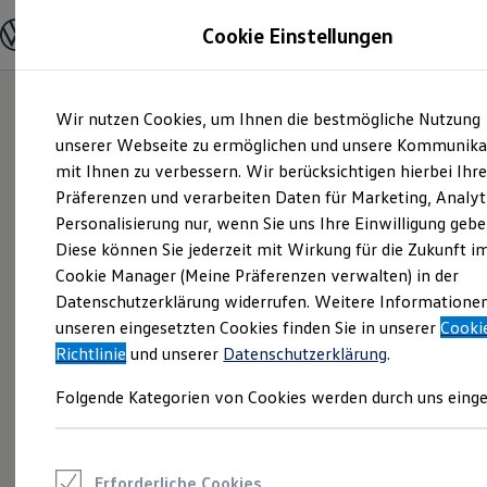
Modelle und Konfigurator
Cookie Einstellungen
Konfigurator
Modelle vergleichen
Konfiguration laden
Zum
Zum
Autosuche
Wir nutzen Cookies, um Ihnen die bestmögliche Nutzung
Hauptinhalt
Footer
Elektroautos
springen
springen
unserer Webseite zu ermöglichen und unsere Kommunika
ENERGY Sondermodelle
Nutzfahrzeuge
mit Ihnen zu verbessern. Wir berücksichtigen hierbei Ihr
SUV und CUV
Präferenzen und verarbeiten Daten für Marketing, Analyt
Familienautos
Personalisierung nur, wenn Sie uns Ihre Einwilligung gebe
Kombis
Kompaktwagen
Diese können Sie jederzeit mit Wirkung für die Zukunft i
Sportwagen
Cookie Manager (Meine Präferenzen verwalten) in der
Schnell verfügbare Fahrzeuge
Angebote und Produkte
Datenschutzerklärung widerrufen. Weitere Informatione
Aktuelle Angebote
unseren eingesetzten Cookies finden Sie in unserer
Cooki
E-Auto-Förderung
Richtlinie
und unserer
Datenschutzerklärung
.
Volkswagen Marktplatz
Die ENERGY Sondermodelle
Folgende Kategorien von Cookies werden durch uns einge
Junge Gebrauchtwagen und Gebrauchtwagen
Volkswagen Zertifizierte Gebrauchtwagen
Elektromobilität bei Gebrauchtwagen
Zubehör- und Serviceangebote
Saisonangebote
Erforderliche Cookies