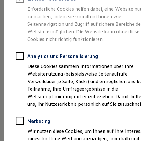
Reifenpakete
Leasing
Erforderliche Cookies helfen dabei, eine Website nu
Leasing-Angebote
zu machen, indem sie Grundfunktionen wie
Eine Spur Extra.
Der
Gebrauchtwagen Leasing
Seitennavigation und Zugriff auf sichere Bereiche de
Junge Gebrauchtwagen-Leasing
Elektroauto Leasing
Website ermöglichen. Die Website kann ohne diese
neue vollelektrische
Kleinwagen-Leasing
Cookies nicht richtig funktionieren.
Leasing ohne Anzahlung
ID. Polo
Finanzierung
Autokredit mit Schlussrate
Analytics und Personalisierung
Versicherungen und Garantien
Kfz-Versicherung
Diese Cookies sammeln Informationen über Ihre
Restschuldversicherungen
Websitenutzung (beispielsweise Seitenaufrufe,
Garantien
Verweildauer je Seite, Klicks) und ermöglichen uns b
Wartungsverträge
Geschäftskunden
Teilnahme, Ihre Umfrageergebnisse in die
Professional Class bei Volkswagen
Websiteoptimierung mit einzubeziehen. Damit helfe
Großkunden
uns, Ihr Nutzererlebnis persönlich auf Sie zuzuschne
Behörden
Direktkunden
Sonderfahrzeuge
Marketing
Anpfiff zum Gewinn
(
Impressum & Rechtliches
)
Elektromobilität
Wir nutzen diese Cookies, um Ihnen auf Ihre Intere
Elektroautos
zugeschnittene Werbung anzuzeigen, innerhalb und
ID. Tutorials