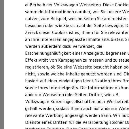
Elektrofahrzeugkonzepte
außerhalb der Volkswagen Webseiten. Diese Cookie
ID. EVERY1
sammeln Informationen darüber, wie Sie unsere We
Reichweite
nutzen, zum Beispiel, welche Seiten Sie am meisten
Reichweite der ID. Modelle
Reichweite im Winter
besuchen oder wie Sie sich auf der Seite bewegen. D
Rekuperation
Zweck dieser Cookies ist es, Ihnen für Sie relevante
Laden
an Ihre Interessen angepasste Inhalte anzubieten. S
Laden unterwegs
Laden Zuhause
werden außerdem dazu verwendet, die
Ladestationen finden
Erscheinungshäufigkeit einer Anzeige zu begrenzen 
Ladezeitensimulator
Effektivität von Kampagnen zu messen und zu steue
Batterie
Sicherheit
registrieren, ob Sie eine Webseite besucht haben od
Garantie und Lebensdauer
nicht, sowie welche Inhalte genutzt worden sind. Di
Nachhaltigkeit
basiert auf einer eindeutigen Identifikation Ihres B
Technologie
Kosten und Kauf
sowie Ihres Internetgeräts. Die Informationen kön
Verbrauchskosten
anderen Webseiten oder Seiten Dritter, wie z.B.
Kaufoptionen
Volkswagen Konzerngesellschaften oder Werbetrei
E-Auto-Förderung
Software und Konnektivität
geteilt werden, sodass Ihnen auch auf anderen Web
Die ID. Software 6
relevante Werbung angezeigt werden kann. Wir nut
ID. Software Versionen und Updates
Dienste eines Dritten für die Verarbeitung solcher D
Digitale Extras
Schnittstellen zu Ihrem ID.