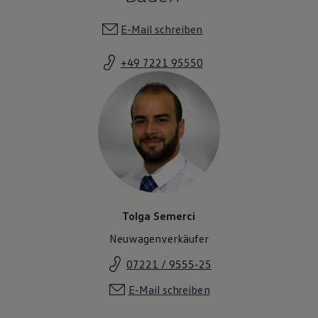
Magazin
Lifestyle
E-Mail schreiben
Transport
Familie
+49 7221 95550
Elektromobilität
Volkswagen R
Pannen- und Unfallhilfe
Volkswagen Kundenbetreuung
Tolga Semerci
Neuwagenverkäufer
07221 / 9555-25
E-Mail schreiben