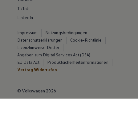
TikTok
LinkedIn
Impressum
Nutzungsbedingungen
Datenschutzerklärungen
Cookie-Richtlinie
Lizenzhinweise Dritter
Angaben zum Digital Services Act (DSA)
EU Data Act
Produktsicherheitsinformationen
Vertrag Widerrufen
© Volkswagen 2026
Disclaimer von Volkswagen AG
Die in dieser Darstellung gezeigten Fahrzeuge und
Ausstattungen können in einzelnen Details vom