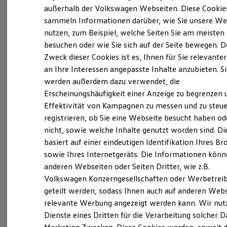
Elektrofahrzeugkonzepte
außerhalb der Volkswagen Webseiten. Diese Cookie
(
Impressum & Rechtliches
)
ID. EVERY1
sammeln Informationen darüber, wie Sie unsere We
Reichweite
nutzen, zum Beispiel, welche Seiten Sie am meisten
Reichweite der ID. Modelle
Reichweite im Winter
besuchen oder wie Sie sich auf der Seite bewegen. D
Rekuperation
Zweck dieser Cookies ist es, Ihnen für Sie relevante
Laden
an Ihre Interessen angepasste Inhalte anzubieten. S
Laden unterwegs
Probefahrt vereinbaren
Laden Zuhause
werden außerdem dazu verwendet, die
Ladestationen finden
Erscheinungshäufigkeit einer Anzeige zu begrenzen 
Ladezeitensimulator
Effektivität von Kampagnen zu messen und zu steue
Batterie
Sicherheit
registrieren, ob Sie eine Webseite besucht haben od
Garantie und Lebensdauer
nicht, sowie welche Inhalte genutzt worden sind. Di
Fahrzeugangebot anfordern
Nachhaltigkeit
basiert auf einer eindeutigen Identifikation Ihres B
Technologie
Kosten und Kauf
sowie Ihres Internetgeräts. Die Informationen kön
Verbrauchskosten
anderen Webseiten oder Seiten Dritter, wie z.B.
Kaufoptionen
Volkswagen Konzerngesellschaften oder Werbetrei
E-Auto-Förderung
Serviceanfrage stellen
Software und Konnektivität
geteilt werden, sodass Ihnen auch auf anderen Web
Die ID. Software 6
relevante Werbung angezeigt werden kann. Wir nut
ID. Software Versionen und Updates
Dienste eines Dritten für die Verarbeitung solcher D
Digitale Extras
Schnittstellen zu Ihrem ID.