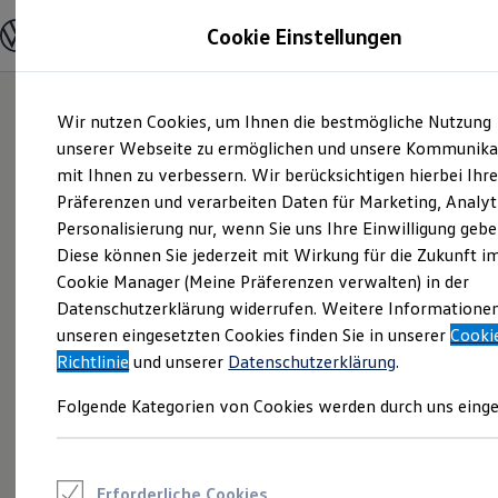
Modelle und Konfigurator
Cookie Einstellungen
Konfigurator
Modelle vergleichen
Konfiguration laden
Zum
Zum
Autosuche
Wir nutzen Cookies, um Ihnen die bestmögliche Nutzung
Hauptinhalt
Footer
Elektroautos
springen
springen
unserer Webseite zu ermöglichen und unsere Kommunika
ENERGY Sondermodelle
Nutzfahrzeuge
mit Ihnen zu verbessern. Wir berücksichtigen hierbei Ihr
SUV und CUV
Präferenzen und verarbeiten Daten für Marketing, Analyt
Familienautos
Personalisierung nur, wenn Sie uns Ihre Einwilligung gebe
Kombis
Kompaktwagen
Diese können Sie jederzeit mit Wirkung für die Zukunft i
Sportwagen
Cookie Manager (Meine Präferenzen verwalten) in der
Schnell verfügbare Fahrzeuge
Angebote und Produkte
Datenschutzerklärung widerrufen. Weitere Informatione
Aktuelle Angebote
unseren eingesetzten Cookies finden Sie in unserer
Cooki
E-Auto-Förderung
Richtlinie
und unserer
Datenschutzerklärung
.
Volkswagen Marktplatz
Die ENERGY Sondermodelle
Folgende Kategorien von Cookies werden durch uns einge
Junge Gebrauchtwagen und Gebrauchtwagen
Volkswagen Zertifizierte Gebrauchtwagen
Elektromobilität bei Gebrauchtwagen
Zubehör- und Serviceangebote
Saisonangebote
Erforderliche Cookies