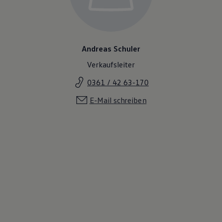
Magazin
Lifestyle
Transport
Familie
Elektromobilität
Andreas Schuler
Volkswagen R
Pannen- und Unfallhilfe
Verkaufsleiter
Volkswagen Kundenbetreuung
0361 / 42 63-170
E-Mail schreiben