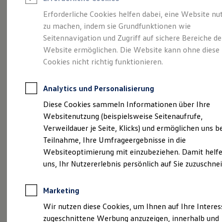
Reifenpakete
Leasing
Erforderliche Cookies helfen dabei, eine Website nu
Leasing-Angebote
zu machen, indem sie Grundfunktionen wie
So geht neu.
Gebrauchtwagen Leasing
Seitennavigation und Zugriff auf sichere Bereiche de
Junge Gebrauchtwagen-Leasing
Elektroauto Leasing
Website ermöglichen. Die Website kann ohne diese
Entdecken Sie jetzt
Kleinwagen-Leasing
Cookies nicht richtig funktionieren.
Leasing ohne Anzahlung
den neuen ID.3 Neo!
Finanzierung
Autokredit mit Schlussrate
Analytics und Personalisierung
Versicherungen und Garantien
Kfz-Versicherung
Diese Cookies sammeln Informationen über Ihre
Restschuldversicherungen
Websitenutzung (beispielsweise Seitenaufrufe,
Garantien
Verweildauer je Seite, Klicks) und ermöglichen uns b
Wartungsverträge
Geschäftskunden
Teilnahme, Ihre Umfrageergebnisse in die
Professional Class bei Volkswagen
Websiteoptimierung mit einzubeziehen. Damit helfe
Großkunden
uns, Ihr Nutzererlebnis persönlich auf Sie zuzuschne
Behörden
Direktkunden
Sonderfahrzeuge
Marketing
Anpfiff zum Gewinn
Elektromobilität
Wir nutzen diese Cookies, um Ihnen auf Ihre Intere
Elektroautos
zugeschnittene Werbung anzuzeigen, innerhalb und
ID. Tutorials