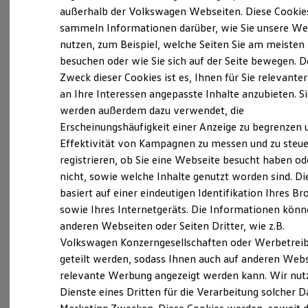
Elektrofahrzeugkonzepte
außerhalb der Volkswagen Webseiten. Diese Cookie
(
Impressum & Rechtliches
)
ID. EVERY1
sammeln Informationen darüber, wie Sie unsere We
Reichweite
nutzen, zum Beispiel, welche Seiten Sie am meisten
Reichweite der ID. Modelle
Reichweite im Winter
besuchen oder wie Sie sich auf der Seite bewegen. D
Rekuperation
Zweck dieser Cookies ist es, Ihnen für Sie relevante
Laden
an Ihre Interessen angepasste Inhalte anzubieten. S
Laden unterwegs
Probefahrt vereinbaren
Laden Zuhause
werden außerdem dazu verwendet, die
Ladestationen finden
Erscheinungshäufigkeit einer Anzeige zu begrenzen 
Ladezeitensimulator
Effektivität von Kampagnen zu messen und zu steue
Batterie
Sicherheit
registrieren, ob Sie eine Webseite besucht haben od
Garantie und Lebensdauer
nicht, sowie welche Inhalte genutzt worden sind. Di
Fahrzeugangebot anfordern
Nachhaltigkeit
basiert auf einer eindeutigen Identifikation Ihres B
Technologie
Kosten und Kauf
sowie Ihres Internetgeräts. Die Informationen kön
Verbrauchskosten
anderen Webseiten oder Seiten Dritter, wie z.B.
Kaufoptionen
Volkswagen Konzerngesellschaften oder Werbetrei
E-Auto-Förderung
Servicetermin buchen
Software und Konnektivität
geteilt werden, sodass Ihnen auch auf anderen Web
Die ID. Software 6
relevante Werbung angezeigt werden kann. Wir nut
ID. Software Versionen und Updates
Dienste eines Dritten für die Verarbeitung solcher D
Digitale Extras
Schnittstellen zu Ihrem ID.