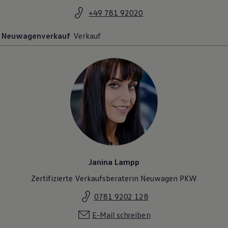
Magazin
+49 781 92020
Lifestyle
Transport
Neuwagenverkauf
Verkauf
Familie
Elektromobilität
Volkswagen R
Pannen- und Unfallhilfe
Volkswagen Kundenbetreuung
Janina Lampp
Zertifizierte Verkaufsberaterin Neuwagen PKW
0781 9202 128
E-Mail schreiben