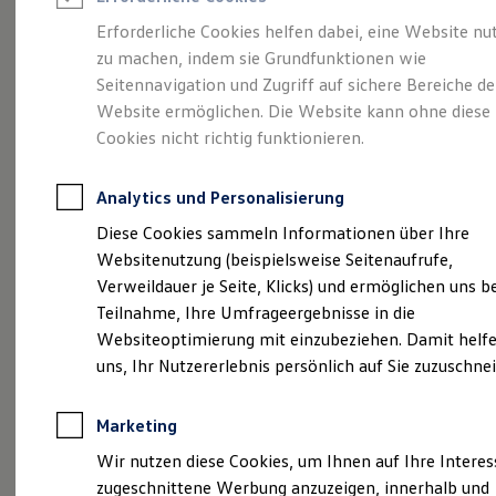
Reifenpakete
Leasing
Erforderliche Cookies helfen dabei, eine Website nu
Leasing-Angebote
zu machen, indem sie Grundfunktionen wie
So geht neu.
Gebrauchtwagen Leasing
Seitennavigation und Zugriff auf sichere Bereiche de
Junge Gebrauchtwagen-Leasing
Elektroauto Leasing
Website ermöglichen. Die Website kann ohne diese
Entdecken Sie jetzt
Kleinwagen-Leasing
Cookies nicht richtig funktionieren.
Leasing ohne Anzahlung
den neuen ID.3 Neo!
Finanzierung
Autokredit mit Schlussrate
Analytics und Personalisierung
Versicherungen und Garantien
Kfz-Versicherung
Diese Cookies sammeln Informationen über Ihre
Restschuldversicherungen
Websitenutzung (beispielsweise Seitenaufrufe,
Garantien
Verweildauer je Seite, Klicks) und ermöglichen uns b
Wartungsverträge
Geschäftskunden
Teilnahme, Ihre Umfrageergebnisse in die
Professional Class bei Volkswagen
Websiteoptimierung mit einzubeziehen. Damit helfe
Großkunden
uns, Ihr Nutzererlebnis persönlich auf Sie zuzuschne
Behörden
Direktkunden
Sonderfahrzeuge
Marketing
Anpfiff zum Gewinn
Elektromobilität
Wir nutzen diese Cookies, um Ihnen auf Ihre Intere
Elektroautos
zugeschnittene Werbung anzuzeigen, innerhalb und
ID. Tutorials