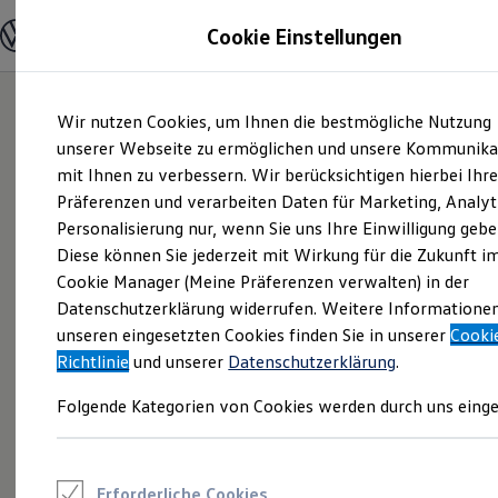
Modelle und Konfigurator
Cookie Einstellungen
Konfigurator
Modelle vergleichen
Konfiguration laden
Zum
Zum
Autosuche
Wir nutzen Cookies, um Ihnen die bestmögliche Nutzung
Hauptinhalt
Footer
Elektroautos
springen
springen
unserer Webseite zu ermöglichen und unsere Kommunika
ENERGY Sondermodelle
Nutzfahrzeuge
mit Ihnen zu verbessern. Wir berücksichtigen hierbei Ihr
SUV und CUV
Präferenzen und verarbeiten Daten für Marketing, Analyt
Familienautos
Personalisierung nur, wenn Sie uns Ihre Einwilligung gebe
Kombis
Kompaktwagen
Diese können Sie jederzeit mit Wirkung für die Zukunft i
Sportwagen
Cookie Manager (Meine Präferenzen verwalten) in der
Schnell verfügbare Fahrzeuge
Angebote und Produkte
Datenschutzerklärung widerrufen. Weitere Informatione
Aktuelle Angebote
unseren eingesetzten Cookies finden Sie in unserer
Cooki
E-Auto-Förderung
Richtlinie
und unserer
Datenschutzerklärung
.
Volkswagen Marktplatz
Die ENERGY Sondermodelle
Folgende Kategorien von Cookies werden durch uns einge
Junge Gebrauchtwagen und Gebrauchtwagen
Volkswagen Zertifizierte Gebrauchtwagen
Elektromobilität bei Gebrauchtwagen
Zubehör- und Serviceangebote
Saisonangebote
Erforderliche Cookies