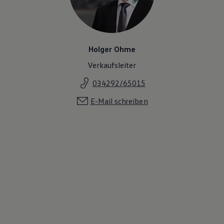
Magazin
Lifestyle
Transport
Familie
Elektromobilität
Holger Ohme
Volkswagen R
Pannen- und Unfallhilfe
Verkaufsleiter
Volkswagen Kundenbetreuung
034292/65015
E-Mail schreiben