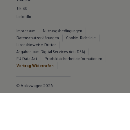
TikTok
LinkedIn
Impressum
Nutzungsbedingungen
Datenschutzerklärungen
Cookie-Richtlinie
Lizenzhinweise Dritter
Angaben zum Digital Services Act (DSA)
EU Data Act
Produktsicherheitsinformationen
Vertrag Widerrufen
© Volkswagen 2026
Disclaimer von Volkswagen AG
Die in dieser Darstellung gezeigten Fahrzeuge und
Ausstattungen können in einzelnen Details vom