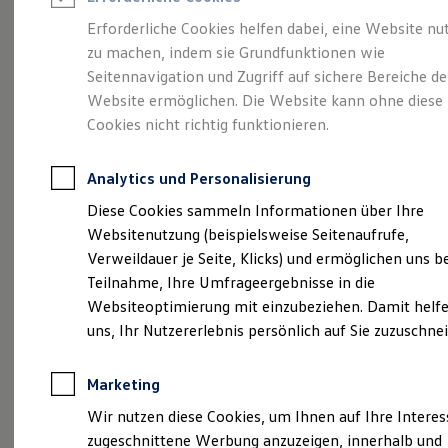
Reifenpakete
Leasing
Erforderliche Cookies helfen dabei, eine Website nu
Leasing-Angebote
zu machen, indem sie Grundfunktionen wie
So geht neu.
Gebrauchtwagen Leasing
Seitennavigation und Zugriff auf sichere Bereiche de
Junge Gebrauchtwagen-Leasing
Elektroauto Leasing
Website ermöglichen. Die Website kann ohne diese
Entdecken Sie jetzt
Kleinwagen-Leasing
Cookies nicht richtig funktionieren.
Leasing ohne Anzahlung
den neuen ID.3 Neo!
Finanzierung
Autokredit mit Schlussrate
Analytics und Personalisierung
Versicherungen und Garantien
Kfz-Versicherung
Diese Cookies sammeln Informationen über Ihre
Restschuldversicherungen
Websitenutzung (beispielsweise Seitenaufrufe,
Garantien
Verweildauer je Seite, Klicks) und ermöglichen uns b
Wartungsverträge
Geschäftskunden
Teilnahme, Ihre Umfrageergebnisse in die
Professional Class bei Volkswagen
Websiteoptimierung mit einzubeziehen. Damit helfe
Großkunden
uns, Ihr Nutzererlebnis persönlich auf Sie zuzuschne
Behörden
Direktkunden
Sonderfahrzeuge
Marketing
Anpfiff zum Gewinn
Elektromobilität
Wir nutzen diese Cookies, um Ihnen auf Ihre Intere
Elektroautos
zugeschnittene Werbung anzuzeigen, innerhalb und
ID. Tutorials