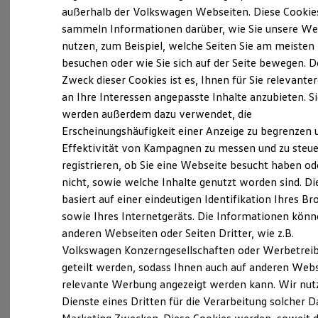
Elektrofahrzeugkonzepte
außerhalb der Volkswagen Webseiten. Diese Cookie
(
Impressum & Rechtliches
)
ID. EVERY1
sammeln Informationen darüber, wie Sie unsere We
Reichweite
nutzen, zum Beispiel, welche Seiten Sie am meisten
Reichweite der ID. Modelle
Reichweite im Winter
besuchen oder wie Sie sich auf der Seite bewegen. D
Rekuperation
Zweck dieser Cookies ist es, Ihnen für Sie relevante
Laden
an Ihre Interessen angepasste Inhalte anzubieten. S
Laden unterwegs
Probefahrt vereinbaren
Laden Zuhause
werden außerdem dazu verwendet, die
Ladestationen finden
Erscheinungshäufigkeit einer Anzeige zu begrenzen 
Ladezeitensimulator
Effektivität von Kampagnen zu messen und zu steue
Batterie
Sicherheit
registrieren, ob Sie eine Webseite besucht haben od
Garantie und Lebensdauer
nicht, sowie welche Inhalte genutzt worden sind. Di
Fahrzeugangebot anfordern
Nachhaltigkeit
basiert auf einer eindeutigen Identifikation Ihres B
Technologie
Kosten und Kauf
sowie Ihres Internetgeräts. Die Informationen kön
Verbrauchskosten
anderen Webseiten oder Seiten Dritter, wie z.B.
Kaufoptionen
Volkswagen Konzerngesellschaften oder Werbetrei
E-Auto-Förderung
Serviceanfrage stellen
Software und Konnektivität
geteilt werden, sodass Ihnen auch auf anderen Web
Die ID. Software 6
relevante Werbung angezeigt werden kann. Wir nut
ID. Software Versionen und Updates
Dienste eines Dritten für die Verarbeitung solcher D
Digitale Extras
Schnittstellen zu Ihrem ID.