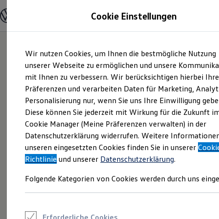
Modelle und Konfigurator
Cookie Einstellungen
Konfigurator
Modelle vergleichen
Konfiguration laden
Zum
Zum
Autosuche
Wir nutzen Cookies, um Ihnen die bestmögliche Nutzung
Hauptinhalt
Footer
Elektroautos
springen
springen
unserer Webseite zu ermöglichen und unsere Kommunika
ENERGY Sondermodelle
Nutzfahrzeuge
mit Ihnen zu verbessern. Wir berücksichtigen hierbei Ihr
SUV und CUV
Präferenzen und verarbeiten Daten für Marketing, Analyt
Familienautos
Personalisierung nur, wenn Sie uns Ihre Einwilligung gebe
Kombis
Kompaktwagen
Diese können Sie jederzeit mit Wirkung für die Zukunft i
Sportwagen
Cookie Manager (Meine Präferenzen verwalten) in der
Schnell verfügbare Fahrzeuge
Angebote und Produkte
Datenschutzerklärung widerrufen. Weitere Informatione
Aktuelle Angebote
unseren eingesetzten Cookies finden Sie in unserer
Cooki
E-Auto-Förderung
Richtlinie
und unserer
Datenschutzerklärung
.
Volkswagen Marktplatz
Die ENERGY Sondermodelle
Folgende Kategorien von Cookies werden durch uns einge
Junge Gebrauchtwagen und Gebrauchtwagen
Volkswagen Zertifizierte Gebrauchtwagen
Elektromobilität bei Gebrauchtwagen
Zubehör- und Serviceangebote
Saisonangebote
Erforderliche Cookies