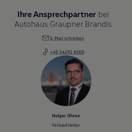
Magazin
Lifestyle
Ihre Ansprechpartner
bei
Transport
Familie
Autohaus Graupner Brandis
Elektromobilität
Volkswagen R
Pannen- und Unfallhilfe
E-Mail schreiben
Volkswagen Kundenbetreuung
+49 34292 6500
Holger Ohme
Verkaufsleiter