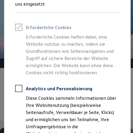
Reifenpakete
uns eingesetzt:
Leasing
Leasing-Angebote
Gebrauchtwagen Leasing
Junge Gebrauchtwagen-Leasing
Erforderliche Cookies
Elektroauto Leasing
Kleinwagen-Leasing
Erforderliche Cookies helfen dabei, eine
Leasing ohne Anzahlung
Website nutzbar zu machen, indem sie
Finanzierung
Autokredit mit Schlussrate
Grundfunktionen wie Seitennavigation und
Versicherungen und Garantien
Zugriff auf sichere Bereiche der Website
Kfz-Versicherung
ermöglichen. Die Website kann ohne diese
Restschuldversicherungen
Garantien
Cookies nicht richtig funktionieren.
Gepflegt, geprüft und für gut befunden.
Wartungsverträge
Geschäftskunden
Volkswagen Zertifizierte
Professional Class bei Volkswagen
Analytics und Personalisierung
Gebrauchtwagen.
Großkunden
Diese Cookies sammeln Informationen über
Behörden
Direktkunden
Ihre Websitenutzung (beispielsweise
Details ansehen
Sonderfahrzeuge
Seitenaufrufe, Verweildauer je Seite, Klicks)
Anpfiff zum Gewinn
und ermöglichen uns bei Teilnahme, Ihre
Elektromobilität
Elektroautos
Umfrageergebnisse in die
ID. Tutorials