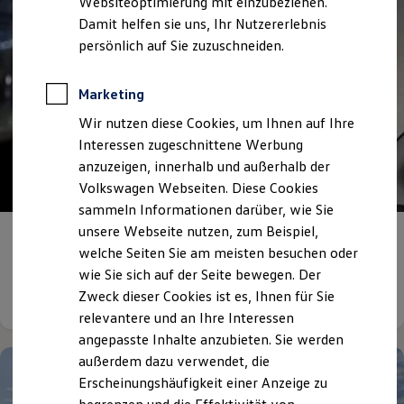
Websiteoptimierung mit einzubeziehen.
Elektrofahrzeugkonzepte
Damit helfen sie uns, Ihr Nutzererlebnis
ID. EVERY1
Reichweite
persönlich auf Sie zuzuschneiden.
Reichweite der ID. Modelle
Reichweite im Winter
Rekuperation
Marketing
Laden
Wir nutzen diese Cookies, um Ihnen auf Ihre
Laden unterwegs
Laden Zuhause
Interessen zugeschnittene Werbung
Ladestationen finden
anzuzeigen, innerhalb und außerhalb der
Ladezeitensimulator
Volkswagen Webseiten. Diese Cookies
Batterie
Sicherheit
sammeln Informationen darüber, wie Sie
Garantie und Lebensdauer
unsere Webseite nutzen, zum Beispiel,
Nachhaltigkeit
Deine Ausbildung
bei uns
welche Seiten Sie am meisten besuchen oder
Technologie
Kosten und Kauf
wie Sie sich auf der Seite bewegen. Der
Verbrauchskosten
Details ansehen
Zweck dieser Cookies ist es, Ihnen für Sie
Kaufoptionen
relevantere und an Ihre Interessen
E-Auto-Förderung
Software und Konnektivität
angepasste Inhalte anzubieten. Sie werden
Die ID. Software 6
außerdem dazu verwendet, die
ID. Software Versionen und Updates
Erscheinungshäufigkeit einer Anzeige zu
Digitale Extras
Schnittstellen zu Ihrem ID.