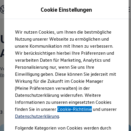
Modelle und Konfigurator
Cookie Einstellungen
Konfigurator
Modelle vergleichen
Konfiguration laden
Zum
Zum
Autosuche
Wir nutzen Cookies, um Ihnen die bestmögliche
Hauptinhalt
Footer
Elektroautos
Unsere aktuellen
springen
springen
Nutzung unserer Webseite zu ermöglichen und
ENERGY Sondermodelle
Nutzfahrzeuge
unsere Kommunikation mit Ihnen zu verbessern.
Angebote und mehr
SUV und CUV
Wir berücksichtigen hierbei Ihre Präferenzen und
Familienautos
verarbeiten Daten für Marketing, Analytics und
Kombis
Kompaktwagen
Personalisierung nur, wenn Sie uns Ihre
Verantwortlich für die Inhalte auf dieser Seite ist die Graupner GmbH
Sportwagen
Einwilligung geben. Diese können Sie jederzeit mit
(
Impressum & Rechtliches
)
Schnell verfügbare Fahrzeuge
Angebote und Produkte
Wirkung für die Zukunft im Cookie Manager
Aktuelle Angebote
(Meine Präferenzen verwalten) in der
E-Auto-Förderung
Datenschutzerklärung widerrufen. Weitere
Volkswagen Marktplatz
Gebrauchtwagen
Über uns
Informationen zu unseren eingesetzten Cookies
Die ENERGY Sondermodelle
Junge Gebrauchtwagen und Gebrauchtwagen
finden Sie in unserer
Cookie-Richtlinie
und unserer
3
Angebote
Volkswagen Zertifizierte Gebrauchtwagen
Datenschutzerklärung
.
Elektromobilität bei Gebrauchtwagen
Zubehör- und Serviceangebote
Folgende Kategorien von Cookies werden durch
Saisonangebote