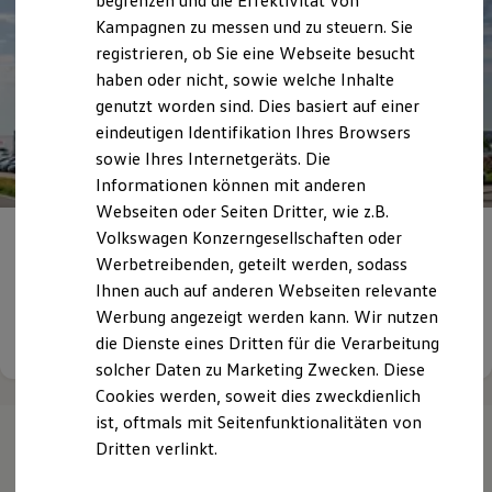
begrenzen und die Effektivität von
Hybridautos
Kampagnen zu messen und zu steuern. Sie
Marke und Erlebnis
registrieren, ob Sie eine Webseite besucht
Volkswagen R und R Experience
R-Modelle
haben oder nicht, sowie welche Inhalte
R Experience
genutzt worden sind. Dies basiert auf einer
Driving Experience
eindeutigen Identifikation Ihres Browsers
Volkswagen entdecken
Werkbesichtigung
sowie Ihres Internetgeräts. Die
Factory visit
Informationen können mit anderen
Lifestyle Shop
Webseiten oder Seiten Dritter, wie z.B.
T-Roc Kollektion
Golf Kollektion
Volkswagen Konzerngesellschaften oder
HERZLICH WILLKOMMEN
IM AUTOHAUS
ID. Kollektion
Werbetreibenden, geteilt werden, sodass
GRAUPNER!
Volkswagen Kollektion
Ihnen auch auf anderen Webseiten relevante
R-Kollektion
GTI Kollektion
Werbung angezeigt werden kann. Wir nutzen
Fußball Drop
Details ansehen
die Dienste eines Dritten für die Verarbeitung
we drive football
solcher Daten zu Marketing Zwecken. Diese
#wedriveproud
Besitzer und Service
Cookies werden, soweit dies zweckdienlich
myVolkswagen
ist, oftmals mit Seitenfunktionalitäten von
Software Updates
Dritten verlinkt.
Service und Ersatzteile
Inspektion und HU/AU
Reparaturen und Checks