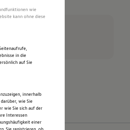
e
rundfunktionen wie
ebsite kann ohne diese
ceanfrage stellen
eitenaufrufe,
bnisse in die
rsönlich auf Sie
H Anklam
nzuzeigen, innerhalb
darüber, wie Sie
aktieren
 wie Sie sich auf der
hre Interessen
ungshäufigkeit einer
. Sie registrieren, ob