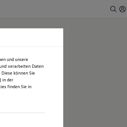
hen und unsere
 und verarbeiten Daten
. Diese können Sie
 in der
es finden Sie in