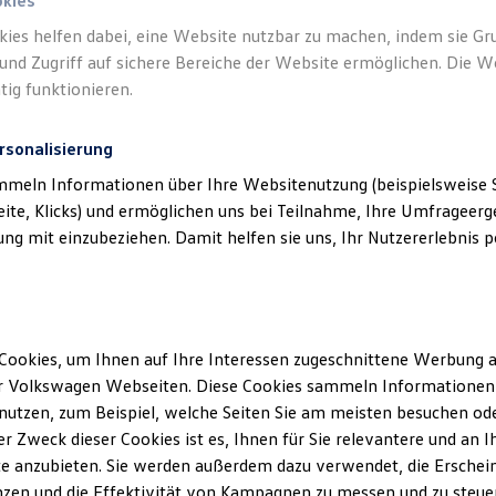
okies
Ihre
nächsten Schritt
kies helfen dabei, eine Website nutzbar zu machen, indem sie G
und Zugriff auf sichere Bereiche der Website ermöglichen. Die W
tig funktionieren.
rsonalisierung
Fahrzeugangebot
Servi
anfordern
mmeln Informationen über Ihre Websitenutzung (beispielsweise S
eite, Klicks) und ermöglichen uns bei Teilnahme, Ihre Umfrageerge
g mit einzubeziehen. Damit helfen sie uns, Ihr Nutzererlebnis pe
prechpartner
bei Grützner Gmb
Cookies, um Ihnen auf Ihre Interessen zugeschnittene Werbung a
r Volkswagen Webseiten. Diese Cookies sammeln Informationen 
 schreiben
+49 3971 29290
Über WhatsApp kont
utzen, zum Beispiel, welche Seiten Sie am meisten besuchen oder
r Zweck dieser Cookies ist es, Ihnen für Sie relevantere und an I
e anzubieten. Sie werden außerdem dazu verwendet, die Erschein
zen und die Effektivität von Kampagnen zu messen und zu steuern