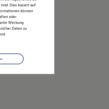
ind. Dies basiert auf
Informationen können
aften oder
evante Werbung
solcher Daten zu
 mit
en