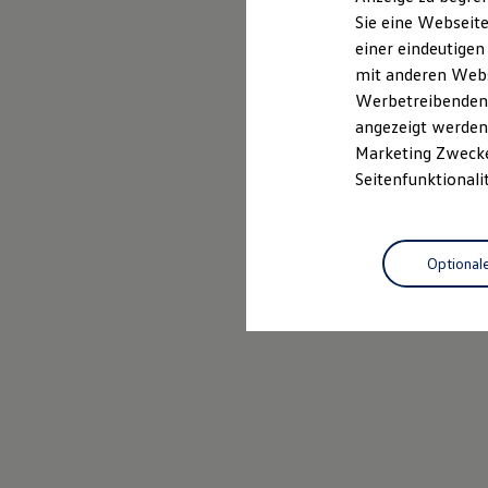
Elektrofahrzeugkonzepte
Sie eine Webseite
ID. EVERY1
einer eindeutigen
Reichweite
Reichweite der ID. Modelle
mit anderen Webse
Reichweite im Winter
Werbetreibenden,
Rekuperation
angezeigt werden 
Laden
Laden unterwegs
Marketing Zwecken
Laden Zuhause
Seitenfunktionali
Ladestationen finden
Ladezeitensimulator
Batterie
Sicherheit
Optional
Garantie und Lebensdauer
Nachhaltigkeit
Technologie
Kosten und Kauf
Verbrauchskosten
Kaufoptionen
E-Auto-Förderung
Software und Konnektivität
Die ID. Software 6
ID. Software Versionen und Updates
Digitale Extras
Schnittstellen zu Ihrem ID.