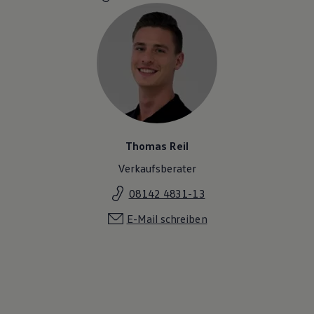
Magazin
Lifestyle
Transport
Familie
Elektromobilität
Volkswagen R
Pannen- und Unfallhilfe
Volkswagen Kundenbetreuung
Thomas Reil
Verkaufsberater
08142 4831-13
E-Mail schreiben