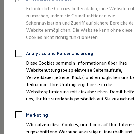
Reifenpakete
Leasing
Erforderliche Cookies helfen dabei, eine Website nu
Leasing-Angebote
zu machen, indem sie Grundfunktionen wie
So geht neu.
Gebrauchtwagen Leasing
Seitennavigation und Zugriff auf sichere Bereiche de
Junge Gebrauchtwagen-Leasing
Elektroauto Leasing
Website ermöglichen. Die Website kann ohne diese
Entdecken Sie jetzt
Kleinwagen-Leasing
Cookies nicht richtig funktionieren.
Leasing ohne Anzahlung
den neuen ID.3 Neo!
Finanzierung
Autokredit mit Schlussrate
Analytics und Personalisierung
Versicherungen und Garantien
Kfz-Versicherung
Diese Cookies sammeln Informationen über Ihre
Restschuldversicherungen
Websitenutzung (beispielsweise Seitenaufrufe,
Garantien
Verweildauer je Seite, Klicks) und ermöglichen uns b
Wartungsverträge
Geschäftskunden
Teilnahme, Ihre Umfrageergebnisse in die
Professional Class bei Volkswagen
Websiteoptimierung mit einzubeziehen. Damit helfe
Großkunden
uns, Ihr Nutzererlebnis persönlich auf Sie zuzuschne
Behörden
Direktkunden
Sonderfahrzeuge
Marketing
Anpfiff zum Gewinn
Elektromobilität
Wir nutzen diese Cookies, um Ihnen auf Ihre Intere
Elektroautos
zugeschnittene Werbung anzuzeigen, innerhalb und
ID. Tutorials