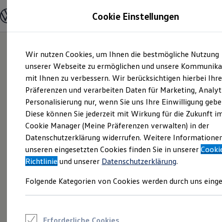
Modelle und Konfigurator
Cookie Einstellungen
Konfigurator
Modelle vergleichen
Konfiguration laden
Zum
Zum
Autosuche
Wir nutzen Cookies, um Ihnen die bestmögliche Nutzung
Hauptinhalt
Footer
Elektroautos
springen
springen
unserer Webseite zu ermöglichen und unsere Kommunika
ENERGY Sondermodelle
Nutzfahrzeuge
mit Ihnen zu verbessern. Wir berücksichtigen hierbei Ihr
SUV und CUV
Präferenzen und verarbeiten Daten für Marketing, Analyt
Familienautos
Personalisierung nur, wenn Sie uns Ihre Einwilligung gebe
Kombis
Kompaktwagen
Diese können Sie jederzeit mit Wirkung für die Zukunft i
Sportwagen
Cookie Manager (Meine Präferenzen verwalten) in der
Schnell verfügbare Fahrzeuge
Angebote und Produkte
Datenschutzerklärung widerrufen. Weitere Informatione
Aktuelle Angebote
unseren eingesetzten Cookies finden Sie in unserer
Cooki
E-Auto-Förderung
Richtlinie
und unserer
Datenschutzerklärung
.
Volkswagen Marktplatz
Die ENERGY Sondermodelle
Folgende Kategorien von Cookies werden durch uns einge
Junge Gebrauchtwagen und Gebrauchtwagen
Volkswagen Zertifizierte Gebrauchtwagen
Elektromobilität bei Gebrauchtwagen
Zubehör- und Serviceangebote
Saisonangebote
Erforderliche Cookies