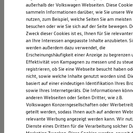
Elektrofahrzeugkonzepte
außerhalb der Volkswagen Webseiten. Diese Cookie
(
Impressum & Rechtliches
)
ID. EVERY1
sammeln Informationen darüber, wie Sie unsere We
Reichweite
nutzen, zum Beispiel, welche Seiten Sie am meisten
Reichweite der ID. Modelle
Reichweite im Winter
besuchen oder wie Sie sich auf der Seite bewegen. D
Rekuperation
Zweck dieser Cookies ist es, Ihnen für Sie relevante
Laden
an Ihre Interessen angepasste Inhalte anzubieten. S
Laden unterwegs
Probefahrt vereinbaren
Laden Zuhause
werden außerdem dazu verwendet, die
Ladestationen finden
Erscheinungshäufigkeit einer Anzeige zu begrenzen 
Ladezeitensimulator
Effektivität von Kampagnen zu messen und zu steue
Batterie
Sicherheit
registrieren, ob Sie eine Webseite besucht haben od
Garantie und Lebensdauer
nicht, sowie welche Inhalte genutzt worden sind. Di
Fahrzeugangebot anfordern
Nachhaltigkeit
basiert auf einer eindeutigen Identifikation Ihres B
Technologie
Kosten und Kauf
sowie Ihres Internetgeräts. Die Informationen kön
Verbrauchskosten
anderen Webseiten oder Seiten Dritter, wie z.B.
Kaufoptionen
Volkswagen Konzerngesellschaften oder Werbetrei
E-Auto-Förderung
Servicetermin buchen
Software und Konnektivität
geteilt werden, sodass Ihnen auch auf anderen Web
Die ID. Software 6
relevante Werbung angezeigt werden kann. Wir nut
ID. Software Versionen und Updates
Dienste eines Dritten für die Verarbeitung solcher D
Digitale Extras
Schnittstellen zu Ihrem ID.