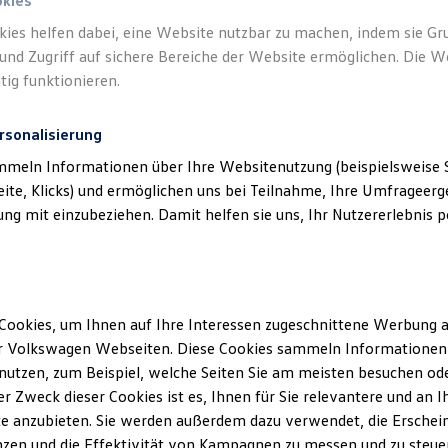
okies
kies helfen dabei, eine Website nutzbar zu machen, indem sie G
und Zugriff auf sichere Bereiche der Website ermöglichen. Die W
tig funktionieren.
rsonalisierung
mmeln Informationen über Ihre Websitenutzung (beispielsweise S
eite, Klicks) und ermöglichen uns bei Teilnahme, Ihre Umfrageerge
g mit einzubeziehen. Damit helfen sie uns, Ihr Nutzererlebnis pe
Mobilität,
so individuell wie Sie
Jetzt mit bis zu 15 % Nachlass
auf Ihren Neuwagen
Cookies, um Ihnen auf Ihre Interessen zugeschnittene Werbung a
r Volkswagen Webseiten. Diese Cookies sammeln Informationen 
utzen, zum Beispiel, welche Seiten Sie am meisten besuchen oder
Details ansehen
r Zweck dieser Cookies ist es, Ihnen für Sie relevantere und an I
e anzubieten. Sie werden außerdem dazu verwendet, die Erschein
zen und die Effektivität von Kampagnen zu messen und zu steuern