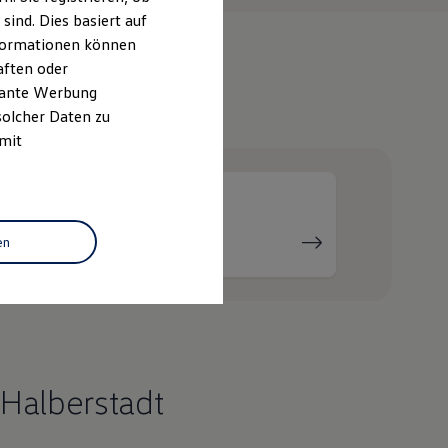
ind. Dies basiert auf
Informationen können
aften oder
evante Werbung
e
solcher Daten zu
 mit
Serviceanfrage
en
stellen
Halberstadt