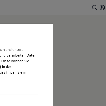
hen und unsere
 und verarbeiten Daten
. Diese können Sie
 in der
es finden Sie in