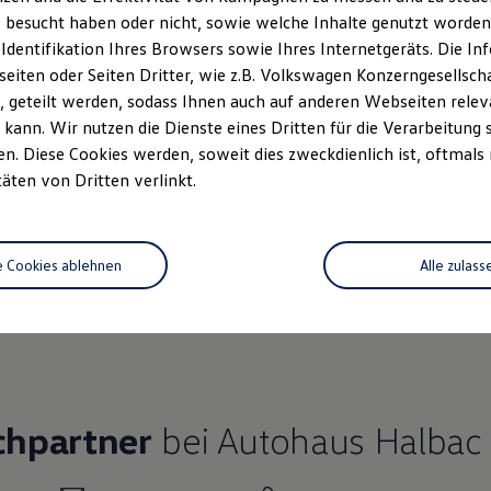
 besucht haben oder nicht, sowie welche Inhalte genutzt worden s
 Identifikation Ihres Browsers sowie Ihres Internetgeräts. Die 
iten oder Seiten Dritter, wie z.B. Volkswagen Konzerngesellsch
 geteilt werden, sodass Ihnen auch auf anderen Webseiten rel
Ihre
nächsten Schritt
kann. Wir nutzen die Dienste eines Dritten für die Verarbeitung 
. Diese Cookies werden, soweit dies zweckdienlich ist, oftmals
täten von Dritten verlinkt.
rzeugangebot
e Cookies ablehnen
Alle zulass
Servicetermin buchen
rdern
chpartner
bei Autohaus Halbac 