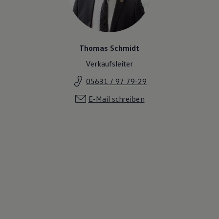
Magazin
Lifestyle
Transport
Familie
Elektromobilität
Thomas Schmidt
Volkswagen R
Pannen- und Unfallhilfe
Verkaufsleiter
Volkswagen Kundenbetreuung
05631 / 97 79-29
E-Mail schreiben