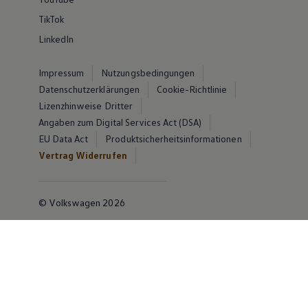
TikTok
LinkedIn
Impressum
Nutzungsbedingungen
Datenschutzerklärungen
Cookie-Richtlinie
Lizenzhinweise Dritter
Angaben zum Digital Services Act (DSA)
EU Data Act
Produktsicherheitsinformationen
Vertrag Widerrufen
© Volkswagen 2026
Disclaimer von Volkswagen AG
Die in dieser Darstellung gezeigten Fahrzeuge und
Ausstattungen können in einzelnen Details vom