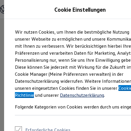
Modelle und Konfigurator
Cookie Einstellungen
Konfigurator
Modelle vergleichen
Konfiguration laden
Zum
Zum
Autosuche
Wir nutzen Cookies, um Ihnen die bestmögliche Nutzung
Hauptinhalt
Footer
Elektroautos
springen
springen
unserer Webseite zu ermöglichen und unsere Kommunika
ENERGY Sondermodelle
Nutzfahrzeuge
mit Ihnen zu verbessern. Wir berücksichtigen hierbei Ihr
SUV und CUV
Präferenzen und verarbeiten Daten für Marketing, Analyt
Familienautos
Personalisierung nur, wenn Sie uns Ihre Einwilligung gebe
Kombis
Kompaktwagen
Diese können Sie jederzeit mit Wirkung für die Zukunft i
Sportwagen
Cookie Manager (Meine Präferenzen verwalten) in der
Schnell verfügbare Fahrzeuge
Angebote und Produkte
Datenschutzerklärung widerrufen. Weitere Informatione
Aktuelle Angebote
unseren eingesetzten Cookies finden Sie in unserer
Cooki
E-Auto-Förderung
Richtlinie
und unserer
Datenschutzerklärung
.
Volkswagen Marktplatz
Die ENERGY Sondermodelle
Folgende Kategorien von Cookies werden durch uns einge
Junge Gebrauchtwagen und Gebrauchtwagen
Volkswagen Zertifizierte Gebrauchtwagen
Elektromobilität bei Gebrauchtwagen
Zubehör- und Serviceangebote
Saisonangebote
Erforderliche Cookies