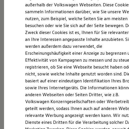
Elektrofahrzeugkonzepte
außerhalb der Volkswagen Webseiten. Diese Cookie
(
Impressum & Rechtliches
)
ID. EVERY1
sammeln Informationen darüber, wie Sie unsere We
Reichweite
nutzen, zum Beispiel, welche Seiten Sie am meisten
Reichweite der ID. Modelle
Reichweite im Winter
besuchen oder wie Sie sich auf der Seite bewegen. D
Rekuperation
Zweck dieser Cookies ist es, Ihnen für Sie relevante
Laden
an Ihre Interessen angepasste Inhalte anzubieten. S
Laden unterwegs
Probefahrt vereinbaren
Laden Zuhause
werden außerdem dazu verwendet, die
Ladestationen finden
Erscheinungshäufigkeit einer Anzeige zu begrenzen 
Ladezeitensimulator
Effektivität von Kampagnen zu messen und zu steue
Batterie
Sicherheit
registrieren, ob Sie eine Webseite besucht haben od
Garantie und Lebensdauer
nicht, sowie welche Inhalte genutzt worden sind. Di
Fahrzeugangebot anfordern
Nachhaltigkeit
basiert auf einer eindeutigen Identifikation Ihres B
Technologie
Kosten und Kauf
sowie Ihres Internetgeräts. Die Informationen kön
Verbrauchskosten
anderen Webseiten oder Seiten Dritter, wie z.B.
Kaufoptionen
Volkswagen Konzerngesellschaften oder Werbetrei
E-Auto-Förderung
Serviceanfrage stellen
Software und Konnektivität
geteilt werden, sodass Ihnen auch auf anderen Web
Die ID. Software 6
relevante Werbung angezeigt werden kann. Wir nut
ID. Software Versionen und Updates
Dienste eines Dritten für die Verarbeitung solcher D
Digitale Extras
Schnittstellen zu Ihrem ID.