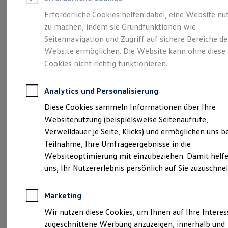
Reifenpakete
Leasing
Erforderliche Cookies helfen dabei, eine Website nu
Leasing-Angebote
zu machen, indem sie Grundfunktionen wie
So geht neu.
Gebrauchtwagen Leasing
Seitennavigation und Zugriff auf sichere Bereiche de
Junge Gebrauchtwagen-Leasing
Elektroauto Leasing
Website ermöglichen. Die Website kann ohne diese
Entdecken Sie jetzt
Kleinwagen-Leasing
Cookies nicht richtig funktionieren.
Leasing ohne Anzahlung
den neuen ID.3 Neo!
Finanzierung
Autokredit mit Schlussrate
Analytics und Personalisierung
Versicherungen und Garantien
Kfz-Versicherung
Diese Cookies sammeln Informationen über Ihre
Restschuldversicherungen
Websitenutzung (beispielsweise Seitenaufrufe,
Garantien
Verweildauer je Seite, Klicks) und ermöglichen uns b
Wartungsverträge
Geschäftskunden
Teilnahme, Ihre Umfrageergebnisse in die
Professional Class bei Volkswagen
Websiteoptimierung mit einzubeziehen. Damit helfe
Großkunden
uns, Ihr Nutzererlebnis persönlich auf Sie zuzuschne
Behörden
Direktkunden
Sonderfahrzeuge
Marketing
Anpfiff zum Gewinn
Elektromobilität
Wir nutzen diese Cookies, um Ihnen auf Ihre Intere
Elektroautos
zugeschnittene Werbung anzuzeigen, innerhalb und
ID. Tutorials