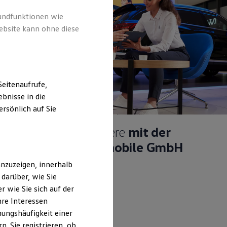
rundfunktionen wie
ebsite kann ohne diese
eitenaufrufe,
bnisse in die
rsönlich auf Sie
Starte deine Karriere
mit der
Tiemeyer Automobile GmbH
nzuzeigen, innerhalb
darüber, wie Sie
 wie Sie sich auf der
hre Interessen
ungshäufigkeit einer
Details ansehen
. Sie registrieren, ob