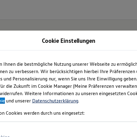
Cookie Einstellungen
gebote und mehr
m Ihnen die bestmögliche Nutzung unserer Webseite zu ermöglic
en zu verbessern. Wir berücksichtigen hierbei Ihre Präferenzen
bH & Co.KG
(
Impressum & Rechtliches
)
cs und Personalisierung nur, wenn Sie uns Ihre Einwilligung geben
für die Zukunft im Cookie Manager (Meine Präferenzen verwalten)
iderrufen. Weitere Informationen zu unseren eingesetzten Cooki
nie
und unserer
Datenschutzerklärung
.
 uns
on Cookies werden durch uns eingesetzt: