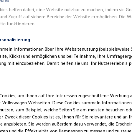
okies
kies helfen dabei, eine Website nutzbar zu machen, indem sie G
und Zugriff auf sichere Bereiche der Website ermöglichen. Die W
tig funktionieren.
rsonalisierung
mmeln Informationen über Ihre Websitenutzung (beispielsweise S
eite, Klicks) und ermöglichen uns bei Teilnahme, Ihre Umfrageerge
g mit einzubeziehen. Damit helfen sie uns, Ihr Nutzererlebnis pe
Gepflegt, geprüft und für gut
befunden.
Volkswagen
Zertifizierte Gebrauchtwagen.
Cookies, um Ihnen auf Ihre Interessen zugeschnittene Werbung a
r Volkswagen Webseiten. Diese Cookies sammeln Informationen 
utzen, zum Beispiel, welche Seiten Sie am meisten besuchen oder
r Zweck dieser Cookies ist es, Ihnen für Sie relevantere und an I
e anzubieten. Sie werden außerdem dazu verwendet, die Erschein
Details ansehen
zen und die Effektivität von Kampagnen zu messen und zu steuern