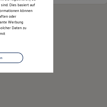
ind. Dies basiert auf
Informationen können
aften oder
evante Werbung
solcher Daten zu
 mit
en