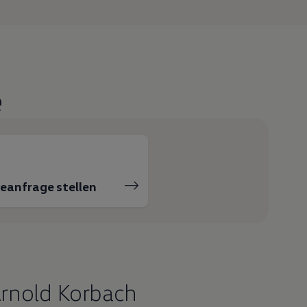
e
ceanfrage stellen
Arnold Korbach