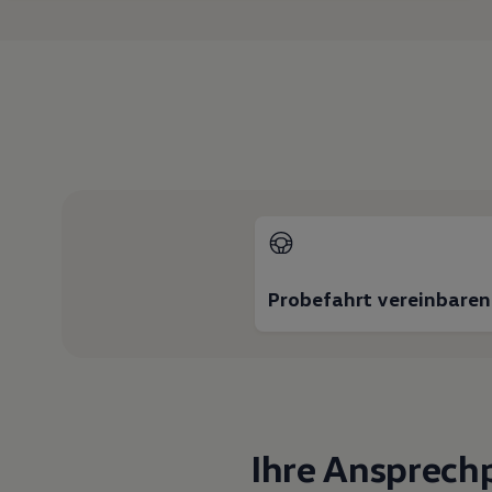
Hybridautos
Marke und Erlebnis
Volkswagen R und R Experience
R-Modelle
R Experience
Driving Experience
Volkswagen entdecken
Werkbesichtigung
Factory visit
Lifestyle Shop
T-Roc Kollektion
Golf Kollektion
ID. Kollektion
Volkswagen Kollektion
R-Kollektion
Probefahrt vereinbaren
GTI Kollektion
Fußball Drop
we drive football
#wedriveproud
Besitzer und Service
myVolkswagen
Software Updates
Service und Ersatzteile
Ihre Ansprech
Inspektion und HU/AU
Reparaturen und Checks