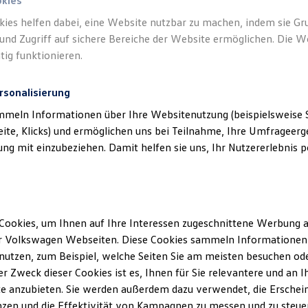
okies
kies helfen dabei, eine Website nutzbar zu machen, indem sie G
und Zugriff auf sichere Bereiche der Website ermöglichen. Die W
tig funktionieren.
rsonalisierung
mmeln Informationen über Ihre Websitenutzung (beispielsweise S
eite, Klicks) und ermöglichen uns bei Teilnahme, Ihre Umfrageerge
g mit einzubeziehen. Damit helfen sie uns, Ihr Nutzererlebnis pe
Angebot gültig bis 30.09.2026
Der neue ID. Polo
Cookies, um Ihnen auf Ihre Interessen zugeschnittene Werbung a
ID. Polo Life ab 149,00 €
mtl. leasen für Privatkunden |
r Volkswagen Webseiten. Diese Cookies sammeln Informationen 
6.000,00 €
Sonderzahlung | 36 Monate Laufzeit |
utzen, zum Beispiel, welche Seiten Sie am meisten besuchen oder
Jährliche Fahrleistung: 10.000 km
r Zweck dieser Cookies ist es, Ihnen für Sie relevantere und an I
e anzubieten. Sie werden außerdem dazu verwendet, die Erschein
zen und die Effektivität von Kampagnen zu messen und zu steuern