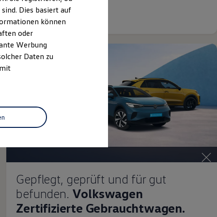
ind. Dies basiert auf
Details ansehen
Informationen können
aften oder
evante Werbung
solcher Daten zu
 mit
en
Gepflegt, geprüft und für gut
befunden.
Volkswagen
Zertifizierte Gebrauchtwagen.