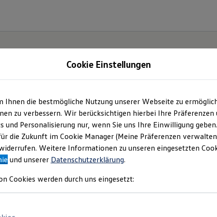
Cookie Einstellungen
gebote und mehr
m Ihnen die bestmögliche Nutzung unserer Webseite zu ermöglic
en zu verbessern. Wir berücksichtigen hierbei Ihre Präferenzen
eischhauer GmbH & Co. KG
(
Impressum & Rechtliches
)
cs und Personalisierung nur, wenn Sie uns Ihre Einwilligung geben
für die Zukunft im Cookie Manager (Meine Präferenzen verwalten)
iderrufen. Weitere Informationen zu unseren eingesetzten Cooki
nie
und unserer
Datenschutzerklärung
.
 uns
Service
on Cookies werden durch uns eingesetzt: