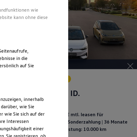
rundfunktionen wie
ebsite kann ohne diese
eitenaufrufe,
bnisse in die
rsönlich auf Sie
Angebot gültig bis 30.09.2026
Ihr Weg zum ID. –
ID.
nzuzeigen, innerhalb
Sonderleasing
darüber, wie Sie
 wie Sie sich auf der
ID.3 Neo Trend ab 199,00 €
mtl. leasen für
hre Interessen
Privatkunden | 6.000,00 €
Sonderzahlung | 36 Monate
ungshäufigkeit einer
Laufzeit | Jährliche Fahrleistung: 10.000 km
. Sie registrieren, ob