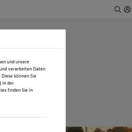
hen und unsere
 und verarbeiten Daten
. Diese können Sie
 in der
es finden Sie in