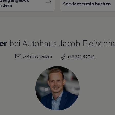
Servicetermin buchen
rdern
er
bei Autohaus Jacob Fleischh
E-Mail schreiben
+49 221 57740