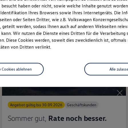
 besucht haben oder nicht, sowie welche Inhalte genutzt worden s
Details ansehen
 Identifikation Ihres Browsers sowie Ihres Internetgeräts. Die 
iten oder Seiten Dritter, wie z.B. Volkswagen Konzerngesellsch
 geteilt werden, sodass Ihnen auch auf anderen Webseiten rel
kann. Wir nutzen die Dienste eines Dritten für die Verarbeitung 
. Diese Cookies werden, soweit dies zweckdienlich ist, oftmals
täten von Dritten verlinkt.
e Cookies ablehnen
Alle zulass
Angebot gültig bis 30.09.2026
Geschäftskunden
Sommer gut,
Rate noch besser.