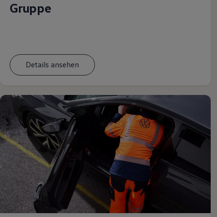
Gruppe
Magazin
Lifestyle
Transport
Familie
Elektromobilität
Volkswagen R
Pannen- und Unfallhilfe
Details ansehen
Volkswagen Kundenbetreuung