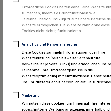
Reifenpakete
Leasing
Erforderliche Cookies helfen dabei, eine Website nu
Leasing-Angebote
zu machen, indem sie Grundfunktionen wie
So geht neu.
Gebrauchtwagen Leasing
Seitennavigation und Zugriff auf sichere Bereiche de
Junge Gebrauchtwagen-Leasing
Elektroauto Leasing
Website ermöglichen. Die Website kann ohne diese
Entdecken Sie jetzt
Kleinwagen-Leasing
Cookies nicht richtig funktionieren.
Leasing ohne Anzahlung
den neuen ID.3 Neo!
Finanzierung
Autokredit mit Schlussrate
Analytics und Personalisierung
Versicherungen und Garantien
Kfz-Versicherung
Diese Cookies sammeln Informationen über Ihre
Restschuldversicherungen
Websitenutzung (beispielsweise Seitenaufrufe,
Garantien
Verweildauer je Seite, Klicks) und ermöglichen uns b
Wartungsverträge
Geschäftskunden
Teilnahme, Ihre Umfrageergebnisse in die
Professional Class bei Volkswagen
Websiteoptimierung mit einzubeziehen. Damit helfe
Großkunden
uns, Ihr Nutzererlebnis persönlich auf Sie zuzuschne
Behörden
Direktkunden
Sonderfahrzeuge
Marketing
Anpfiff zum Gewinn
Elektromobilität
Wir nutzen diese Cookies, um Ihnen auf Ihre Intere
Elektroautos
zugeschnittene Werbung anzuzeigen, innerhalb und
ID. Tutorials