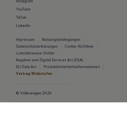
Instagram
YouTube
TikTok
LinkedIn
Impressum
Nutzungsbedingungen
Datenschutzerklärungen
Cookie-Richtlinie
Lizenzhinweise Dritter
Angaben zum Digital Services Act (DSA)
EU Data Act
Produktsicherheitsinformationen
Vertrag Widerrufen
© Volkswagen 2026
Disclaimer von Volkswagen AG