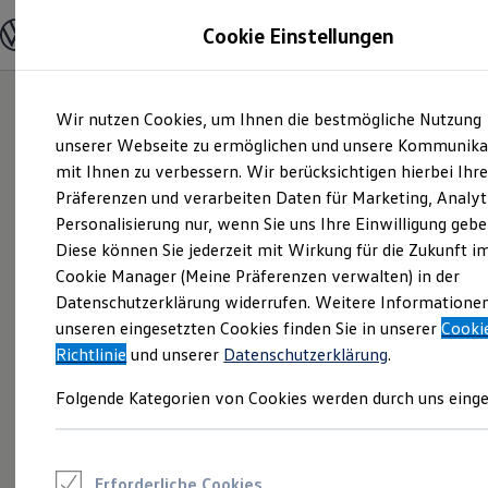
Modelle und Konfigurator
Cookie Einstellungen
Konfigurator
Modelle vergleichen
Konfiguration laden
Zum
Zum
Autosuche
Wir nutzen Cookies, um Ihnen die bestmögliche Nutzung
Hauptinhalt
Footer
Elektroautos
springen
springen
unserer Webseite zu ermöglichen und unsere Kommunika
ENERGY Sondermodelle
Nutzfahrzeuge
mit Ihnen zu verbessern. Wir berücksichtigen hierbei Ihr
SUV und CUV
Präferenzen und verarbeiten Daten für Marketing, Analyt
Familienautos
Personalisierung nur, wenn Sie uns Ihre Einwilligung gebe
Kombis
Kompaktwagen
Diese können Sie jederzeit mit Wirkung für die Zukunft i
Sportwagen
Cookie Manager (Meine Präferenzen verwalten) in der
Schnell verfügbare Fahrzeuge
Angebote und Produkte
Datenschutzerklärung widerrufen. Weitere Informatione
Aktuelle Angebote
unseren eingesetzten Cookies finden Sie in unserer
Cooki
E-Auto-Förderung
Richtlinie
und unserer
Datenschutzerklärung
.
Volkswagen Marktplatz
Die ENERGY Sondermodelle
Folgende Kategorien von Cookies werden durch uns einge
Junge Gebrauchtwagen und Gebrauchtwagen
Volkswagen Zertifizierte Gebrauchtwagen
Elektromobilität bei Gebrauchtwagen
Zubehör- und Serviceangebote
Saisonangebote
Erforderliche Cookies