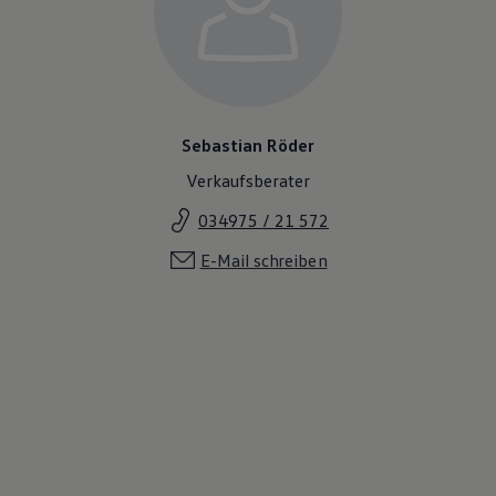
Magazin
Lifestyle
Transport
Familie
Elektromobilität
Volkswagen R
Pannen- und Unfallhilfe
Sebastian Röder
Volkswagen Kundenbetreuung
Verkaufsberater
034975 / 21 572
E-Mail schreiben