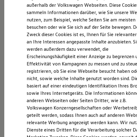
Elektrofahrzeugkonzepte
außerhalb der Volkswagen Webseiten. Diese Cookie
(
Impressum & Rechtliches
)
ID. EVERY1
sammeln Informationen darüber, wie Sie unsere We
Reichweite
nutzen, zum Beispiel, welche Seiten Sie am meisten
Reichweite der ID. Modelle
Reichweite im Winter
besuchen oder wie Sie sich auf der Seite bewegen. D
Rekuperation
Zweck dieser Cookies ist es, Ihnen für Sie relevante
Laden
an Ihre Interessen angepasste Inhalte anzubieten. S
Laden unterwegs
Probefahrt vereinbaren
Laden Zuhause
werden außerdem dazu verwendet, die
Ladestationen finden
Erscheinungshäufigkeit einer Anzeige zu begrenzen 
Ladezeitensimulator
Effektivität von Kampagnen zu messen und zu steue
Batterie
Sicherheit
registrieren, ob Sie eine Webseite besucht haben od
Garantie und Lebensdauer
nicht, sowie welche Inhalte genutzt worden sind. Di
Fahrzeugangebot anfordern
Nachhaltigkeit
basiert auf einer eindeutigen Identifikation Ihres B
Technologie
Kosten und Kauf
sowie Ihres Internetgeräts. Die Informationen kön
Verbrauchskosten
anderen Webseiten oder Seiten Dritter, wie z.B.
Kaufoptionen
Volkswagen Konzerngesellschaften oder Werbetrei
E-Auto-Förderung
Serviceanfrage stellen
Software und Konnektivität
geteilt werden, sodass Ihnen auch auf anderen Web
Die ID. Software 6
relevante Werbung angezeigt werden kann. Wir nut
ID. Software Versionen und Updates
Dienste eines Dritten für die Verarbeitung solcher D
Digitale Extras
Schnittstellen zu Ihrem ID.