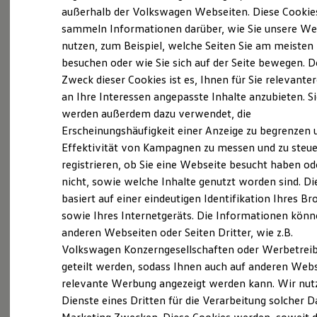
Elektrofahrzeugkonzepte
außerhalb der Volkswagen Webseiten. Diese Cookie
(
Impressum & Rechtliches
)
ID. EVERY1
sammeln Informationen darüber, wie Sie unsere We
Reichweite
nutzen, zum Beispiel, welche Seiten Sie am meisten
Reichweite der ID. Modelle
Reichweite im Winter
besuchen oder wie Sie sich auf der Seite bewegen. D
Rekuperation
Zweck dieser Cookies ist es, Ihnen für Sie relevante
Laden
an Ihre Interessen angepasste Inhalte anzubieten. S
Laden unterwegs
Probefahrt vereinbaren
Laden Zuhause
werden außerdem dazu verwendet, die
Ladestationen finden
Erscheinungshäufigkeit einer Anzeige zu begrenzen 
Ladezeitensimulator
Effektivität von Kampagnen zu messen und zu steue
Batterie
Sicherheit
registrieren, ob Sie eine Webseite besucht haben od
Garantie und Lebensdauer
nicht, sowie welche Inhalte genutzt worden sind. Di
Fahrzeugangebot anfordern
Nachhaltigkeit
basiert auf einer eindeutigen Identifikation Ihres B
Technologie
Kosten und Kauf
sowie Ihres Internetgeräts. Die Informationen kön
Verbrauchskosten
anderen Webseiten oder Seiten Dritter, wie z.B.
Kaufoptionen
Volkswagen Konzerngesellschaften oder Werbetrei
E-Auto-Förderung
Serviceanfrage stellen
Software und Konnektivität
geteilt werden, sodass Ihnen auch auf anderen Web
Die ID. Software 6
relevante Werbung angezeigt werden kann. Wir nut
ID. Software Versionen und Updates
Dienste eines Dritten für die Verarbeitung solcher D
Digitale Extras
Schnittstellen zu Ihrem ID.