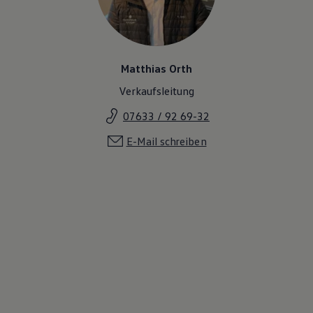
Magazin
Lifestyle
Transport
Familie
Elektromobilität
Matthias Orth
Volkswagen R
Pannen- und Unfallhilfe
Verkaufsleitung
Volkswagen Kundenbetreuung
07633 / 92 69-32
E-Mail schreiben