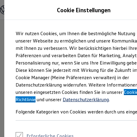
Modelle und Konfigurator
Cookie Einstellungen
Konfigurator
Modelle vergleichen
Konfiguration laden
Zum
Zum
Autosuche
Wir nutzen Cookies, um Ihnen die bestmögliche Nutzung
Hauptinhalt
Footer
Elektroautos
springen
springen
unserer Webseite zu ermöglichen und unsere Kommunika
ENERGY Sondermodelle
Nutzfahrzeuge
mit Ihnen zu verbessern. Wir berücksichtigen hierbei Ihr
SUV und CUV
Präferenzen und verarbeiten Daten für Marketing, Analyt
Familienautos
Personalisierung nur, wenn Sie uns Ihre Einwilligung gebe
Kombis
Kompaktwagen
Diese können Sie jederzeit mit Wirkung für die Zukunft i
Sportwagen
Cookie Manager (Meine Präferenzen verwalten) in der
Schnell verfügbare Fahrzeuge
Angebote und Produkte
Datenschutzerklärung widerrufen. Weitere Informatione
Aktuelle Angebote
unseren eingesetzten Cookies finden Sie in unserer
Cooki
E-Auto-Förderung
Richtlinie
und unserer
Datenschutzerklärung
.
Volkswagen Marktplatz
Die ENERGY Sondermodelle
Folgende Kategorien von Cookies werden durch uns einge
Junge Gebrauchtwagen und Gebrauchtwagen
Volkswagen Zertifizierte Gebrauchtwagen
Elektromobilität bei Gebrauchtwagen
Zubehör- und Serviceangebote
Saisonangebote
Erforderliche Cookies