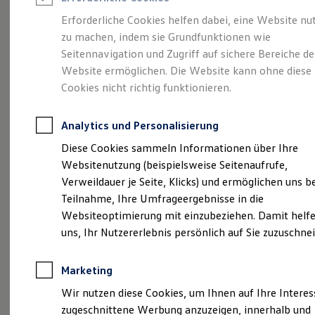
Reifenpakete
Leasing
Erforderliche Cookies helfen dabei, eine Website nu
Leasing-Angebote
zu machen, indem sie Grundfunktionen wie
So geht neu.
Gebrauchtwagen Leasing
Seitennavigation und Zugriff auf sichere Bereiche de
Junge Gebrauchtwagen-Leasing
Elektroauto Leasing
Website ermöglichen. Die Website kann ohne diese
Entdecken Sie jetzt
Kleinwagen-Leasing
Cookies nicht richtig funktionieren.
Leasing ohne Anzahlung
den neuen ID.3 Neo!
Finanzierung
Autokredit mit Schlussrate
Analytics und Personalisierung
Versicherungen und Garantien
Kfz-Versicherung
Diese Cookies sammeln Informationen über Ihre
Restschuldversicherungen
Websitenutzung (beispielsweise Seitenaufrufe,
Garantien
Verweildauer je Seite, Klicks) und ermöglichen uns b
Wartungsverträge
Geschäftskunden
Teilnahme, Ihre Umfrageergebnisse in die
Professional Class bei Volkswagen
Websiteoptimierung mit einzubeziehen. Damit helfe
Großkunden
uns, Ihr Nutzererlebnis persönlich auf Sie zuzuschne
Behörden
Direktkunden
Sonderfahrzeuge
Marketing
Anpfiff zum Gewinn
Elektromobilität
Wir nutzen diese Cookies, um Ihnen auf Ihre Intere
Elektroautos
zugeschnittene Werbung anzuzeigen, innerhalb und
ID. Tutorials