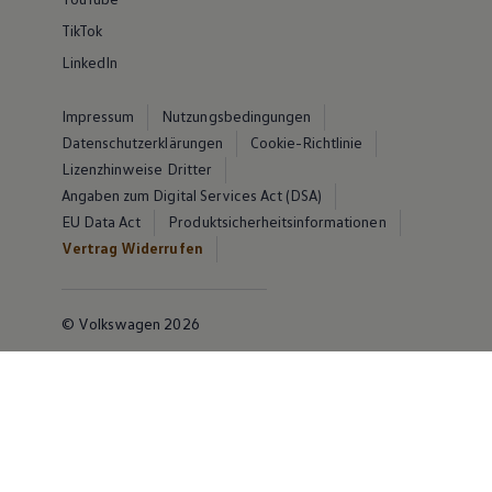
TikTok
LinkedIn
Impressum
Nutzungsbedingungen
Datenschutzerklärungen
Cookie-Richtlinie
Lizenzhinweise Dritter
Angaben zum Digital Services Act (DSA)
EU Data Act
Produktsicherheitsinformationen
Vertrag Widerrufen
© Volkswagen 2026
Disclaimer von Volkswagen AG
Die in dieser Darstellung gezeigten Fahrzeuge und
Ausstattungen können in einzelnen Details vom