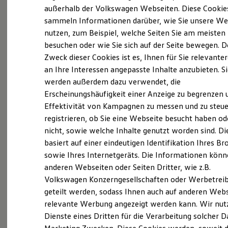
Elektrofahrzeugkonzepte
außerhalb der Volkswagen Webseiten. Diese Cookie
(
Impressum & Rechtliches
)
ID. EVERY1
sammeln Informationen darüber, wie Sie unsere We
Reichweite
nutzen, zum Beispiel, welche Seiten Sie am meisten
Reichweite der ID. Modelle
Reichweite im Winter
besuchen oder wie Sie sich auf der Seite bewegen. D
Rekuperation
Zweck dieser Cookies ist es, Ihnen für Sie relevante
Laden
an Ihre Interessen angepasste Inhalte anzubieten. S
Laden unterwegs
Probefahrt vereinbaren
Laden Zuhause
werden außerdem dazu verwendet, die
Ladestationen finden
Erscheinungshäufigkeit einer Anzeige zu begrenzen 
Ladezeitensimulator
Effektivität von Kampagnen zu messen und zu steue
Batterie
Sicherheit
registrieren, ob Sie eine Webseite besucht haben od
Garantie und Lebensdauer
nicht, sowie welche Inhalte genutzt worden sind. Di
Fahrzeugangebot anfordern
Nachhaltigkeit
basiert auf einer eindeutigen Identifikation Ihres B
Technologie
Kosten und Kauf
sowie Ihres Internetgeräts. Die Informationen kön
Verbrauchskosten
anderen Webseiten oder Seiten Dritter, wie z.B.
Kaufoptionen
Volkswagen Konzerngesellschaften oder Werbetrei
E-Auto-Förderung
Servicetermin buchen
Software und Konnektivität
geteilt werden, sodass Ihnen auch auf anderen Web
Die ID. Software 6
relevante Werbung angezeigt werden kann. Wir nut
ID. Software Versionen und Updates
Dienste eines Dritten für die Verarbeitung solcher D
Digitale Extras
Schnittstellen zu Ihrem ID.