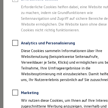
Reifenpakete
Leasing
Erforderliche Cookies helfen dabei, eine Website nu
Leasing-Angebote
zu machen, indem sie Grundfunktionen wie
So geht neu.
Gebrauchtwagen Leasing
Seitennavigation und Zugriff auf sichere Bereiche de
Junge Gebrauchtwagen-Leasing
Elektroauto Leasing
Website ermöglichen. Die Website kann ohne diese
Entdecken Sie jetzt
Kleinwagen-Leasing
Cookies nicht richtig funktionieren.
Leasing ohne Anzahlung
den neuen ID.3 Neo!
Finanzierung
Autokredit mit Schlussrate
Analytics und Personalisierung
Versicherungen und Garantien
Kfz-Versicherung
Diese Cookies sammeln Informationen über Ihre
Restschuldversicherungen
Websitenutzung (beispielsweise Seitenaufrufe,
Garantien
Verweildauer je Seite, Klicks) und ermöglichen uns b
Wartungsverträge
Geschäftskunden
Teilnahme, Ihre Umfrageergebnisse in die
Professional Class bei Volkswagen
Websiteoptimierung mit einzubeziehen. Damit helfe
Großkunden
uns, Ihr Nutzererlebnis persönlich auf Sie zuzuschne
Behörden
Direktkunden
Sonderfahrzeuge
Marketing
Anpfiff zum Gewinn
Elektromobilität
Wir nutzen diese Cookies, um Ihnen auf Ihre Intere
Elektroautos
zugeschnittene Werbung anzuzeigen, innerhalb und
ID. Tutorials