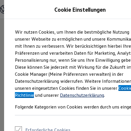
Modelle und Konfigurator
Cookie Einstellungen
Konfigurator
Modelle vergleichen
Konfiguration laden
Zum
Zum
Autosuche
Wir nutzen Cookies, um Ihnen die bestmögliche Nutzung
Hauptinhalt
Footer
Elektroautos
springen
springen
unserer Webseite zu ermöglichen und unsere Kommunika
ENERGY Sondermodelle
Nutzfahrzeuge
mit Ihnen zu verbessern. Wir berücksichtigen hierbei Ihr
SUV und CUV
Präferenzen und verarbeiten Daten für Marketing, Analyt
Familienautos
Personalisierung nur, wenn Sie uns Ihre Einwilligung gebe
Kombis
Kompaktwagen
Diese können Sie jederzeit mit Wirkung für die Zukunft i
Sportwagen
Cookie Manager (Meine Präferenzen verwalten) in der
Schnell verfügbare Fahrzeuge
Angebote und Produkte
Datenschutzerklärung widerrufen. Weitere Informatione
Aktuelle Angebote
unseren eingesetzten Cookies finden Sie in unserer
Cooki
E-Auto-Förderung
Richtlinie
und unserer
Datenschutzerklärung
.
Volkswagen Marktplatz
Die ENERGY Sondermodelle
Folgende Kategorien von Cookies werden durch uns einge
Junge Gebrauchtwagen und Gebrauchtwagen
Volkswagen Zertifizierte Gebrauchtwagen
Elektromobilität bei Gebrauchtwagen
Zubehör- und Serviceangebote
Saisonangebote
Erforderliche Cookies