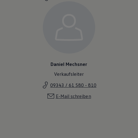
Magazin
Lifestyle
Transport
Familie
Elektromobilität
Volkswagen R
Pannen- und Unfallhilfe
Volkswagen Kundenbetreuung
Daniel Mechsner
Verkaufsleiter
09343 / 61 580 - 810
E-Mail schreiben