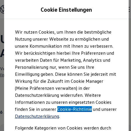
Modelle und Konfigurator
Cookie Einstellungen
Konfigurator
Modelle vergleichen
Konfiguration laden
Zum
Zum
Autosuche
Wir nutzen Cookies, um Ihnen die bestmögliche
Hauptinhalt
Footer
Elektroautos
Unsere aktuellen
springen
springen
Nutzung unserer Webseite zu ermöglichen und
ENERGY Sondermodelle
Nutzfahrzeuge
unsere Kommunikation mit Ihnen zu verbessern.
Angebote und mehr
SUV und CUV
Wir berücksichtigen hierbei Ihre Präferenzen und
Familienautos
verarbeiten Daten für Marketing, Analytics und
Kombis
Kompaktwagen
Personalisierung nur, wenn Sie uns Ihre
Verantwortlich für die Inhalte auf dieser Seite ist die Autohaus Lau GmbH
Sportwagen
Einwilligung geben. Diese können Sie jederzeit mit
(
Impressum & Rechtliches
)
Schnell verfügbare Fahrzeuge
Angebote und Produkte
Wirkung für die Zukunft im Cookie Manager
Aktuelle Angebote
(Meine Präferenzen verwalten) in der
E-Auto-Förderung
Datenschutzerklärung widerrufen. Weitere
Volkswagen Marktplatz
Aktuelle Modelle
Neuwagen
Tiguan
ID.3 Neo
Informationen zu unseren eingesetzten Cookies
Die ENERGY Sondermodelle
Junge Gebrauchtwagen und Gebrauchtwagen
finden Sie in unserer
Cookie-Richtlinie
und unserer
6
Angebote
Volkswagen Zertifizierte Gebrauchtwagen
Datenschutzerklärung
.
Elektromobilität bei Gebrauchtwagen
Zubehör- und Serviceangebote
Folgende Kategorien von Cookies werden durch
Saisonangebote