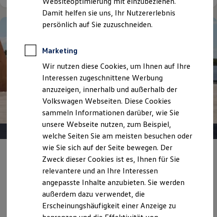
Websiteoptimierung mit einzubeziehen.
Elektrofahrzeugkonzepte
Damit helfen sie uns, Ihr Nutzererlebnis
ID. EVERY1
Reichweite
persönlich auf Sie zuzuschneiden.
Reichweite der ID. Modelle
Reichweite im Winter
Rekuperation
Marketing
Laden
Wir nutzen diese Cookies, um Ihnen auf Ihre
Laden unterwegs
Laden Zuhause
Interessen zugeschnittene Werbung
Ladestationen finden
anzuzeigen, innerhalb und außerhalb der
Ladezeitensimulator
Volkswagen Webseiten. Diese Cookies
Batterie
Sicherheit
sammeln Informationen darüber, wie Sie
Garantie und Lebensdauer
unsere Webseite nutzen, zum Beispiel,
Nachhaltigkeit
welche Seiten Sie am meisten besuchen oder
Technologie
Kosten und Kauf
wie Sie sich auf der Seite bewegen. Der
Verbrauchskosten
Angebot gültig bis 30.09.2026
Privatkunden
Zweck dieser Cookies ist es, Ihnen für Sie
Kaufoptionen
relevantere und an Ihre Interessen
E-Auto-Förderung
Der neue ID.3 Neo
Software und Konnektivität
angepasste Inhalte anzubieten. Sie werden
Die ID. Software 6
außerdem dazu verwendet, die
Ab 213,00 €
mtl. leasen für Privatkunden | 6.000,00 €
ID. Software Versionen und Updates
Erscheinungshäufigkeit einer Anzeige zu
Sonderzahlung | 48 Monate Laufzeit | Jährliche
Digitale Extras
Schnittstellen zu Ihrem ID.