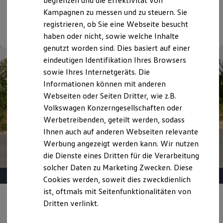
begrenzen und die Effektivität von
Fahrleistung: 10.000 km
Hybridautos
Kampagnen zu messen und zu steuern. Sie
Marke und Erlebnis
registrieren, ob Sie eine Webseite besucht
Volkswagen R und R Experience
Details ansehen
R-Modelle
haben oder nicht, sowie welche Inhalte
R Experience
genutzt worden sind. Dies basiert auf einer
Driving Experience
eindeutigen Identifikation Ihres Browsers
Volkswagen entdecken
Werkbesichtigung
sowie Ihres Internetgeräts. Die
Factory visit
Informationen können mit anderen
Lifestyle Shop
Webseiten oder Seiten Dritter, wie z.B.
T-Roc Kollektion
Golf Kollektion
Volkswagen Konzerngesellschaften oder
ID. Kollektion
Werbetreibenden, geteilt werden, sodass
Volkswagen Kollektion
Ihnen auch auf anderen Webseiten relevante
R-Kollektion
GTI Kollektion
Werbung angezeigt werden kann. Wir nutzen
Fußball Drop
die Dienste eines Dritten für die Verarbeitung
we drive football
solcher Daten zu Marketing Zwecken. Diese
#wedriveproud
Besitzer und Service
Cookies werden, soweit dies zweckdienlich
myVolkswagen
ist, oftmals mit Seitenfunktionalitäten von
Software Updates
Angebot gültig bis 30.09.2026
Privatkunden
Dritten verlinkt.
Service und Ersatzteile
Inspektion und HU/AU
Der T-Roc R-Line
Reparaturen und Checks