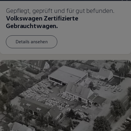
Magazin
Gepflegt, geprüft und für gut befunden.
Lifestyle
Transport
Volkswagen Zertifizierte
Familie
Gebrauchtwagen.
Elektromobilität
Volkswagen R
Pannen- und Unfallhilfe
Details ansehen
Volkswagen Kundenbetreuung