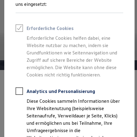
Reifenpakete
uns eingesetzt:
Leasing
Leasing-Angebote
Gebrauchtwagen Leasing
Junge Gebrauchtwagen-Leasing
Erforderliche Cookies
Elektroauto Leasing
Kleinwagen-Leasing
Erforderliche Cookies helfen dabei, eine
Leasing ohne Anzahlung
Website nutzbar zu machen, indem sie
Finanzierung
Autokredit mit Schlussrate
Grundfunktionen wie Seitennavigation und
Versicherungen und Garantien
Zugriff auf sichere Bereiche der Website
Kfz-Versicherung
ermöglichen. Die Website kann ohne diese
Restschuldversicherungen
Garantien
Cookies nicht richtig funktionieren.
Wartungsverträge
Angebot gültig bis 30.09.2026
Geschäftskunden
Professional Class bei Volkswagen
Analytics und Personalisierung
Der Tiguan ENERGY
Großkunden
Diese Cookies sammeln Informationen über
Behörden
Ab 297,50 €
mtl. leasen | 4.000,00 € Sonderzahlung | 48
Direktkunden
Ihre Websitenutzung (beispielsweise
Monate Laufzeit | Jährliche Fahrleistung: 10.000 km
Sonderfahrzeuge
Seitenaufrufe, Verweildauer je Seite, Klicks)
Anpfiff zum Gewinn
und ermöglichen uns bei Teilnahme, Ihre
Elektromobilität
Details ansehen
Elektroautos
Umfrageergebnisse in die
ID. Tutorials